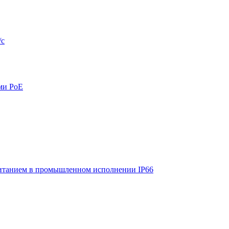
/с
ми PoE
итанием в промышленном исполнении IP66