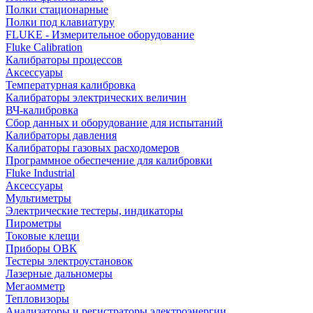
Полки стационарные
Полки под клавиатуру
FLUKE - Измерительное оборудование
Fluke Calibration
Калибраторы процессов
Аксессуары
Температурная калибровка
Калибраторы электрических величин
ВЧ-калибровка
Сбор данных и оборудование для испытаний
Калибраторы давления
Калибраторы газовых расходомеров
Программное обеспечение для калибровки
Fluke Industrial
Аксессуары
Мультиметры
Электрические тестеры, индикаторы
Пирометры
Токовые клещи
Приборы ОВК
Тестеры электроустановок
Лазерные дальномеры
Мегаомметр
Тепловизоры
Анализаторы и регистраторы электроэнергии