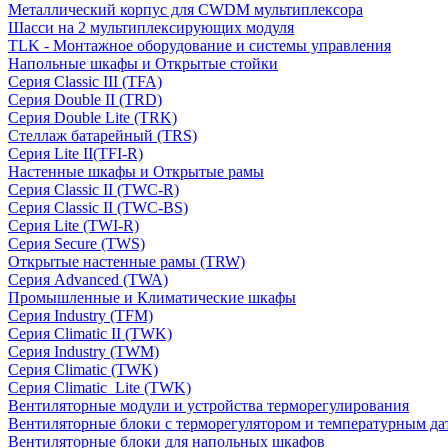
Металлический корпус для CWDM мультиплексора
Шасси на 2 мультиплексирующих модуля
TLK - Монтажное оборудование и системы управления
Напольные шкафы и Открытые стойки
Серия Classic III (TFA)
Серия Double II (TRD)
Серия Double Lite (TRK)
Стеллаж батарейный (TRS)
Серия Lite II(TFI-R)
Настенные шкафы и Открытые рамы
Серия Classic II (TWC-R)
Серия Classic II (TWC-BS)
Серия Lite (TWI-R)
Серия Secure (TWS)
Открытые настенные рамы (TRW)
Серия Advanced (TWA)
Промышленные и Климатические шкафы
Серия Industry (TFM)
Серия Climatic II (TWK)
Серия Industry (TWM)
Серия Climatic (TWK)
Серия Climatic_Lite (TWK)
Вентиляторные модули и устройства терморегулирования
Вентиляторные блоки с терморегулятором и температурным да
Вентиляторные блоки для напольных шкафов