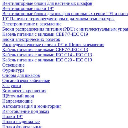
Вентиляторные блоки для настенных шкафов
Вентиляторные полки 19"
Вентиляторные блоки для шкафов напольных серии TFI и нас
19" Панели с терморегулятором и датчиком температуры
Электропитание и заземление
Блоки распределения питания (PDU) с интеллектуальным упра
Кабель питания с вилками CEE7/7-IEC C19
Блоки электрических розеток
Распределительные панели 19" и Шины заземления
Кабель питания с вилками CEE7/7-IEC C13
Кабель питания с вилками IEC C14 - IEC C13
Кабель питания с вилками IEC C20 - IEC C19
Освещение
Фурнитура
Опоры для шкафов
Органайзеры кабельные
Заглушки
Комплекты крепления
Щёточный ввод
Направляющие
Автоматизация и мониторинг
Изготовление под заказ
Полки 19"
Полки выдвижные
Полки фронтальные