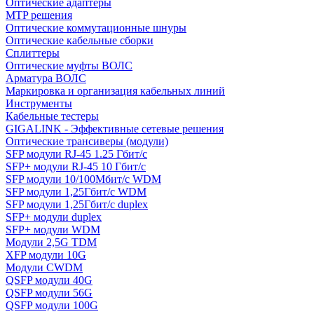
Оптические адаптеры
MTP решения
Оптические коммутационные шнуры
Оптические кабельные сборки
Сплиттеры
Оптические муфты ВОЛС
Арматура ВОЛС
Маркировка и организация кабельных линий
Инструменты
Кабельные тестеры
GIGALINK - Эффективные сетевые решения
Оптические трансиверы (модули)
SFP модули RJ-45 1.25 Гбит/c
SFP+ модули RJ-45 10 Гбит/c
SFP модули 10/100Мбит/с WDM
SFP модули 1,25Гбит/с WDM
SFP модули 1,25Гбит/с duplex
SFP+ модули duplex
SFP+ модули WDM
Модули 2,5G TDM
XFP модули 10G
Модули CWDM
QSFP модули 40G
QSFP модули 56G
QSFP модули 100G