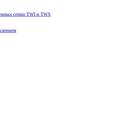
тенных серии TWI и TWS
влением