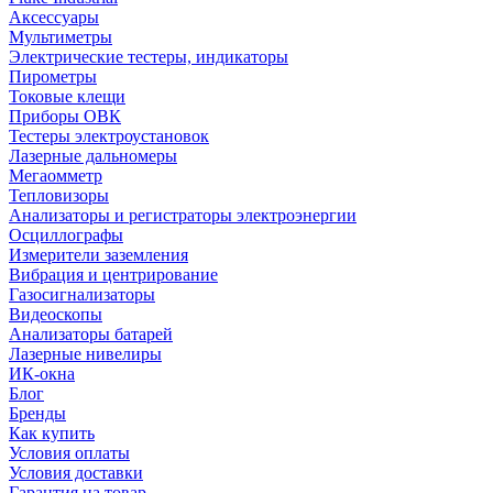
Аксессуары
Мультиметры
Электрические тестеры, индикаторы
Пирометры
Токовые клещи
Приборы ОВК
Тестеры электроустановок
Лазерные дальномеры
Мегаомметр
Тепловизоры
Анализаторы и регистраторы электроэнергии
Осциллографы
Измерители заземления
Вибрация и центрирование
Газосигнализаторы
Видеоскопы
Анализаторы батарей
Лазерные нивелиры
ИК-окна
Блог
Бренды
Как купить
Условия оплаты
Условия доставки
Гарантия на товар