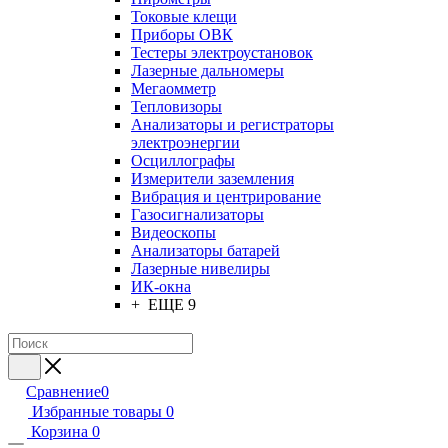
Токовые клещи
Приборы ОВК
Тестеры электроустановок
Лазерные дальномеры
Мегаомметр
Тепловизоры
Анализаторы и регистраторы
электроэнергии
Осциллографы
Измерители заземления
Вибрация и центрирование
Газосигнализаторы
Видеоскопы
Анализаторы батарей
Лазерные нивелиры
ИК-окна
+ ЕЩЕ 9
Сравнение
0
Избранные товары
0
Корзина
0