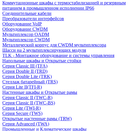
Коммутационные шкафы с термостабилизацией и резервным
питанием в промышленном исполнении IP66
Соединительные кабели
Преобразователи интерфейсов
Оборудование VoIP
Оборудование CWDM
Мультиплекcор OADM
Мультиплексор CWDM
Металлический корпус для CWDM мультиплексора
Шасси на 2 мультиплексирующих модуля
TLK - Монтажное оборудование и системы управления
Напольные шкафы и Открытые стойки
Серия Classic III (TFA)
Серия Double II (TRD)
Серия Double Lite (TRK)
Стеллаж батарейный (TRS)
Серия Lite II(TFI-R)
Настенные шкафы и Открытые рамы
Серия Classic II (TWC-R)
Серия Classic II (TWC-BS)
Серия Lite (TWI-R)
Серия Secure (TWS)
Открытые настенные рамы (TRW)
Серия Advanced (TWA)
Промышленные и Климатические шкафы