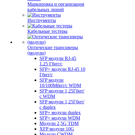
Маркировка и организация
кабельных линий
Инструменты
Кабельные тестеры
Оптические трансиверы
(модули)
SFP модули RJ-45
1.25 Гбит/c
SFP+ модули RJ-45 10
Гбит/c
SFP модули
10/100Мбит/с WDM
SFP модули 1,25Гбит/
с WDM
SFP модули 1,25Гбит/
с duplex
SFP+ модули duplex
SFP+ модули WDM
Модули 2,5G TDM
XFP модули 10G
Модули CWDM