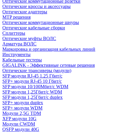
Оптические коммутационные розетки
Оптические кроссы и аксессуары
Оптические адаптеры
MTP решения
Оптические коммутационные шнуры
Оптические кабельные сборки
Сплиттеры
Оптические муфты ВОЛС
Арматура ВОЛС
Маркировка и организация кабельных линий
Инструменты
Кабельные тестеры
GIGALINK - Эффективные сетевые решения
Оптические трансиверы (модули)
SFP модули RJ-45 1.25 Гбит/c
SFP+ модули RJ-45 10 Гбит/c
SFP модули 10/100Мбит/с WDM
SFP модули 1,25Гбит/с WDM
SFP модули 1,25Гбит/с duplex
SFP+ модули duplex
SFP+ модули WDM
Модули 2,5G TDM
XFP модули 10G
Модули CWDM
QSFP модули 40G