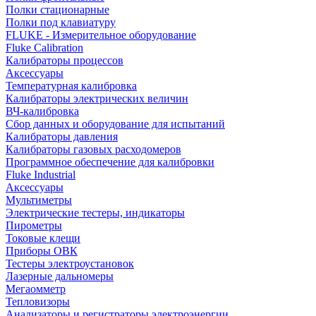
Полки стационарные
Полки под клавиатуру
FLUKE - Измерительное оборудование
Fluke Calibration
Калибраторы процессов
Аксессуары
Температурная калибровка
Калибраторы электрических величин
ВЧ-калибровка
Сбор данных и оборудование для испытаний
Калибраторы давления
Калибраторы газовых расходомеров
Программное обеспечение для калибровки
Fluke Industrial
Аксессуары
Мультиметры
Электрические тестеры, индикаторы
Пирометры
Токовые клещи
Приборы ОВК
Тестеры электроустановок
Лазерные дальномеры
Мегаомметр
Тепловизоры
Анализаторы и регистраторы электроэнергии