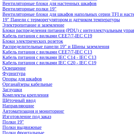
Вентиляторные блоки для настенных шкафов
Вентиляторные полки 19"
Вентиляторные блоки для шкафов напольных серии TFI и нас
19" Панели с терморегулятором и датчиком температуры
Электропитание и заземление
Блоки распределения питания (PDU) с интеллектуальным упра
Кабель питания с вилками CEE7/7-IEC C19
Блоки электрических розеток
Распределительные панели 19" и Шины заземления
Кабель питания с вилками CEE7/7-IEC C13
Кабель питания с вилками IEC C14 - IEC C13
Кабель питания с вилками IEC C20 - IEC C19
Освещение
Фурнитура
Опоры для шкафов
Органайзеры кабельные
Заглушки
Комплекты крепления
Щёточный ввод
Направляющие
Автоматизация и мониторинг
Изготовление под заказ
Полки 19"
Полки выдвижные
Полки фронтальные