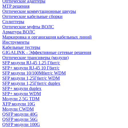
Оптические адаптеры
MTP решения
Оптические коммутационные шнуры
Оптические кабельные сборки
Сплиттеры
Оптические муфты ВОЛС
Арматура ВОЛС
Маркировка и организация кабельных линий
Инструменты
Кабельные тестеры
GIGALINK - Эффективные сетевые решения
Оптические трансиверы (модули)
SFP модули RJ-45 1.25 Гбит/c
SFP+ модули RJ-45 10 Гбит/c
SFP модули 10/100Мбит/с WDM
SFP модули 1,25Гбит/с WDM
SFP модули 1,25Гбит/с duplex
SFP+ модули duplex
SFP+ модули WDM
Модули 2,5G TDM
XFP модули 10G
Модули CWDM
QSFP модули 40G
QSFP модули 56G
QSFP модули 100G