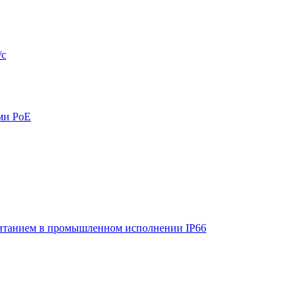
/с
ми PoE
итанием в промышленном исполнении IP66