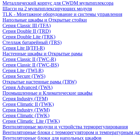
Металлический корпус для CWDM мультиплексора
Шасси на 2 мультиплексирующих модуля
TLK - Монтажное оборудование и системы управления
Напольные шкафы и Открытые стойки
Серия Classic III (TFA)
Серия Double II (TRD)
Серия Double Lite (TRK)
Стеллаж батарейный (TRS)
Серия Lite II(TFI-R)
Настенные шкафы и Открытые рамы
Серия Classic II (TWC-R)
Серия Classic II (TWC-BS)
Серия Lite (TWI-R)
Серия Secure (TWS)
Открытые настенные рамы (TRW)
Серия Advanced (TWA)
Промышленные и Климатические шкафы
Серия Industry (TFM)
Серия Climatic II (TWK)
Серия Industry (TWM)
Серия Climatic (TWK)
Серия Climatic_Lite (TWK)
Вентиляторные модули и устройства терморегулирования
Вентиляторные блоки с терморегулятором и температурным да
Вентиляторные блоки для напольных шкафов