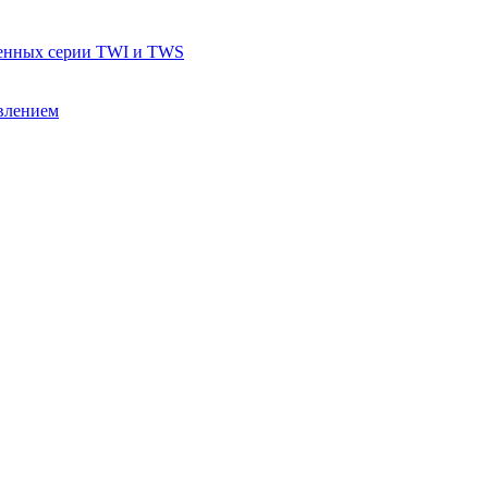
тенных серии TWI и TWS
влением