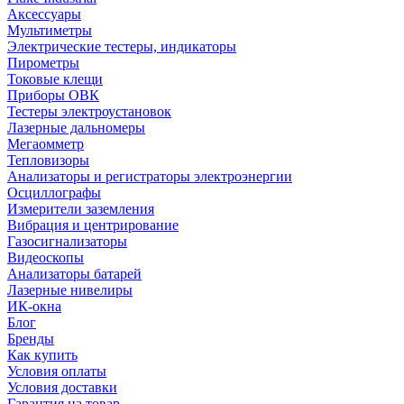
Аксессуары
Мультиметры
Электрические тестеры, индикаторы
Пирометры
Токовые клещи
Приборы ОВК
Тестеры электроустановок
Лазерные дальномеры
Мегаомметр
Тепловизоры
Анализаторы и регистраторы электроэнергии
Осциллографы
Измерители заземления
Вибрация и центрирование
Газосигнализаторы
Видеоскопы
Анализаторы батарей
Лазерные нивелиры
ИК-окна
Блог
Бренды
Как купить
Условия оплаты
Условия доставки
Гарантия на товар