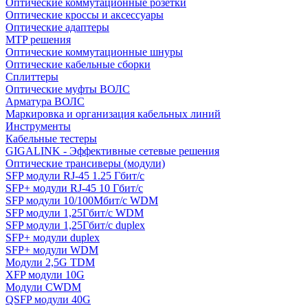
Оптические коммутационные розетки
Оптические кроссы и аксессуары
Оптические адаптеры
MTP решения
Оптические коммутационные шнуры
Оптические кабельные сборки
Сплиттеры
Оптические муфты ВОЛС
Арматура ВОЛС
Маркировка и организация кабельных линий
Инструменты
Кабельные тестеры
GIGALINK - Эффективные сетевые решения
Оптические трансиверы (модули)
SFP модули RJ-45 1.25 Гбит/c
SFP+ модули RJ-45 10 Гбит/c
SFP модули 10/100Мбит/с WDM
SFP модули 1,25Гбит/с WDM
SFP модули 1,25Гбит/с duplex
SFP+ модули duplex
SFP+ модули WDM
Модули 2,5G TDM
XFP модули 10G
Модули CWDM
QSFP модули 40G