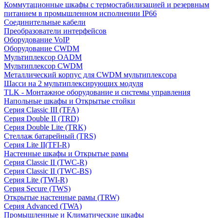
Коммутационные шкафы с термостабилизацией и резервным
питанием в промышленном исполнении IP66
Соединительные кабели
Преобразователи интерфейсов
Оборудование VoIP
Оборудование CWDM
Мультиплекcор OADM
Мультиплексор CWDM
Металлический корпус для CWDM мультиплексора
Шасси на 2 мультиплексирующих модуля
TLK - Монтажное оборудование и системы управления
Напольные шкафы и Открытые стойки
Серия Classic III (TFA)
Серия Double II (TRD)
Серия Double Lite (TRK)
Стеллаж батарейный (TRS)
Серия Lite II(TFI-R)
Настенные шкафы и Открытые рамы
Серия Classic II (TWC-R)
Серия Classic II (TWC-BS)
Серия Lite (TWI-R)
Серия Secure (TWS)
Открытые настенные рамы (TRW)
Серия Advanced (TWA)
Промышленные и Климатические шкафы