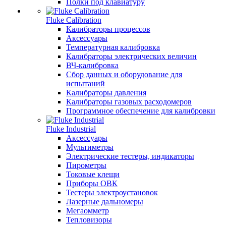
Полки под клавиатуру
Fluke Calibration
Калибраторы процессов
Аксессуары
Температурная калибровка
Калибраторы электрических величин
ВЧ-калибровка
Сбор данных и оборудование для
испытаний
Калибраторы давления
Калибраторы газовых расходомеров
Программное обеспечение для калибровки
Fluke Industrial
Аксессуары
Мультиметры
Электрические тестеры, индикаторы
Пирометры
Токовые клещи
Приборы ОВК
Тестеры электроустановок
Лазерные дальномеры
Мегаомметр
Тепловизоры