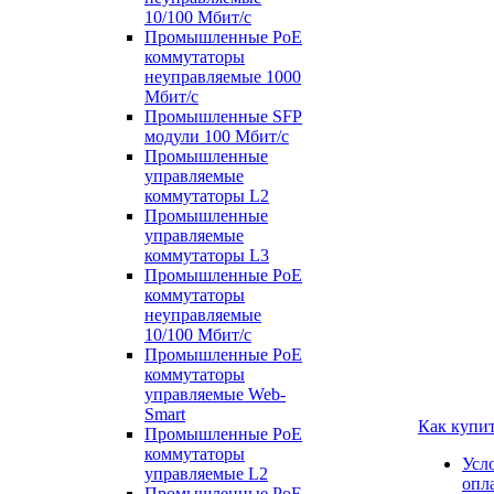
10/100 Мбит/с
Промышленные PoE
коммутаторы
неуправляемые 1000
Мбит/с
Промышленные SFP
модули 100 Мбит/c
Промышленные
управляемые
коммутаторы L2
Промышленные
управляемые
коммутаторы L3
Промышленные PoE
коммутаторы
неуправляемые
10/100 Мбит/с
Промышленные PoE
коммутаторы
управляемые Web-
Smart
Как купи
Промышленные PoE
коммутаторы
Усл
управляемые L2
опл
Промышленные PoE