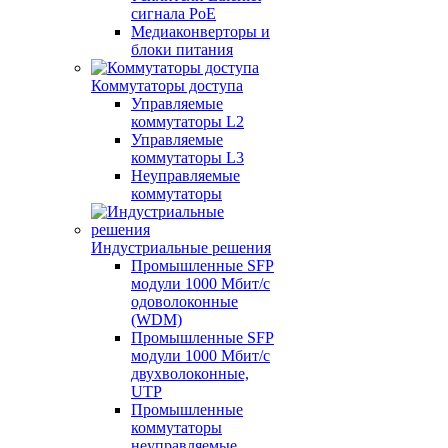
сигнала PoE
Медиаконверторы и
блоки питания
Коммутаторы доступа
Управляемые
коммутаторы L2
Управляемые
коммутаторы L3
Неуправляемые
коммутаторы
Индустриальные решения
Промышленные SFP
модули 1000 Мбит/c
одоволоконные
(WDM)
Промышленные SFP
модули 1000 Мбит/c
двухволоконные,
UTP
Промышленные
коммутаторы
неуправляемые