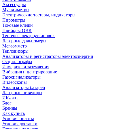
Аксессуары
Мультиметры
Электрические тестеры, индикаторы
Пирометры
Токовые клещи
Приборы ОВК
Тестеры электроустановок
Лазерные дальномеры
Мегаомметр
Тепловизоры
Анализаторы и регистраторы электроэнергии
Осциллографы
Измерители заземления
Вибрация и центрирование
Газосигнализаторы
Видеоскопы
Анализаторы батарей
Лазерные нивелиры
ИК-окна
Блог
Бренды
Как купить
Условия оплаты
Условия доставки
Гарантия на товар