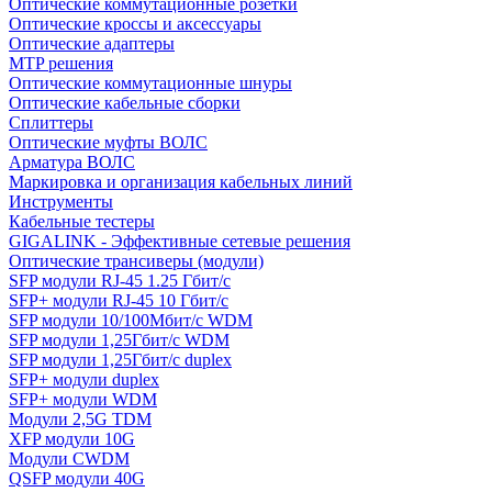
Оптические коммутационные розетки
Оптические кроссы и аксессуары
Оптические адаптеры
MTP решения
Оптические коммутационные шнуры
Оптические кабельные сборки
Сплиттеры
Оптические муфты ВОЛС
Арматура ВОЛС
Маркировка и организация кабельных линий
Инструменты
Кабельные тестеры
GIGALINK - Эффективные сетевые решения
Оптические трансиверы (модули)
SFP модули RJ-45 1.25 Гбит/c
SFP+ модули RJ-45 10 Гбит/c
SFP модули 10/100Мбит/с WDM
SFP модули 1,25Гбит/с WDM
SFP модули 1,25Гбит/с duplex
SFP+ модули duplex
SFP+ модули WDM
Модули 2,5G TDM
XFP модули 10G
Модули CWDM
QSFP модули 40G