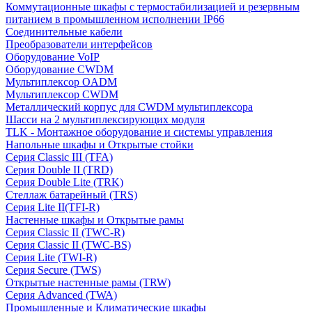
Коммутационные шкафы с термостабилизацией и резервным
питанием в промышленном исполнении IP66
Соединительные кабели
Преобразователи интерфейсов
Оборудование VoIP
Оборудование CWDM
Мультиплекcор OADM
Мультиплексор CWDM
Металлический корпус для CWDM мультиплексора
Шасси на 2 мультиплексирующих модуля
TLK - Монтажное оборудование и системы управления
Напольные шкафы и Открытые стойки
Серия Classic III (TFA)
Серия Double II (TRD)
Серия Double Lite (TRK)
Стеллаж батарейный (TRS)
Серия Lite II(TFI-R)
Настенные шкафы и Открытые рамы
Серия Classic II (TWC-R)
Серия Classic II (TWC-BS)
Серия Lite (TWI-R)
Серия Secure (TWS)
Открытые настенные рамы (TRW)
Серия Advanced (TWA)
Промышленные и Климатические шкафы