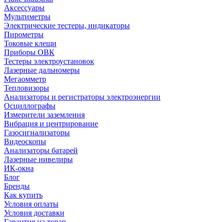
Аксессуары
Мультиметры
Электрические тестеры, индикаторы
Пирометры
Токовые клещи
Приборы ОВК
Тестеры электроустановок
Лазерные дальномеры
Мегаомметр
Тепловизоры
Анализаторы и регистраторы электроэнергии
Осциллографы
Измерители заземления
Вибрация и центрирование
Газосигнализаторы
Видеоскопы
Анализаторы батарей
Лазерные нивелиры
ИК-окна
Блог
Бренды
Как купить
Условия оплаты
Условия доставки
Гарантия на товар