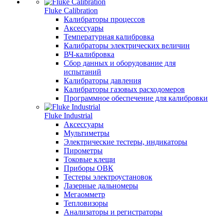
Fluke Calibration
Калибраторы процессов
Аксессуары
Температурная калибровка
Калибраторы электрических величин
ВЧ-калибровка
Сбор данных и оборудование для
испытаний
Калибраторы давления
Калибраторы газовых расходомеров
Программное обеспечение для калибровки
Fluke Industrial
Аксессуары
Мультиметры
Электрические тестеры, индикаторы
Пирометры
Токовые клещи
Приборы ОВК
Тестеры электроустановок
Лазерные дальномеры
Мегаомметр
Тепловизоры
Анализаторы и регистраторы