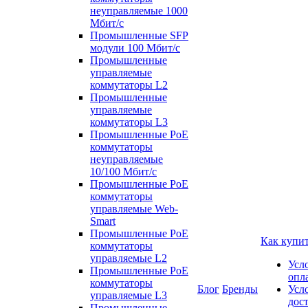
неуправляемые 1000
Мбит/с
Промышленные SFP
модули 100 Мбит/c
Промышленные
управляемые
коммутаторы L2
Промышленные
управляемые
коммутаторы L3
Промышленные PoE
коммутаторы
неуправляемые
10/100 Мбит/с
Промышленные PoE
коммутаторы
управляемые Web-
Smart
Промышленные PoE
Как купи
коммутаторы
управляемые L2
Усл
Промышленные PoE
опл
коммутаторы
Блог
Бренды
Усл
управляемые L3
дос
Промышленные