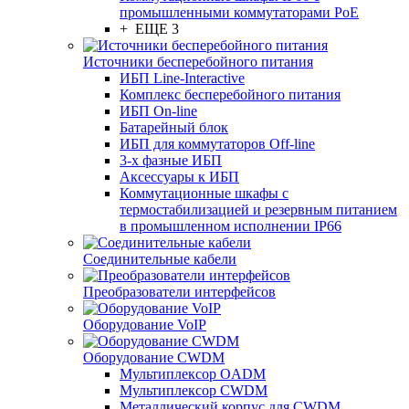
промышленными коммутаторами PoE
+ ЕЩЕ 3
Источники бесперебойного питания
ИБП Line-Interactive
Комплекс бесперебойного питания
ИБП On-line
Батарейный блок
ИБП для коммутаторов Off-line
3-х фазные ИБП
Аксессуары к ИБП
Коммутационные шкафы с
термостабилизацией и резервным питанием
в промышленном исполнении IP66
Соединительные кабели
Преобразователи интерфейсов
Оборудование VoIP
Оборудование CWDM
Мультиплекcор OADM
Мультиплексор CWDM
Металлический корпус для CWDM