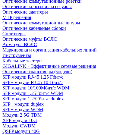
Оптические коммутационные розетки
Оптические кроссы и аксессуары
Оптические адаптеры
MTP решения
Оптические коммутационные шнуры
Оптические кабельные сборки
Сплиттеры
Оптические муфты ВОЛС
Арматура ВОЛС
Маркировка и организация кабельных линий
Инструменты
Кабельные тестеры
GIGALINK - Эффективные сетевые решения
Оптические трансиверы (модули)
SFP модули RJ-45 1.25 Гбит/c
SFP+ модули RJ-45 10 Гбит/c
SFP модули 10/100Мбит/с WDM
SFP модули 1,25Гбит/с WDM
SFP модули 1,25Гбит/с duplex
SFP+ модули duplex
SFP+ модули WDM
Модули 2,5G TDM
XFP модули 10G
Модули CWDM
QSFP модули 40G