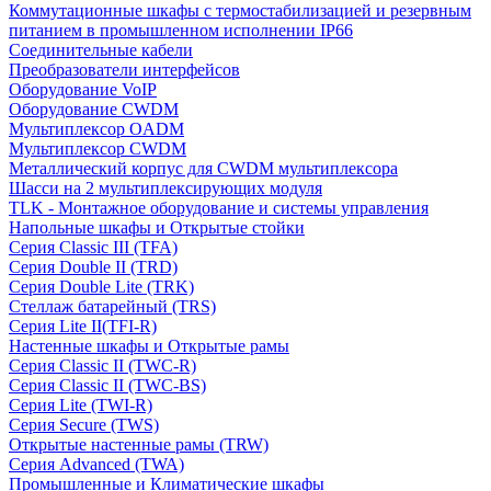
Коммутационные шкафы с термостабилизацией и резервным
питанием в промышленном исполнении IP66
Соединительные кабели
Преобразователи интерфейсов
Оборудование VoIP
Оборудование CWDM
Мультиплекcор OADM
Мультиплексор CWDM
Металлический корпус для CWDM мультиплексора
Шасси на 2 мультиплексирующих модуля
TLK - Монтажное оборудование и системы управления
Напольные шкафы и Открытые стойки
Серия Classic III (TFA)
Серия Double II (TRD)
Серия Double Lite (TRK)
Стеллаж батарейный (TRS)
Серия Lite II(TFI-R)
Настенные шкафы и Открытые рамы
Серия Classic II (TWC-R)
Серия Classic II (TWC-BS)
Серия Lite (TWI-R)
Серия Secure (TWS)
Открытые настенные рамы (TRW)
Серия Advanced (TWA)
Промышленные и Климатические шкафы