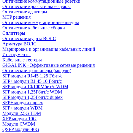
Оптические коммутационные розетки
Оптические кроссы и аксессуары
Оптические адаптеры
MTP решения
Оптические коммутационные шнуры
Оптические кабельные сборки
Сплиттеры
Оптические муфты ВОЛС
Арматура ВОЛС
Маркировка и организация кабельных линий
Инструменты
Кабельные тестеры
GIGALINK - Эффективные сетевые решения
Оптические трансиверы (модули)
SFP модули RJ-45 1.25 Гбит/c
SFP+ модули RJ-45 10 Гбит/c
SFP модули 10/100Мбит/с WDM
SFP модули 1,25Гбит/с WDM
SFP модули 1,25Гбит/с duplex
SFP+ модули duplex
SFP+ модули WDM
Модули 2,5G TDM
XFP модули 10G
Модули CWDM
QSFP модули 40G