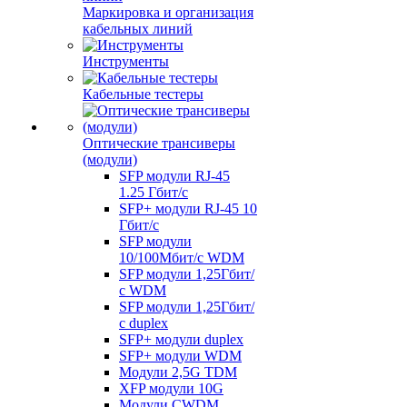
Маркировка и организация
кабельных линий
Инструменты
Кабельные тестеры
Оптические трансиверы
(модули)
SFP модули RJ-45
1.25 Гбит/c
SFP+ модули RJ-45 10
Гбит/c
SFP модули
10/100Мбит/с WDM
SFP модули 1,25Гбит/
с WDM
SFP модули 1,25Гбит/
с duplex
SFP+ модули duplex
SFP+ модули WDM
Модули 2,5G TDM
XFP модули 10G
Модули CWDM