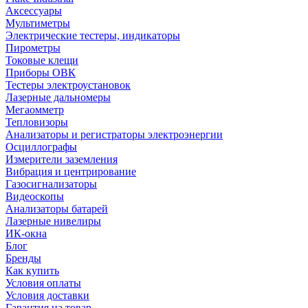
Аксессуары
Мультиметры
Электрические тестеры, индикаторы
Пирометры
Токовые клещи
Приборы ОВК
Тестеры электроустановок
Лазерные дальномеры
Мегаомметр
Тепловизоры
Анализаторы и регистраторы электроэнергии
Осциллографы
Измерители заземления
Вибрация и центрирование
Газосигнализаторы
Видеоскопы
Анализаторы батарей
Лазерные нивелиры
ИК-окна
Блог
Бренды
Как купить
Условия оплаты
Условия доставки
Гарантия на товар