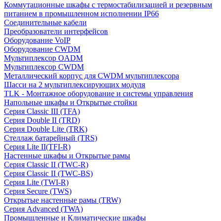
Коммутационные шкафы с термостабилизацией и резервным
питанием в промышленном исполнении IP66
Соединительные кабели
Преобразователи интерфейсов
Оборудование VoIP
Оборудование CWDM
Мультиплекcор OADM
Мультиплексор CWDM
Металлический корпус для CWDM мультиплексора
Шасси на 2 мультиплексирующих модуля
TLK - Монтажное оборудование и системы управления
Напольные шкафы и Открытые стойки
Серия Classic III (TFA)
Серия Double II (TRD)
Серия Double Lite (TRK)
Стеллаж батарейный (TRS)
Серия Lite II(TFI-R)
Настенные шкафы и Открытые рамы
Серия Classic II (TWC-R)
Серия Classic II (TWC-BS)
Серия Lite (TWI-R)
Серия Secure (TWS)
Открытые настенные рамы (TRW)
Серия Advanced (TWA)
Промышленные и Климатические шкафы