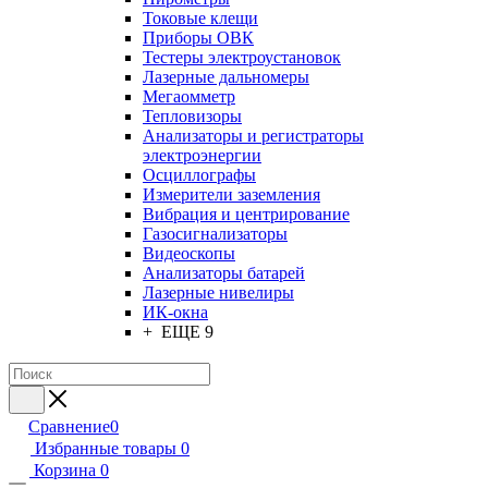
Токовые клещи
Приборы ОВК
Тестеры электроустановок
Лазерные дальномеры
Мегаомметр
Тепловизоры
Анализаторы и регистраторы
электроэнергии
Осциллографы
Измерители заземления
Вибрация и центрирование
Газосигнализаторы
Видеоскопы
Анализаторы батарей
Лазерные нивелиры
ИК-окна
+ ЕЩЕ 9
Сравнение
0
Избранные товары
0
Корзина
0