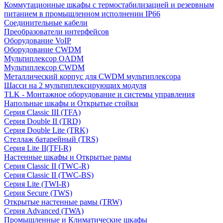
Коммутационные шкафы с термостабилизацией и резервным
питанием в промышленном исполнении IP66
Соединительные кабели
Преобразователи интерфейсов
Оборудование VoIP
Оборудование CWDM
Мультиплекcор OADM
Мультиплексор CWDM
Металлический корпус для CWDM мультиплексора
Шасси на 2 мультиплексирующих модуля
TLK - Монтажное оборудование и системы управления
Напольные шкафы и Открытые стойки
Серия Classic III (TFA)
Серия Double II (TRD)
Серия Double Lite (TRK)
Стеллаж батарейный (TRS)
Серия Lite II(TFI-R)
Настенные шкафы и Открытые рамы
Серия Classic II (TWC-R)
Серия Classic II (TWC-BS)
Серия Lite (TWI-R)
Серия Secure (TWS)
Открытые настенные рамы (TRW)
Серия Advanced (TWA)
Промышленные и Климатические шкафы