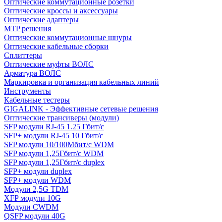
Оптические коммутационные розетки
Оптические кроссы и аксессуары
Оптические адаптеры
MTP решения
Оптические коммутационные шнуры
Оптические кабельные сборки
Сплиттеры
Оптические муфты ВОЛС
Арматура ВОЛС
Маркировка и организация кабельных линий
Инструменты
Кабельные тестеры
GIGALINK - Эффективные сетевые решения
Оптические трансиверы (модули)
SFP модули RJ-45 1.25 Гбит/c
SFP+ модули RJ-45 10 Гбит/c
SFP модули 10/100Мбит/с WDM
SFP модули 1,25Гбит/с WDM
SFP модули 1,25Гбит/с duplex
SFP+ модули duplex
SFP+ модули WDM
Модули 2,5G TDM
XFP модули 10G
Модули CWDM
QSFP модули 40G