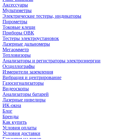
Аксессуары
Мультиметры
Электрические тестеры, индикаторы
Пирометры
Токовые клещи
Приборы ОВК
Тестеры электроустановок
Лазерные дальномеры
Мегаомметр
Тепловизоры
Анализаторы и регистраторы электроэнергии
Осциллографы
Измерители заземления
Вибрация и центрирование
Газосигнализаторы
Видеоскопы
Анализаторы батарей
Лазерные нивелиры
ИК-окна
Блог
Бренды
Как купить
Условия оплаты
Условия доставки
Гарантия на товар