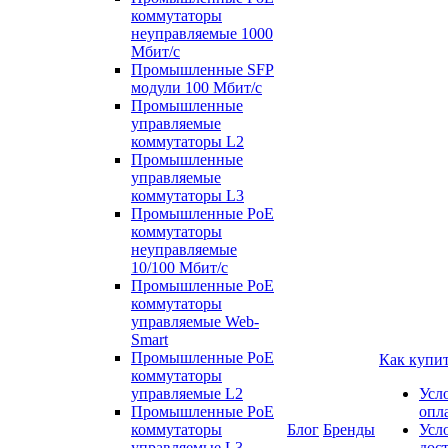
коммутаторы
неуправляемые 1000
Мбит/с
Промышленные SFP
модули 100 Мбит/c
Промышленные
управляемые
коммутаторы L2
Промышленные
управляемые
коммутаторы L3
Промышленные PoE
коммутаторы
неуправляемые
10/100 Мбит/с
Промышленные PoE
коммутаторы
управляемые Web-
Smart
Промышленные PoE
Как купи
коммутаторы
управляемые L2
Усл
Промышленные PoE
опл
коммутаторы
Блог
Бренды
Усл
управляемые L3
дос