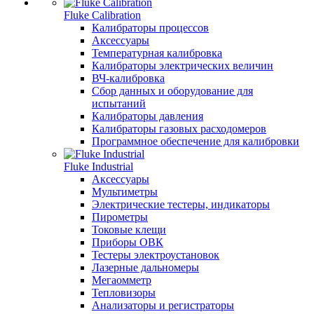
Fluke Calibration
Калибраторы процессов
Аксессуары
Температурная калибровка
Калибраторы электрических величин
ВЧ-калибровка
Сбор данных и оборудование для
испытаний
Калибраторы давления
Калибраторы газовых расходомеров
Программное обеспечение для калибровки
Fluke Industrial
Аксессуары
Мультиметры
Электрические тестеры, индикаторы
Пирометры
Токовые клещи
Приборы ОВК
Тестеры электроустановок
Лазерные дальномеры
Мегаомметр
Тепловизоры
Анализаторы и регистраторы