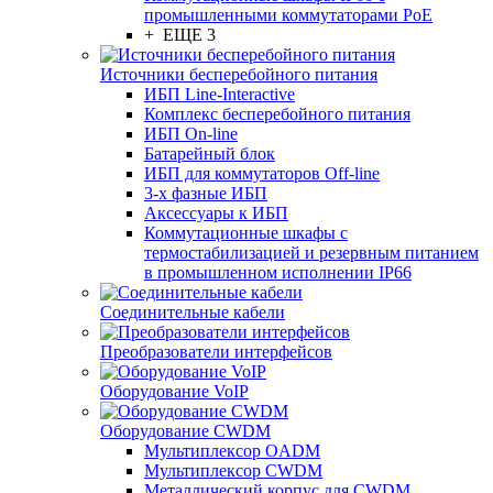
промышленными коммутаторами PoE
+ ЕЩЕ 3
Источники бесперебойного питания
ИБП Line-Interactive
Комплекс бесперебойного питания
ИБП On-line
Батарейный блок
ИБП для коммутаторов Off-line
3-х фазные ИБП
Аксессуары к ИБП
Коммутационные шкафы с
термостабилизацией и резервным питанием
в промышленном исполнении IP66
Соединительные кабели
Преобразователи интерфейсов
Оборудование VoIP
Оборудование CWDM
Мультиплекcор OADM
Мультиплексор CWDM
Металлический корпус для CWDM