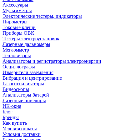
Аксессуары
Мультиметры
Электрические тестеры, индикаторы
Пирометры
Токовые клещи
Приборы ОВК
Тестеры электроустановок
Лазерные дальномеры
Мегаомметр
Тепловизоры
Анализаторы и регистраторы электроэнергии
Осциллографы
Измерители заземления
Вибрация и центрирование
Газосигнализаторы
Видеоскопы
Анализаторы батарей
Лазерные нивелиры
ИК-окна
Блог
Бренды
Как купить
Условия оплаты
Условия доставки
Гарантия на товар