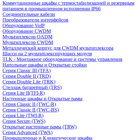
Коммутационные шкафы с термостабилизацией и резервным
питанием в промышленном исполнении IP66
Соединительные кабели
Преобразователи интерфейсов
Оборудование VoIP
Оборудование CWDM
Мультиплекcор OADM
Мультиплексор CWDM
Металлический корпус для CWDM мультиплексора
Шасси на 2 мультиплексирующих модуля
TLK - Монтажное оборудование и системы управления
Напольные шкафы и Открытые стойки
Серия Classic III (TFA)
Серия Double II (TRD)
Серия Double Lite (TRK)
Стеллаж батарейный (TRS)
Серия Lite II(TFI-R)
Настенные шкафы и Открытые рамы
Серия Classic II (TWC-R)
Серия Classic II (TWC-BS)
Серия Lite (TWI-R)
Серия Secure (TWS)
Открытые настенные рамы (TRW)
Серия Advanced (TWA)
Промышленные и Климатические шкафы