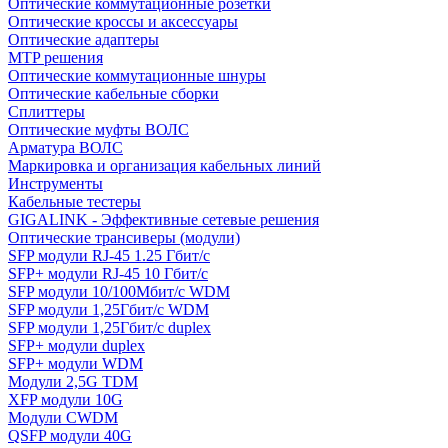
Оптические коммутационные розетки
Оптические кроссы и аксессуары
Оптические адаптеры
MTP решения
Оптические коммутационные шнуры
Оптические кабельные сборки
Сплиттеры
Оптические муфты ВОЛС
Арматура ВОЛС
Маркировка и организация кабельных линий
Инструменты
Кабельные тестеры
GIGALINK - Эффективные сетевые решения
Оптические трансиверы (модули)
SFP модули RJ-45 1.25 Гбит/c
SFP+ модули RJ-45 10 Гбит/c
SFP модули 10/100Мбит/с WDM
SFP модули 1,25Гбит/с WDM
SFP модули 1,25Гбит/с duplex
SFP+ модули duplex
SFP+ модули WDM
Модули 2,5G TDM
XFP модули 10G
Модули CWDM
QSFP модули 40G