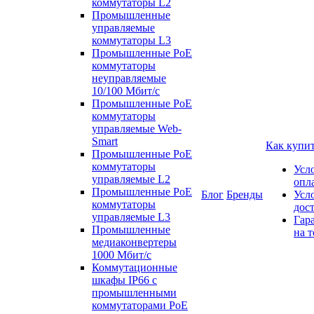
коммутаторы L2
Промышленные
управляемые
коммутаторы L3
Промышленные PoE
коммутаторы
неуправляемые
10/100 Мбит/с
Промышленные PoE
коммутаторы
управляемые Web-
Smart
Как купи
Промышленные PoE
коммутаторы
Усл
управляемые L2
опл
Промышленные PoE
Блог
Бренды
Усл
коммутаторы
дос
управляемые L3
Гар
Промышленные
на т
медиаконвертеры
1000 Мбит/с
Коммутационные
шкафы IP66 c
промышленными
коммутаторами PoE