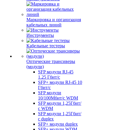
Маркировка и организация
кабельных линий
Инструменты
Кабельные тестеры
Оптические трансиверы
(модули)
SFP модули RJ-45
1.25 Гбит/c
SFP+ модули RJ-45 10
Гбит/c
SFP модули
10/100Мбит/с WDM
SFP модули 1,25Гбит/
с WDM
SFP модули 1,25Гбит/
с duplex
SFP+ модули duplex
SFP+ модули WDM