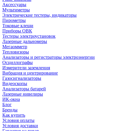
Аксессуары
Мультиметры
Электрические тестеры, индикаторы
Пирометры
Токовые клещи
Приборы ОВК
Тестеры электроустановок
Лазерные дальномеры
Мегаомметр
Тепловизоры
Анализаторы и регистраторы электроэнергии
Осциллографы
Измерители заземления
Вибрация и центрирование
Газосигнализаторы
Видеоскопы
Анализаторы батарей
Лазерные нивелиры
ИК-окна
Блог
Бренды
Как купить
Условия оплаты
Условия доставки
Гарантия на товар