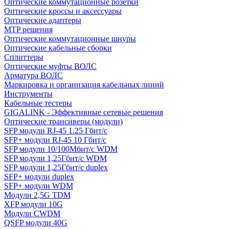
Оптические коммутационные розетки
Оптические кроссы и аксессуары
Оптические адаптеры
MTP решения
Оптические коммутационные шнуры
Оптические кабельные сборки
Сплиттеры
Оптические муфты ВОЛС
Арматура ВОЛС
Маркировка и организация кабельных линий
Инструменты
Кабельные тестеры
GIGALINK - Эффективные сетевые решения
Оптические трансиверы (модули)
SFP модули RJ-45 1.25 Гбит/c
SFP+ модули RJ-45 10 Гбит/c
SFP модули 10/100Мбит/с WDM
SFP модули 1,25Гбит/с WDM
SFP модули 1,25Гбит/с duplex
SFP+ модули duplex
SFP+ модули WDM
Модули 2,5G TDM
XFP модули 10G
Модули CWDM
QSFP модули 40G