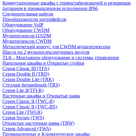
Коммутационные шкафы с термостабилизацией и резервным
питанием в промышленном исполнении IP66
Соединительные кабели
Преобразователи интерфейсов
Оборудование VoIP
Оборудование CWDM
Мультиплекcор OADM
Мультиплексор CWDM
Металлический корпус для CWDM мультиплексора
Шасси на 2 мультиплексирующих модуля
TLK - Монтажное оборудование и системы управления
Напольные шкафы и Открытые стойки
Серия Classic III (TFA)
Серия Double II (TRD)
Серия Double Lite (TRK)
Стеллаж батарейный (TRS)
Серия Lite II(TFI-R)
Настенные шкафы и Открытые рамы
Серия Classic II (TWC-R)
Серия Classic II (TWC-BS)
Серия Lite (TWI-R)
Серия Secure (TWS)
Открытые настенные рамы (TRW)
Серия Advanced (TWA)
Промышленные и Климатические шкафы