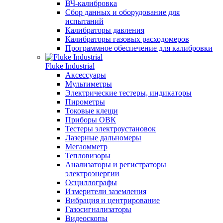
ВЧ-калибровка
Сбор данных и оборудование для
испытаний
Калибраторы давления
Калибраторы газовых расходомеров
Программное обеспечение для калибровки
Fluke Industrial
Аксессуары
Мультиметры
Электрические тестеры, индикаторы
Пирометры
Токовые клещи
Приборы ОВК
Тестеры электроустановок
Лазерные дальномеры
Мегаомметр
Тепловизоры
Анализаторы и регистраторы
электроэнергии
Осциллографы
Измерители заземления
Вибрация и центрирование
Газосигнализаторы
Видеоскопы