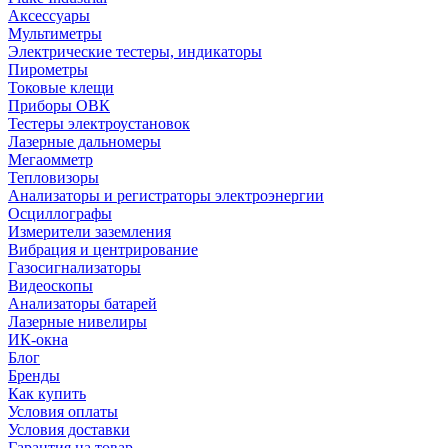
Аксессуары
Мультиметры
Электрические тестеры, индикаторы
Пирометры
Токовые клещи
Приборы ОВК
Тестеры электроустановок
Лазерные дальномеры
Мегаомметр
Тепловизоры
Анализаторы и регистраторы электроэнергии
Осциллографы
Измерители заземления
Вибрация и центрирование
Газосигнализаторы
Видеоскопы
Анализаторы батарей
Лазерные нивелиры
ИК-окна
Блог
Бренды
Как купить
Условия оплаты
Условия доставки
Гарантия на товар