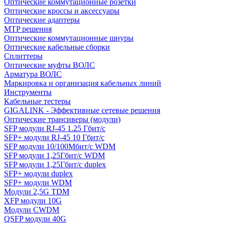
Оптические коммутационные розетки
Оптические кроссы и аксессуары
Оптические адаптеры
MTP решения
Оптические коммутационные шнуры
Оптические кабельные сборки
Сплиттеры
Оптические муфты ВОЛС
Арматура ВОЛС
Маркировка и организация кабельных линий
Инструменты
Кабельные тестеры
GIGALINK - Эффективные сетевые решения
Оптические трансиверы (модули)
SFP модули RJ-45 1.25 Гбит/c
SFP+ модули RJ-45 10 Гбит/c
SFP модули 10/100Мбит/с WDM
SFP модули 1,25Гбит/с WDM
SFP модули 1,25Гбит/с duplex
SFP+ модули duplex
SFP+ модули WDM
Модули 2,5G TDM
XFP модули 10G
Модули CWDM
QSFP модули 40G