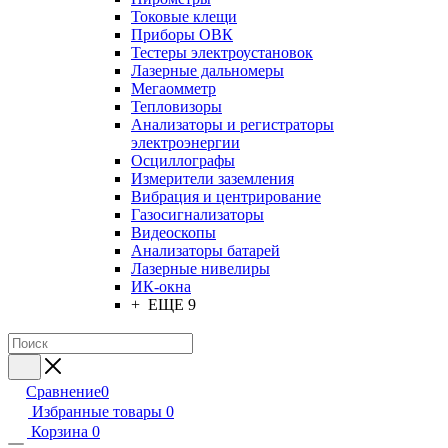
Токовые клещи
Приборы ОВК
Тестеры электроустановок
Лазерные дальномеры
Мегаомметр
Тепловизоры
Анализаторы и регистраторы
электроэнергии
Осциллографы
Измерители заземления
Вибрация и центрирование
Газосигнализаторы
Видеоскопы
Анализаторы батарей
Лазерные нивелиры
ИК-окна
+ ЕЩЕ 9
Сравнение
0
Избранные товары
0
Корзина
0