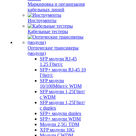
Маркировка и организация
кабельных линий
Инструменты
Кабельные тестеры
Оптические трансиверы
(модули)
SFP модули RJ-45
1.25 Гбит/c
SFP+ модули RJ-45 10
Гбит/c
SFP модули
10/100Мбит/с WDM
SFP модули 1,25Гбит/
с WDM
SFP модули 1,25Гбит/
с duplex
SFP+ модули duplex
SFP+ модули WDM
Модули 2,5G TDM
XFP модули 10G
Модули CWDM