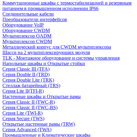
Коммутационные шкафы с термостабилизацией и резервным
питанием в промышленном исполнении IP66
Соединительные кабели
Преобразователи интерфейсов
Оборудование VoIP
Оборудование CWDM
Мультиплекcор OADM
Мультиплексор CWDM
Металлический корпус для CWDM мультиплексора
Шасси на 2 мультиплексирующих модуля
TLK - Монтажное оборудование и системы управления
Напольные шкафы и Открытые стойки
Серия Classic III (TFA)
Серия Double II (TRD)
Серия Double Lite (TRK)
Стеллаж батарейный (TRS)
Серия Lite II(TFI-R)
Настенные шкафы и Открытые рамы
Серия Classic II (TWC-R)
Серия Classic II (TWC-BS)
Серия Lite (TWI-R)
Серия Secure (TWS)
Открытые настенные рамы (TRW)
Серия Advanced (TWA)
Промышленные и Климатические шкафы