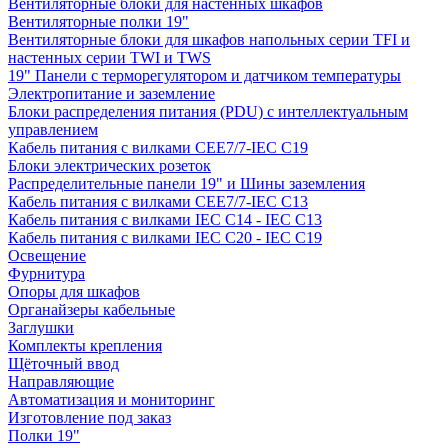
Вентиляторные блоки для настенных шкафов
Вентиляторные полки 19"
Вентиляторные блоки для шкафов напольных серии TFI и
настенных серии TWI и TWS
19" Панели с терморегулятором и датчиком температуры
Электропитание и заземление
Блоки распределения питания (PDU) с интеллектуальным
управлением
Кабель питания с вилками CEE7/7-IEC C19
Блоки электрических розеток
Распределительные панели 19" и Шины заземления
Кабель питания с вилками CEE7/7-IEC C13
Кабель питания с вилками IEC C14 - IEC C13
Кабель питания с вилками IEC C20 - IEC C19
Освещение
Фурнитура
Опоры для шкафов
Органайзеры кабельные
Заглушки
Комплекты крепления
Щёточный ввод
Направляющие
Автоматизация и мониторинг
Изготовление под заказ
Полки 19"