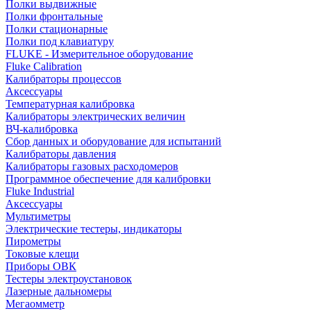
Полки выдвижные
Полки фронтальные
Полки стационарные
Полки под клавиатуру
FLUKE - Измерительное оборудование
Fluke Calibration
Калибраторы процессов
Аксессуары
Температурная калибровка
Калибраторы электрических величин
ВЧ-калибровка
Сбор данных и оборудование для испытаний
Калибраторы давления
Калибраторы газовых расходомеров
Программное обеспечение для калибровки
Fluke Industrial
Аксессуары
Мультиметры
Электрические тестеры, индикаторы
Пирометры
Токовые клещи
Приборы ОВК
Тестеры электроустановок
Лазерные дальномеры
Мегаомметр