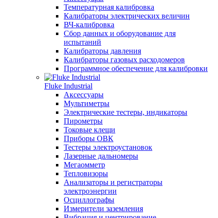
Температурная калибровка
Калибраторы электрических величин
ВЧ-калибровка
Сбор данных и оборудование для
испытаний
Калибраторы давления
Калибраторы газовых расходомеров
Программное обеспечение для калибровки
Fluke Industrial
Аксессуары
Мультиметры
Электрические тестеры, индикаторы
Пирометры
Токовые клещи
Приборы ОВК
Тестеры электроустановок
Лазерные дальномеры
Мегаомметр
Тепловизоры
Анализаторы и регистраторы
электроэнергии
Осциллографы
Измерители заземления
Вибрация и центрирование