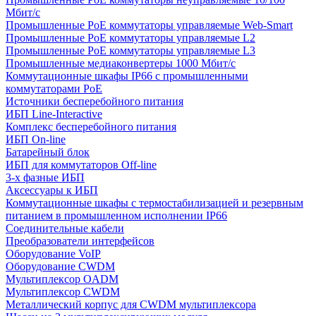
Мбит/с
Промышленные PoE коммутаторы управляемые Web-Smart
Промышленные PoE коммутаторы управляемые L2
Промышленные PoE коммутаторы управляемые L3
Промышленные медиаконвертеры 1000 Мбит/с
Коммутационные шкафы IP66 c промышленными
коммутаторами PoE
Источники бесперебойного питания
ИБП Line-Interactive
Комплекс бесперебойного питания
ИБП On-line
Батарейный блок
ИБП для коммутаторов Off-line
3-х фазные ИБП
Аксессуары к ИБП
Коммутационные шкафы с термостабилизацией и резервным
питанием в промышленном исполнении IP66
Соединительные кабели
Преобразователи интерфейсов
Оборудование VoIP
Оборудование CWDM
Мультиплекcор OADM
Мультиплексор CWDM
Металлический корпус для CWDM мультиплексора