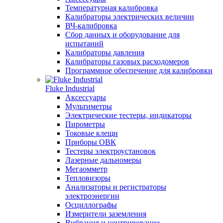
Температурная калибровка
Калибраторы электрических величин
ВЧ-калибровка
Сбор данных и оборудование для
испытаний
Калибраторы давления
Калибраторы газовых расходомеров
Программное обеспечение для калибровки
Fluke Industrial
Аксессуары
Мультиметры
Электрические тестеры, индикаторы
Пирометры
Токовые клещи
Приборы ОВК
Тестеры электроустановок
Лазерные дальномеры
Мегаомметр
Тепловизоры
Анализаторы и регистраторы
электроэнергии
Осциллографы
Измерители заземления
Вибрация и центрирование