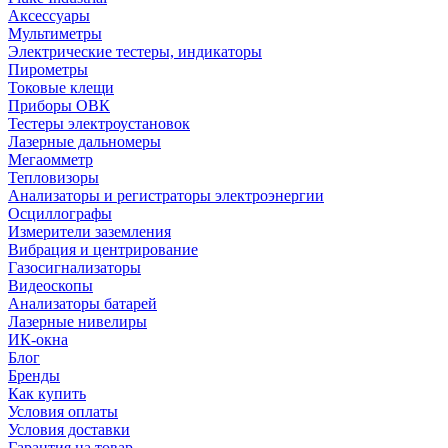
Аксессуары
Мультиметры
Электрические тестеры, индикаторы
Пирометры
Токовые клещи
Приборы ОВК
Тестеры электроустановок
Лазерные дальномеры
Мегаомметр
Тепловизоры
Анализаторы и регистраторы электроэнергии
Осциллографы
Измерители заземления
Вибрация и центрирование
Газосигнализаторы
Видеоскопы
Анализаторы батарей
Лазерные нивелиры
ИК-окна
Блог
Бренды
Как купить
Условия оплаты
Условия доставки
Гарантия на товар