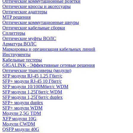
Оптические коммутационные розетки
Оптические кроссы и аксессуары
Оптические адаптеры
MTP решения
Оптические коммутационные шнуры
Оптические кабельные сборки
Сплиттеры
Оптические муфты ВОЛС
Арматура ВОЛС
Маркировка и организация кабельных линий
Инструменты
Кабельные тестеры
GIGALINK - Эффективные сетевые решения
Оптические трансиверы (модули)
SFP модули RJ-45 1.25 Гбит/c
SFP+ модули RJ-45 10 Гбит/c
SFP модули 10/100Мбит/с WDM
SFP модули 1,25Гбит/с WDM
SFP модули 1,25Гбит/с duplex
SFP+ модули duplex
SFP+ модули WDM
Модули 2,5G TDM
XFP модули 10G
Модули CWDM
QSFP модули 40G