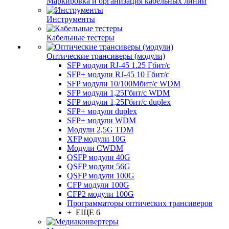
Маркировка и организация кабельных линий
Инструменты
Кабельные тестеры
Оптические трансиверы (модули)
SFP модули RJ-45 1.25 Гбит/c
SFP+ модули RJ-45 10 Гбит/c
SFP модули 10/100Мбит/с WDM
SFP модули 1,25Гбит/с WDM
SFP модули 1,25Гбит/с duplex
SFP+ модули duplex
SFP+ модули WDM
Модули 2,5G TDM
XFP модули 10G
Модули CWDM
QSFP модули 40G
QSFP модули 56G
QSFP модули 100G
CFP модули 100G
CFP2 модули 100G
Программаторы оптических трансиверов
+ ЕЩЕ 6