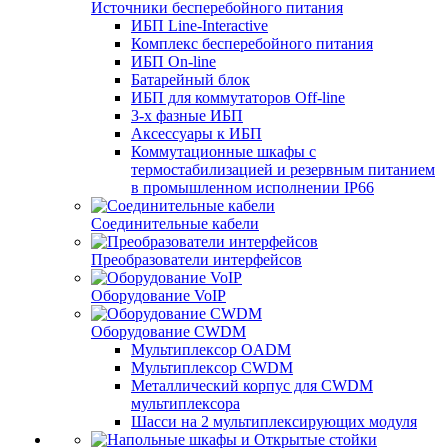
Источники бесперебойного питания
ИБП Line-Interactive
Комплекс бесперебойного питания
ИБП On-line
Батарейный блок
ИБП для коммутаторов Off-line
3-х фазные ИБП
Аксессуары к ИБП
Коммутационные шкафы с
термостабилизацией и резервным питанием
в промышленном исполнении IP66
Соединительные кабели
Преобразователи интерфейсов
Оборудование VoIP
Оборудование CWDM
Мультиплекcор OADM
Мультиплексор CWDM
Металлический корпус для CWDM
мультиплексора
Шасси на 2 мультиплексирующих модуля