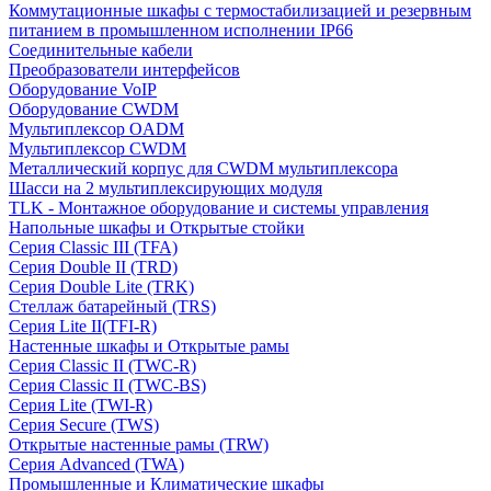
Коммутационные шкафы с термостабилизацией и резервным
питанием в промышленном исполнении IP66
Соединительные кабели
Преобразователи интерфейсов
Оборудование VoIP
Оборудование CWDM
Мультиплекcор OADM
Мультиплексор CWDM
Металлический корпус для CWDM мультиплексора
Шасси на 2 мультиплексирующих модуля
TLK - Монтажное оборудование и системы управления
Напольные шкафы и Открытые стойки
Серия Classic III (TFA)
Серия Double II (TRD)
Серия Double Lite (TRK)
Стеллаж батарейный (TRS)
Серия Lite II(TFI-R)
Настенные шкафы и Открытые рамы
Серия Classic II (TWC-R)
Серия Classic II (TWC-BS)
Серия Lite (TWI-R)
Серия Secure (TWS)
Открытые настенные рамы (TRW)
Серия Advanced (TWA)
Промышленные и Климатические шкафы