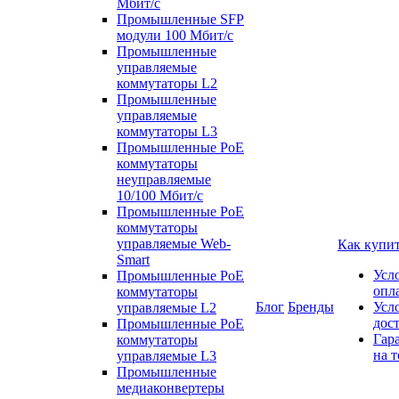
Мбит/с
Промышленные SFP
модули 100 Мбит/c
Промышленные
управляемые
коммутаторы L2
Промышленные
управляемые
коммутаторы L3
Промышленные PoE
коммутаторы
неуправляемые
10/100 Мбит/с
Промышленные PoE
коммутаторы
управляемые Web-
Как купи
Smart
Усл
Промышленные PoE
опл
коммутаторы
Блог
Бренды
Усл
управляемые L2
дос
Промышленные PoE
Гар
коммутаторы
на т
управляемые L3
Промышленные
медиаконвертеры