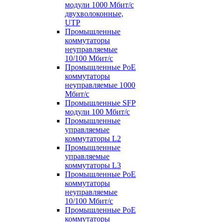
модули 1000 Мбит/c
двухволоконные,
UTP
Промышленные
коммутаторы
неуправляемые
10/100 Мбит/с
Промышленные PoE
коммутаторы
неуправляемые 1000
Мбит/с
Промышленные SFP
модули 100 Мбит/c
Промышленные
управляемые
коммутаторы L2
Промышленные
управляемые
коммутаторы L3
Промышленные PoE
коммутаторы
неуправляемые
10/100 Мбит/с
Промышленные PoE
коммутаторы