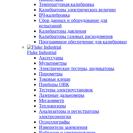
Температурная калибровка
Калибраторы электрических величин
ВЧ-калибровка
Сбор данных и оборудование для
испытаний
Калибраторы давления
Калибраторы газовых расходомеров
Программное обеспечение для калибровки
Fluke Industrial
Аксессуары
Мультиметры
Электрические тестеры, индикаторы
Пирометры
Токовые клещи
Приборы ОВК
Тестеры электроустановок
Лазерные дальномеры
Мегаомметр
Тепловизоры
Анализаторы и регистраторы
электроэнергии
Осциллографы
Измерители заземления
Вибрация и центрирование