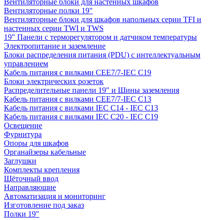
Вентиляторные блоки для настенных шкафов
Вентиляторные полки 19"
Вентиляторные блоки для шкафов напольных серии TFI и
настенных серии TWI и TWS
19" Панели с терморегулятором и датчиком температуры
Электропитание и заземление
Блоки распределения питания (PDU) с интеллектуальным
управлением
Кабель питания с вилками CEE7/7-IEC C19
Блоки электрических розеток
Распределительные панели 19" и Шины заземления
Кабель питания с вилками CEE7/7-IEC C13
Кабель питания с вилками IEC C14 - IEC C13
Кабель питания с вилками IEC C20 - IEC C19
Освещение
Фурнитура
Опоры для шкафов
Органайзеры кабельные
Заглушки
Комплекты крепления
Щёточный ввод
Направляющие
Автоматизация и мониторинг
Изготовление под заказ
Полки 19"