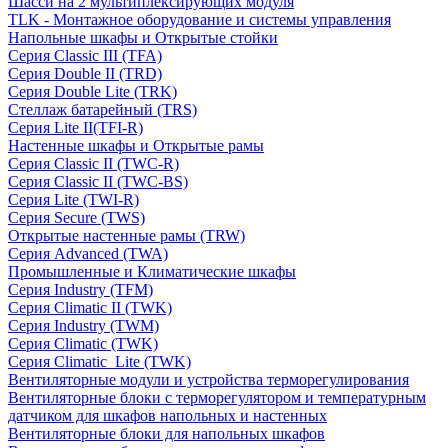
Шасси на 2 мультиплексирующих модуля
TLK - Монтажное оборудование и системы управления
Напольные шкафы и Открытые стойки
Серия Classic III (TFA)
Серия Double II (TRD)
Серия Double Lite (TRK)
Стеллаж батарейный (TRS)
Серия Lite II(TFI-R)
Настенные шкафы и Открытые рамы
Серия Classic II (TWC-R)
Серия Classic II (TWC-BS)
Серия Lite (TWI-R)
Серия Secure (TWS)
Открытые настенные рамы (TRW)
Серия Advanced (TWA)
Промышленные и Климатические шкафы
Серия Industry (TFM)
Серия Climatic II (TWK)
Серия Industry (TWM)
Серия Climatic (TWK)
Серия Climatic_Lite (TWK)
Вентиляторные модули и устройства терморегулирования
Вентиляторные блоки с терморегулятором и температурным
датчиком для шкафов напольных и настенных
Вентиляторные блоки для напольных шкафов