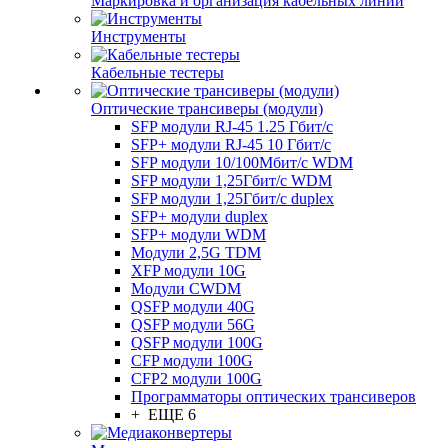
Маркировка и организация кабельных линий
Инструменты
Кабельные тестеры
Оптические трансиверы (модули)
SFP модули RJ-45 1.25 Гбит/c
SFP+ модули RJ-45 10 Гбит/c
SFP модули 10/100Мбит/с WDM
SFP модули 1,25Гбит/с WDM
SFP модули 1,25Гбит/с duplex
SFP+ модули duplex
SFP+ модули WDM
Модули 2,5G TDM
XFP модули 10G
Модули CWDM
QSFP модули 40G
QSFP модули 56G
QSFP модули 100G
CFP модули 100G
CFP2 модули 100G
Программаторы оптических трансиверов
+ ЕЩЕ 6