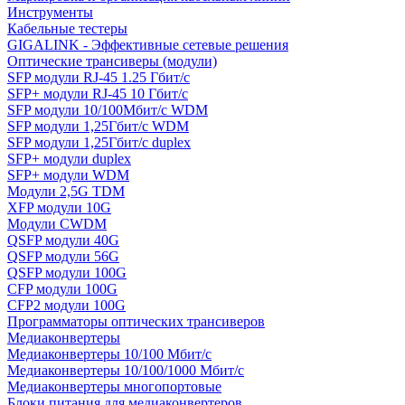
Инструменты
Кабельные тестеры
GIGALINK - Эффективные сетевые решения
Оптические трансиверы (модули)
SFP модули RJ-45 1.25 Гбит/c
SFP+ модули RJ-45 10 Гбит/c
SFP модули 10/100Мбит/с WDM
SFP модули 1,25Гбит/с WDM
SFP модули 1,25Гбит/с duplex
SFP+ модули duplex
SFP+ модули WDM
Модули 2,5G TDM
XFP модули 10G
Модули CWDM
QSFP модули 40G
QSFP модули 56G
QSFP модули 100G
CFP модули 100G
CFP2 модули 100G
Программаторы оптических трансиверов
Медиаконвертеры
Медиаконвертеры 10/100 Мбит/с
Медиаконвертеры 10/100/1000 Мбит/c
Медиаконвертеры многопортовые
Блоки питания для медиаконвертеров