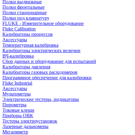
Полки выдвижные
Полки фронтальные
Полки стационарные
Полки под клавиатуру
FLUKE - Измерительное оборудование
Fluke Calibration
Калибраторы процессов
Аксессуары
Температурная калибровка
Калибраторы электрических величин
ВЧ-калибровка
Сбор данных и оборудование для испытаний
Калибраторы давления
Калибраторы газовых расходомеров
Программное обеспечение для калибровки
Fluke Industrial
Аксессуары
Мультиметры
Электрические тестеры, индикаторы
Пирометры
Токовые клещи
Приборы ОВК
Тестеры электроустановок
Лазерные дальномеры
Мегаомметр