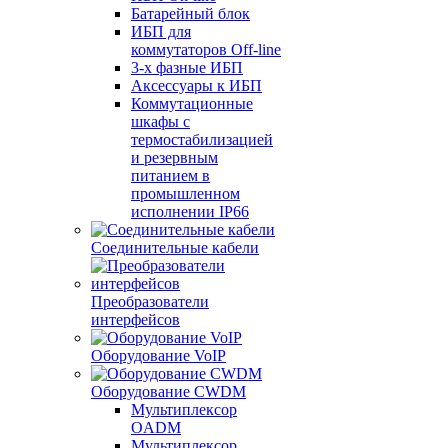
Батарейный блок
ИБП для
коммутаторов Off-line
3-х фазные ИБП
Аксессуары к ИБП
Коммутационные
шкафы с
термостабилизацией
и резервным
питанием в
промышленном
исполнении IP66
Соединительные кабели
Преобразователи
интерфейсов
Оборудование VoIP
Оборудование CWDM
Мультиплекcор
OADM
Мультиплексор