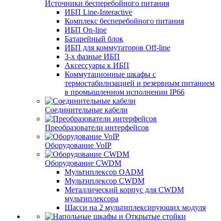
Источники бесперебойного питания
ИБП Line-Interactive
Комплекс бесперебойного питания
ИБП On-line
Батарейный блок
ИБП для коммутаторов Off-line
3-х фазные ИБП
Аксессуары к ИБП
Коммутационные шкафы с
термостабилизацией и резервным питанием
в промышленном исполнении IP66
Соединительные кабели
Преобразователи интерфейсов
Оборудование VoIP
Оборудование CWDM
Мультиплекcор OADM
Мультиплексор CWDM
Металлический корпус для CWDM
мультиплексора
Шасси на 2 мультиплексирующих модуля