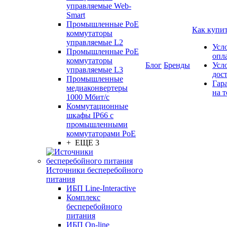
управляемые Web-
Smart
Промышленные PoE
Как купи
коммутаторы
управляемые L2
Усл
Промышленные PoE
опл
коммутаторы
Блог
Бренды
Усл
управляемые L3
дос
Промышленные
Гар
медиаконвертеры
на т
1000 Мбит/с
Коммутационные
шкафы IP66 c
промышленными
коммутаторами PoE
+ ЕЩЕ 3
Источники бесперебойного
питания
ИБП Line-Interactive
Комплекс
бесперебойного
питания
ИБП On-line