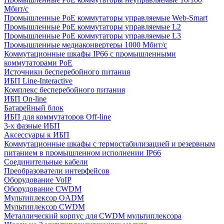
Мбит/с
Промышленные PoE коммутаторы управляемые Web-Smart
Промышленные PoE коммутаторы управляемые L2
Промышленные PoE коммутаторы управляемые L3
Промышленные медиаконвертеры 1000 Мбит/с
Коммутационные шкафы IP66 c промышленными
коммутаторами PoE
Источники бесперебойного питания
ИБП Line-Interactive
Комплекс бесперебойного питания
ИБП On-line
Батарейный блок
ИБП для коммутаторов Off-line
3-х фазные ИБП
Аксессуары к ИБП
Коммутационные шкафы с термостабилизацией и резервным
питанием в промышленном исполнении IP66
Соединительные кабели
Преобразователи интерфейсов
Оборудование VoIP
Оборудование CWDM
Мультиплекcор OADM
Мультиплексор CWDM
Металлический корпус для CWDM мультиплексора