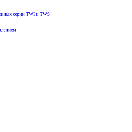
тенных серии TWI и TWS
влением