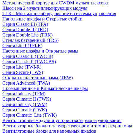
Металлический корпус для CWDM мультиплексора
Шасси на 2 мультиплексирующих модуля
TLK - Монтажное оборудование и системы управления
Напольные шкафы и Открытые стойки
Серия Classic III (TFA)
Серия Double II (TRD)
Серия Double Lite (TRK)
Стеллаж батарейный (TRS)
Серия Lite II(TFI-R)
Настенные шкафы и Открытые рамы
Серия Classic II (TWC-R)
Серия Classic II (TWC-BS)
Серия Lite (TWI-R)
Серия Secure (TWS)
Открытые настенные рамы (TRW)
Серия Advanced (TWA)
Промышленные и Климатические шкафы
Серия Industry (TFM)
Серия Climatic II (TWK)
Серия Industry (TWM)
Серия Climatic (TWK)
Серия Climatic_Lite (TWK)
Вентиляторные модули и устройства терморегулирования
Вентиляторные блоки с терморегулятором и температурным да
Вентиляторные блоки для напольных шкафов