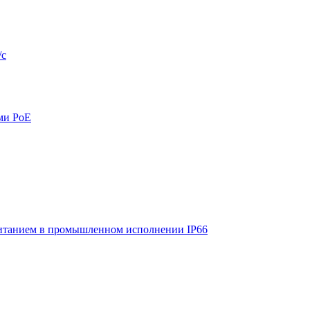
/с
ми PoE
итанием в промышленном исполнении IP66