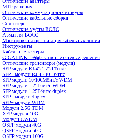
Оптические адаптеры
MTP решения
Оптические коммутационные шнуры
Оптические кабельные сборки
Сплиттеры
Оптические муфты ВОЛС
Арматура ВОЛС
Маркировка и организация кабельных линий
Инструменты
Кабельные тестеры
GIGALINK - Эффективные сетевые решения
Оптические трансиверы (модули)
SFP модули RJ-45 1.25 Гбит/c
SFP+ модули RJ-45 10 Гбит/c
SFP модули 10/100Мбит/с WDM
SFP модули 1,25Гбит/с WDM
SFP модули 1,25Гбит/с duplex
SFP+ модули duplex
SFP+ модули WDM
Модули 2,5G TDM
XFP модули 10G
Модули CWDM
QSFP модули 40G
QSFP модули 56G
QSFP модули 100G