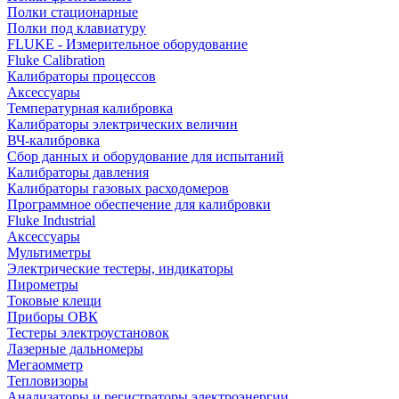
Полки стационарные
Полки под клавиатуру
FLUKE - Измерительное оборудование
Fluke Calibration
Калибраторы процессов
Аксессуары
Температурная калибровка
Калибраторы электрических величин
ВЧ-калибровка
Сбор данных и оборудование для испытаний
Калибраторы давления
Калибраторы газовых расходомеров
Программное обеспечение для калибровки
Fluke Industrial
Аксессуары
Мультиметры
Электрические тестеры, индикаторы
Пирометры
Токовые клещи
Приборы ОВК
Тестеры электроустановок
Лазерные дальномеры
Мегаомметр
Тепловизоры
Анализаторы и регистраторы электроэнергии