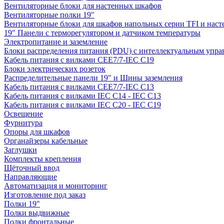
Вентиляторные блоки для настенных шкафов
Вентиляторные полки 19"
Вентиляторные блоки для шкафов напольных серии TFI и нас
19" Панели с терморегулятором и датчиком температуры
Электропитание и заземление
Блоки распределения питания (PDU) с интеллектуальным упра
Кабель питания с вилками CEE7/7-IEC C19
Блоки электрических розеток
Распределительные панели 19" и Шины заземления
Кабель питания с вилками CEE7/7-IEC C13
Кабель питания с вилками IEC C14 - IEC C13
Кабель питания с вилками IEC C20 - IEC C19
Освещение
Фурнитура
Опоры для шкафов
Органайзеры кабельные
Заглушки
Комплекты крепления
Щёточный ввод
Направляющие
Автоматизация и мониторинг
Изготовление под заказ
Полки 19"
Полки выдвижные
Полки фронтальные