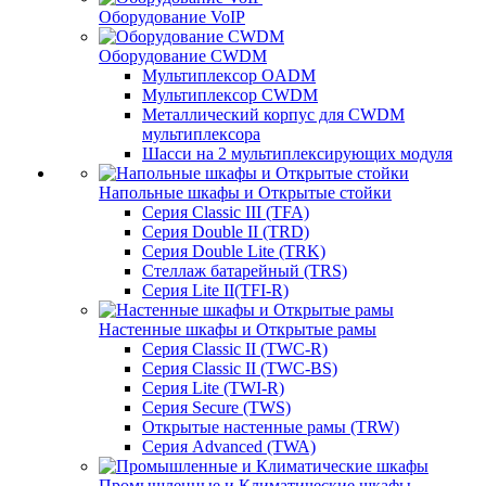
Оборудование VoIP
Оборудование CWDM
Мультиплекcор OADM
Мультиплексор CWDM
Металлический корпус для CWDM
мультиплексора
Шасси на 2 мультиплексирующих модуля
Напольные шкафы и Открытые стойки
Серия Classic III (TFA)
Серия Double II (TRD)
Серия Double Lite (TRK)
Стеллаж батарейный (TRS)
Серия Lite II(TFI-R)
Настенные шкафы и Открытые рамы
Серия Classic II (TWC-R)
Серия Classic II (TWC-BS)
Серия Lite (TWI-R)
Серия Secure (TWS)
Открытые настенные рамы (TRW)
Серия Advanced (TWA)
Промышленные и Климатические шкафы