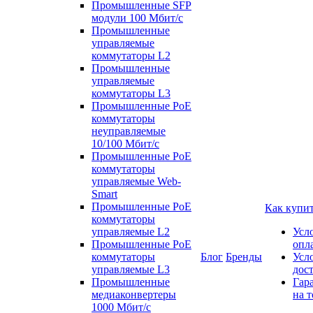
Промышленные SFP
модули 100 Мбит/c
Промышленные
управляемые
коммутаторы L2
Промышленные
управляемые
коммутаторы L3
Промышленные PoE
коммутаторы
неуправляемые
10/100 Мбит/с
Промышленные PoE
коммутаторы
управляемые Web-
Smart
Промышленные PoE
Как купи
коммутаторы
управляемые L2
Усл
Промышленные PoE
опл
коммутаторы
Блог
Бренды
Усл
управляемые L3
дос
Промышленные
Гар
медиаконвертеры
на т
1000 Мбит/с