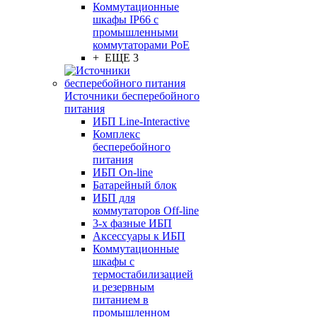
Коммутационные
шкафы IP66 c
промышленными
коммутаторами PoE
+ ЕЩЕ 3
Источники бесперебойного
питания
ИБП Line-Interactive
Комплекс
бесперебойного
питания
ИБП On-line
Батарейный блок
ИБП для
коммутаторов Off-line
3-х фазные ИБП
Аксессуары к ИБП
Коммутационные
шкафы с
термостабилизацией
и резервным
питанием в
промышленном