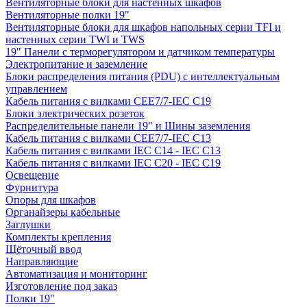
Вентиляторные блоки для настенных шкафов
Вентиляторные полки 19"
Вентиляторные блоки для шкафов напольных серии TFI и
настенных серии TWI и TWS
19" Панели с терморегулятором и датчиком температуры
Электропитание и заземление
Блоки распределения питания (PDU) с интеллектуальным
управлением
Кабель питания с вилками CEE7/7-IEC C19
Блоки электрических розеток
Распределительные панели 19" и Шины заземления
Кабель питания с вилками CEE7/7-IEC C13
Кабель питания с вилками IEC C14 - IEC C13
Кабель питания с вилками IEC C20 - IEC C19
Освещение
Фурнитура
Опоры для шкафов
Органайзеры кабельные
Заглушки
Комплекты крепления
Щёточный ввод
Направляющие
Автоматизация и мониторинг
Изготовление под заказ
Полки 19"