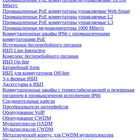
Мбит/с
Промышленные PoE коммутаторы управляемые Web-Smart
Промышленные PoE коммутаторы управляемые L2
Промышленные PoE коммутаторы управляемые L3
Промышленные медиаконвертеры 1000 Мбит/с
Коммутационные шкафы IP66 c промышленными
коммутаторами PoE
Источники бесперебойного питания
ИБП Line-Interactive
Комплекс бесперебойного питания
ИБП On-line
Батарейный блок
ИБП для коммутаторов Off-line
3-х фазные ИБП
Аксессуары к ИБП
Коммутационные шкафы с термостабилизацией и резервным
питанием в промышленном исполнении IP66
Соединительные кабели
Преобразователи интерфейсов
Оборудование VoIP
Оборудование CWDM
Мультиплекcор OADM
Мультиплексор CWDM
Металлический корпус для CWDM мультиплексора