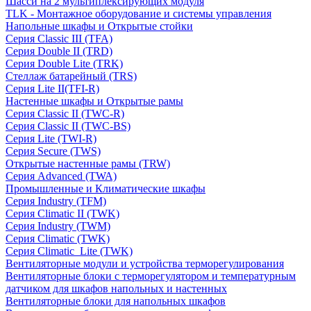
Шасси на 2 мультиплексирующих модуля
TLK - Монтажное оборудование и системы управления
Напольные шкафы и Открытые стойки
Серия Classic III (TFA)
Серия Double II (TRD)
Серия Double Lite (TRK)
Стеллаж батарейный (TRS)
Серия Lite II(TFI-R)
Настенные шкафы и Открытые рамы
Серия Classic II (TWC-R)
Серия Classic II (TWC-BS)
Серия Lite (TWI-R)
Серия Secure (TWS)
Открытые настенные рамы (TRW)
Серия Advanced (TWA)
Промышленные и Климатические шкафы
Серия Industry (TFM)
Серия Climatic II (TWK)
Серия Industry (TWM)
Серия Climatic (TWK)
Серия Climatic_Lite (TWK)
Вентиляторные модули и устройства терморегулирования
Вентиляторные блоки с терморегулятором и температурным
датчиком для шкафов напольных и настенных
Вентиляторные блоки для напольных шкафов