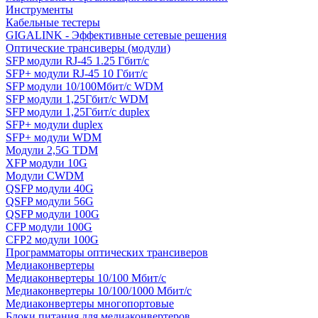
Инструменты
Кабельные тестеры
GIGALINK - Эффективные сетевые решения
Оптические трансиверы (модули)
SFP модули RJ-45 1.25 Гбит/c
SFP+ модули RJ-45 10 Гбит/c
SFP модули 10/100Мбит/с WDM
SFP модули 1,25Гбит/с WDM
SFP модули 1,25Гбит/с duplex
SFP+ модули duplex
SFP+ модули WDM
Модули 2,5G TDM
XFP модули 10G
Модули CWDM
QSFP модули 40G
QSFP модули 56G
QSFP модули 100G
CFP модули 100G
CFP2 модули 100G
Программаторы оптических трансиверов
Медиаконвертеры
Медиаконвертеры 10/100 Мбит/с
Медиаконвертеры 10/100/1000 Мбит/c
Медиаконвертеры многопортовые
Блоки питания для медиаконвертеров