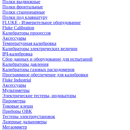
Полки выдвижные
Полки фронтальные
Полки стационарные
Полки под клавиатуру
FLUKE - Измерительное оборудование
Fluke Calibration
Калибраторы процессов
Аксессуары
Температурная калибровка
Калибраторы электрических величин
ВЧ-калибровка
Сбор данных и оборудование для испытаний
Калибраторы давления
Калибраторы газовых расходомеров
Программное обеспечение для калибровки
Fluke Industrial
Аксессуары
Мультиметры
Электрические тестеры, индикаторы
Пирометры
Токовые клещи
Приборы ОВК
Тестеры электроустановок
Лазерные дальномеры
Мегаомметр