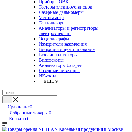
Приборы ОВК
Тестеры электроустановок
Лазерные дальномеры
Мегаомметр
Тепловизоры
Анализаторы и регистраторы
электроэнергии
Осциллографы
Измерители заземления
Вибрация и центрирование
Газосигнализаторы
Видеоскопы
Анализаторы батарей
Лазерные нивелиры
ИК-окна
+ ЕЩЕ 9
Сравнение
0
Избранные товары
0
Корзина
0