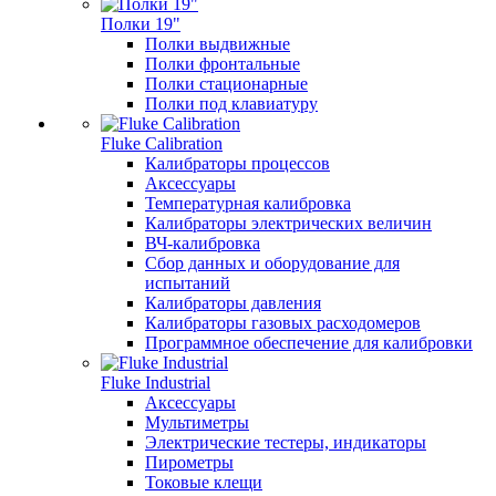
Полки 19"
Полки выдвижные
Полки фронтальные
Полки стационарные
Полки под клавиатуру
Fluke Calibration
Калибраторы процессов
Аксессуары
Температурная калибровка
Калибраторы электрических величин
ВЧ-калибровка
Сбор данных и оборудование для
испытаний
Калибраторы давления
Калибраторы газовых расходомеров
Программное обеспечение для калибровки
Fluke Industrial
Аксессуары
Мультиметры
Электрические тестеры, индикаторы
Пирометры
Токовые клещи