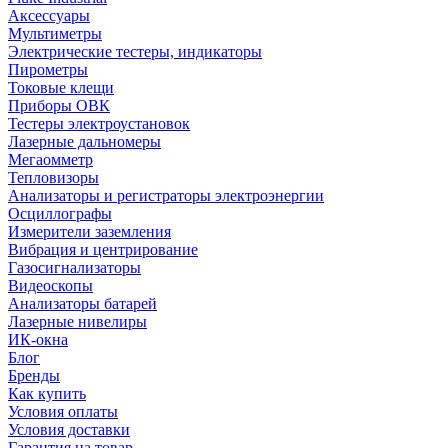
Аксессуары
Мультиметры
Электрические тестеры, индикаторы
Пирометры
Токовые клещи
Приборы ОВК
Тестеры электроустановок
Лазерные дальномеры
Мегаомметр
Тепловизоры
Анализаторы и регистраторы электроэнергии
Осциллографы
Измерители заземления
Вибрация и центрирование
Газосигнализаторы
Видеоскопы
Анализаторы батарей
Лазерные нивелиры
ИК-окна
Блог
Бренды
Как купить
Условия оплаты
Условия доставки
Гарантия на товар