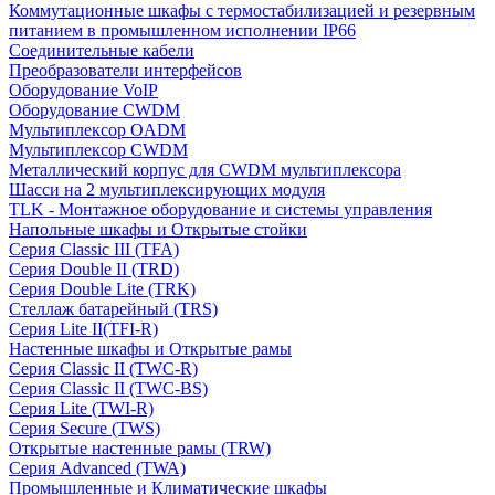
Коммутационные шкафы с термостабилизацией и резервным
питанием в промышленном исполнении IP66
Соединительные кабели
Преобразователи интерфейсов
Оборудование VoIP
Оборудование CWDM
Мультиплекcор OADM
Мультиплексор CWDM
Металлический корпус для CWDM мультиплексора
Шасси на 2 мультиплексирующих модуля
TLK - Монтажное оборудование и системы управления
Напольные шкафы и Открытые стойки
Серия Classic III (TFA)
Серия Double II (TRD)
Серия Double Lite (TRK)
Стеллаж батарейный (TRS)
Серия Lite II(TFI-R)
Настенные шкафы и Открытые рамы
Серия Classic II (TWC-R)
Серия Classic II (TWC-BS)
Серия Lite (TWI-R)
Серия Secure (TWS)
Открытые настенные рамы (TRW)
Серия Advanced (TWA)
Промышленные и Климатические шкафы