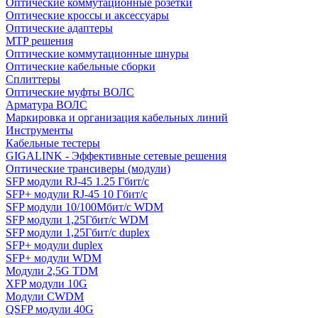
Оптические коммутационные розетки
Оптические кроссы и аксессуары
Оптические адаптеры
MTP решения
Оптические коммутационные шнуры
Оптические кабельные сборки
Сплиттеры
Оптические муфты ВОЛС
Арматура ВОЛС
Маркировка и организация кабельных линий
Инструменты
Кабельные тестеры
GIGALINK - Эффективные сетевые решения
Оптические трансиверы (модули)
SFP модули RJ-45 1.25 Гбит/c
SFP+ модули RJ-45 10 Гбит/c
SFP модули 10/100Мбит/с WDM
SFP модули 1,25Гбит/с WDM
SFP модули 1,25Гбит/с duplex
SFP+ модули duplex
SFP+ модули WDM
Модули 2,5G TDM
XFP модули 10G
Модули CWDM
QSFP модули 40G