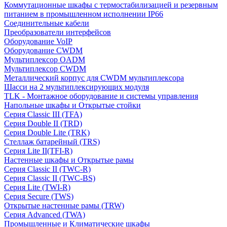
Коммутационные шкафы с термостабилизацией и резервным
питанием в промышленном исполнении IP66
Соединительные кабели
Преобразователи интерфейсов
Оборудование VoIP
Оборудование CWDM
Мультиплекcор OADM
Мультиплексор CWDM
Металлический корпус для CWDM мультиплексора
Шасси на 2 мультиплексирующих модуля
TLK - Монтажное оборудование и системы управления
Напольные шкафы и Открытые стойки
Серия Classic III (TFA)
Серия Double II (TRD)
Серия Double Lite (TRK)
Стеллаж батарейный (TRS)
Серия Lite II(TFI-R)
Настенные шкафы и Открытые рамы
Серия Classic II (TWC-R)
Серия Classic II (TWC-BS)
Серия Lite (TWI-R)
Серия Secure (TWS)
Открытые настенные рамы (TRW)
Серия Advanced (TWA)
Промышленные и Климатические шкафы