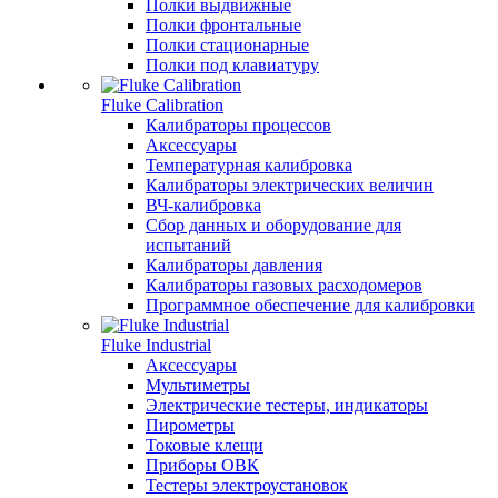
Полки выдвижные
Полки фронтальные
Полки стационарные
Полки под клавиатуру
Fluke Calibration
Калибраторы процессов
Аксессуары
Температурная калибровка
Калибраторы электрических величин
ВЧ-калибровка
Сбор данных и оборудование для
испытаний
Калибраторы давления
Калибраторы газовых расходомеров
Программное обеспечение для калибровки
Fluke Industrial
Аксессуары
Мультиметры
Электрические тестеры, индикаторы
Пирометры
Токовые клещи
Приборы ОВК
Тестеры электроустановок