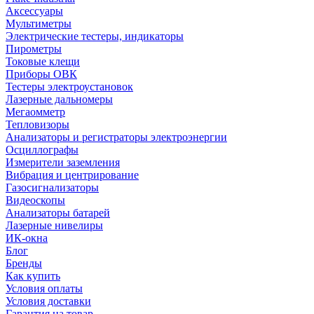
Аксессуары
Мультиметры
Электрические тестеры, индикаторы
Пирометры
Токовые клещи
Приборы ОВК
Тестеры электроустановок
Лазерные дальномеры
Мегаомметр
Тепловизоры
Анализаторы и регистраторы электроэнергии
Осциллографы
Измерители заземления
Вибрация и центрирование
Газосигнализаторы
Видеоскопы
Анализаторы батарей
Лазерные нивелиры
ИК-окна
Блог
Бренды
Как купить
Условия оплаты
Условия доставки
Гарантия на товар