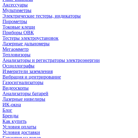
Аксессуары
Мультиметры
Электрические тестеры, индикаторы
Пирометры
Токовые клещи
Приборы ОВК
Тестеры электроустановок
Лазерные дальномеры
Мегаомметр
Тепловизоры
Анализаторы и регистраторы электроэнергии
Осциллографы
Измерители заземления
Вибрация и центрирование
Газосигнализаторы
Видеоскопы
Анализаторы батарей
Лазерные нивелиры
ИК-окна
Блог
Бренды
Как купить
Условия оплаты
Условия доставки
Гарантия на товар