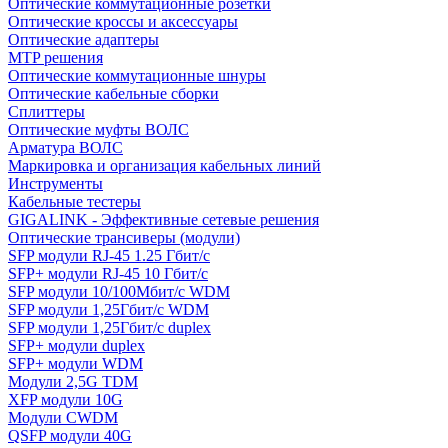
Оптические коммутационные розетки
Оптические кроссы и аксессуары
Оптические адаптеры
MTP решения
Оптические коммутационные шнуры
Оптические кабельные сборки
Сплиттеры
Оптические муфты ВОЛС
Арматура ВОЛС
Маркировка и организация кабельных линий
Инструменты
Кабельные тестеры
GIGALINK - Эффективные сетевые решения
Оптические трансиверы (модули)
SFP модули RJ-45 1.25 Гбит/c
SFP+ модули RJ-45 10 Гбит/c
SFP модули 10/100Мбит/с WDM
SFP модули 1,25Гбит/с WDM
SFP модули 1,25Гбит/с duplex
SFP+ модули duplex
SFP+ модули WDM
Модули 2,5G TDM
XFP модули 10G
Модули CWDM
QSFP модули 40G