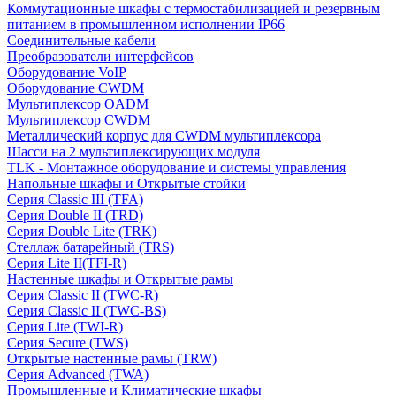
Коммутационные шкафы с термостабилизацией и резервным
питанием в промышленном исполнении IP66
Соединительные кабели
Преобразователи интерфейсов
Оборудование VoIP
Оборудование CWDM
Мультиплекcор OADM
Мультиплексор CWDM
Металлический корпус для CWDM мультиплексора
Шасси на 2 мультиплексирующих модуля
TLK - Монтажное оборудование и системы управления
Напольные шкафы и Открытые стойки
Серия Classic III (TFA)
Серия Double II (TRD)
Серия Double Lite (TRK)
Стеллаж батарейный (TRS)
Серия Lite II(TFI-R)
Настенные шкафы и Открытые рамы
Серия Classic II (TWC-R)
Серия Classic II (TWC-BS)
Серия Lite (TWI-R)
Серия Secure (TWS)
Открытые настенные рамы (TRW)
Серия Advanced (TWA)
Промышленные и Климатические шкафы