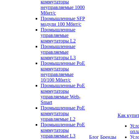
коммутаторы
неуправляемые 1000
Мбит/с
Промышленные SFP
модули 100 Мбит/c
Промышленные
управляемые
коммутаторы L2
Промышленные
управляемые
коммутаторы L3
Промышленные PoE
коммутаторы
неуправляемые
10/100 Мбит/с
Промышленные PoE
коммутаторы
управляемые Web-
Smart
Промышленные PoE
коммутаторы
Как купи
управляемые L2
Промышленные PoE
Усл
коммутаторы
опл
управляемые L3
Блог
Бренды
Усл