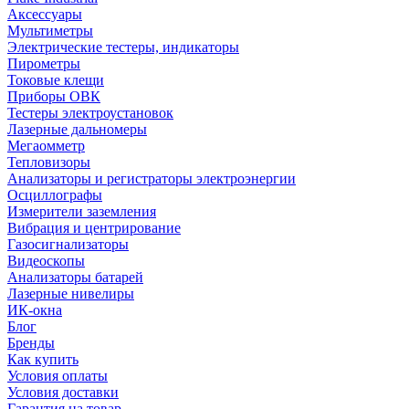
Аксессуары
Мультиметры
Электрические тестеры, индикаторы
Пирометры
Токовые клещи
Приборы ОВК
Тестеры электроустановок
Лазерные дальномеры
Мегаомметр
Тепловизоры
Анализаторы и регистраторы электроэнергии
Осциллографы
Измерители заземления
Вибрация и центрирование
Газосигнализаторы
Видеоскопы
Анализаторы батарей
Лазерные нивелиры
ИК-окна
Блог
Бренды
Как купить
Условия оплаты
Условия доставки
Гарантия на товар