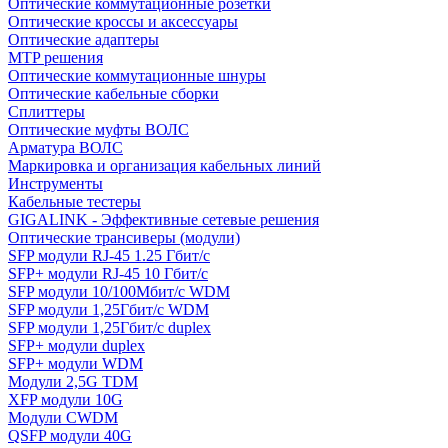
Оптические коммутационные розетки
Оптические кроссы и аксессуары
Оптические адаптеры
MTP решения
Оптические коммутационные шнуры
Оптические кабельные сборки
Сплиттеры
Оптические муфты ВОЛС
Арматура ВОЛС
Маркировка и организация кабельных линий
Инструменты
Кабельные тестеры
GIGALINK - Эффективные сетевые решения
Оптические трансиверы (модули)
SFP модули RJ-45 1.25 Гбит/c
SFP+ модули RJ-45 10 Гбит/c
SFP модули 10/100Мбит/с WDM
SFP модули 1,25Гбит/с WDM
SFP модули 1,25Гбит/с duplex
SFP+ модули duplex
SFP+ модули WDM
Модули 2,5G TDM
XFP модули 10G
Модули CWDM
QSFP модули 40G