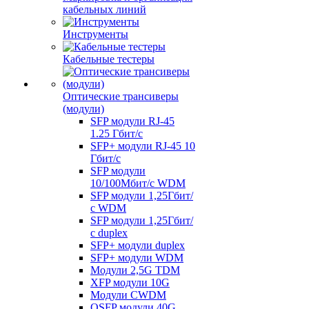
кабельных линий
Инструменты
Кабельные тестеры
Оптические трансиверы
(модули)
SFP модули RJ-45
1.25 Гбит/c
SFP+ модули RJ-45 10
Гбит/c
SFP модули
10/100Мбит/с WDM
SFP модули 1,25Гбит/
с WDM
SFP модули 1,25Гбит/
с duplex
SFP+ модули duplex
SFP+ модули WDM
Модули 2,5G TDM
XFP модули 10G
Модули CWDM
QSFP модули 40G