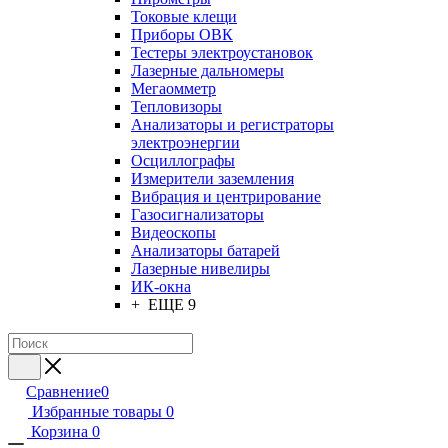
Токовые клещи
Приборы ОВК
Тестеры электроустановок
Лазерные дальномеры
Мегаомметр
Тепловизоры
Анализаторы и регистраторы
электроэнергии
Осциллографы
Измерители заземления
Вибрация и центрирование
Газосигнализаторы
Видеоскопы
Анализаторы батарей
Лазерные нивелиры
ИК-окна
+ ЕЩЕ 9
Сравнение
0
Избранные товары
0
Корзина
0