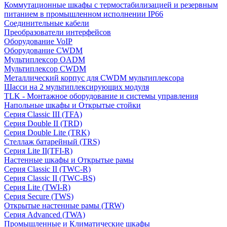
Коммутационные шкафы с термостабилизацией и резервным
питанием в промышленном исполнении IP66
Соединительные кабели
Преобразователи интерфейсов
Оборудование VoIP
Оборудование CWDM
Мультиплекcор OADM
Мультиплексор CWDM
Металлический корпус для CWDM мультиплексора
Шасси на 2 мультиплексирующих модуля
TLK - Монтажное оборудование и системы управления
Напольные шкафы и Открытые стойки
Серия Classic III (TFA)
Серия Double II (TRD)
Серия Double Lite (TRK)
Стеллаж батарейный (TRS)
Серия Lite II(TFI-R)
Настенные шкафы и Открытые рамы
Серия Classic II (TWC-R)
Серия Classic II (TWC-BS)
Серия Lite (TWI-R)
Серия Secure (TWS)
Открытые настенные рамы (TRW)
Серия Advanced (TWA)
Промышленные и Климатические шкафы