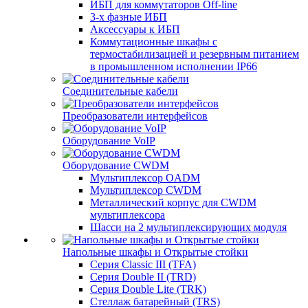
ИБП для коммутаторов Off-line
3-х фазные ИБП
Аксессуары к ИБП
Коммутационные шкафы с
термостабилизацией и резервным питанием
в промышленном исполнении IP66
Соединительные кабели
Преобразователи интерфейсов
Оборудование VoIP
Оборудование CWDM
Мультиплекcор OADM
Мультиплексор CWDM
Металлический корпус для CWDM
мультиплексора
Шасси на 2 мультиплексирующих модуля
Напольные шкафы и Открытые стойки
Серия Classic III (TFA)
Серия Double II (TRD)
Серия Double Lite (TRK)
Стеллаж батарейный (TRS)