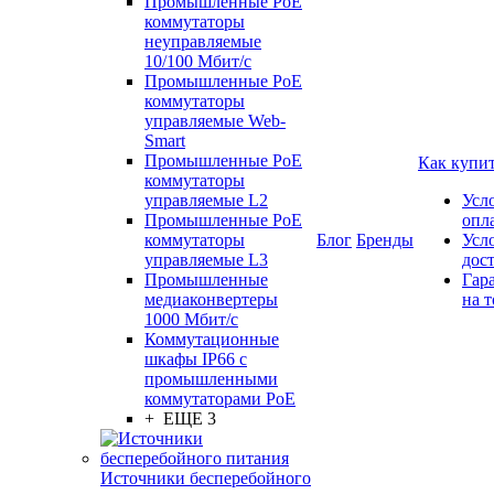
Промышленные PoE
коммутаторы
неуправляемые
10/100 Мбит/с
Промышленные PoE
коммутаторы
управляемые Web-
Smart
Промышленные PoE
Как купи
коммутаторы
управляемые L2
Усл
Промышленные PoE
опл
коммутаторы
Блог
Бренды
Усл
управляемые L3
дос
Промышленные
Гар
медиаконвертеры
на т
1000 Мбит/с
Коммутационные
шкафы IP66 c
промышленными
коммутаторами PoE
+ ЕЩЕ 3
Источники бесперебойного