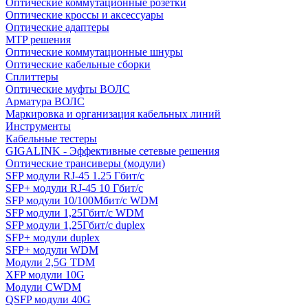
Оптические коммутационные розетки
Оптические кроссы и аксессуары
Оптические адаптеры
MTP решения
Оптические коммутационные шнуры
Оптические кабельные сборки
Сплиттеры
Оптические муфты ВОЛС
Арматура ВОЛС
Маркировка и организация кабельных линий
Инструменты
Кабельные тестеры
GIGALINK - Эффективные сетевые решения
Оптические трансиверы (модули)
SFP модули RJ-45 1.25 Гбит/c
SFP+ модули RJ-45 10 Гбит/c
SFP модули 10/100Мбит/с WDM
SFP модули 1,25Гбит/с WDM
SFP модули 1,25Гбит/с duplex
SFP+ модули duplex
SFP+ модули WDM
Модули 2,5G TDM
XFP модули 10G
Модули CWDM
QSFP модули 40G