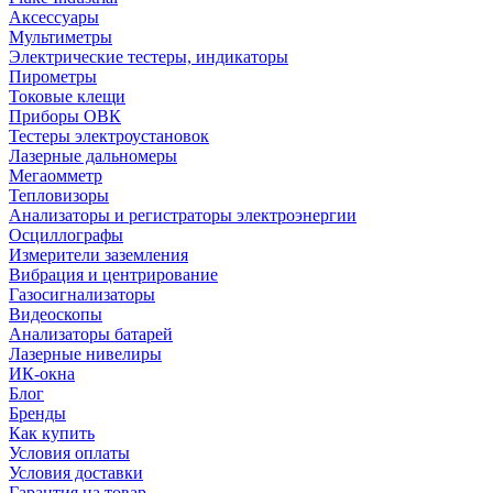
Аксессуары
Мультиметры
Электрические тестеры, индикаторы
Пирометры
Токовые клещи
Приборы ОВК
Тестеры электроустановок
Лазерные дальномеры
Мегаомметр
Тепловизоры
Анализаторы и регистраторы электроэнергии
Осциллографы
Измерители заземления
Вибрация и центрирование
Газосигнализаторы
Видеоскопы
Анализаторы батарей
Лазерные нивелиры
ИК-окна
Блог
Бренды
Как купить
Условия оплаты
Условия доставки
Гарантия на товар