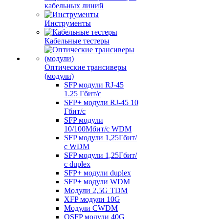
кабельных линий
Инструменты
Кабельные тестеры
Оптические трансиверы
(модули)
SFP модули RJ-45
1.25 Гбит/c
SFP+ модули RJ-45 10
Гбит/c
SFP модули
10/100Мбит/с WDM
SFP модули 1,25Гбит/
с WDM
SFP модули 1,25Гбит/
с duplex
SFP+ модули duplex
SFP+ модули WDM
Модули 2,5G TDM
XFP модули 10G
Модули CWDM
QSFP модули 40G