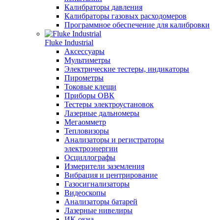
Калибраторы давления
Калибраторы газовых расходомеров
Программное обеспечение для калибровки
Fluke Industrial
Аксессуары
Мультиметры
Электрические тестеры, индикаторы
Пирометры
Токовые клещи
Приборы ОВК
Тестеры электроустановок
Лазерные дальномеры
Мегаомметр
Тепловизоры
Анализаторы и регистраторы
электроэнергии
Осциллографы
Измерители заземления
Вибрация и центрирование
Газосигнализаторы
Видеоскопы
Анализаторы батарей
Лазерные нивелиры
ИК-окна