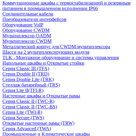
Коммутационные шкафы с термостабилизацией и резервным
питанием в промышленном исполнении IP66
Соединительные кабели
Преобразователи интерфейсов
Оборудование VoIP
Оборудование CWDM
Мультиплекcор OADM
Мультиплексор CWDM
Металлический корпус для CWDM мультиплексора
Шасси на 2 мультиплексирующих модуля
TLK - Монтажное оборудование и системы управления
Напольные шкафы и Открытые стойки
Серия Classic III (TFA)
Серия Double II (TRD)
Серия Double Lite (TRK)
Стеллаж батарейный (TRS)
Серия Lite II(TFI-R)
Настенные шкафы и Открытые рамы
Серия Classic II (TWC-R)
Серия Classic II (TWC-BS)
Серия Lite (TWI-R)
Серия Secure (TWS)
Открытые настенные рамы (TRW)
Серия Advanced (TWA)
Промышленные и Климатические шкафы