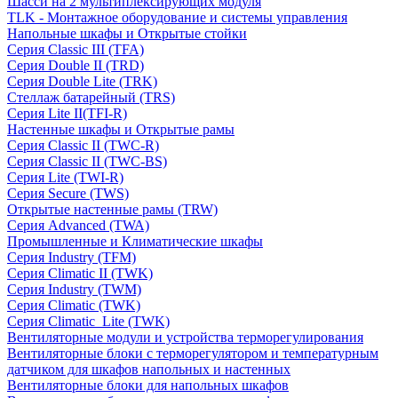
Шасси на 2 мультиплексирующих модуля
TLK - Монтажное оборудование и системы управления
Напольные шкафы и Открытые стойки
Серия Classic III (TFA)
Серия Double II (TRD)
Серия Double Lite (TRK)
Стеллаж батарейный (TRS)
Серия Lite II(TFI-R)
Настенные шкафы и Открытые рамы
Серия Classic II (TWC-R)
Серия Classic II (TWC-BS)
Серия Lite (TWI-R)
Серия Secure (TWS)
Открытые настенные рамы (TRW)
Серия Advanced (TWA)
Промышленные и Климатические шкафы
Серия Industry (TFM)
Серия Climatic II (TWK)
Серия Industry (TWM)
Серия Climatic (TWK)
Серия Climatic_Lite (TWK)
Вентиляторные модули и устройства терморегулирования
Вентиляторные блоки с терморегулятором и температурным
датчиком для шкафов напольных и настенных
Вентиляторные блоки для напольных шкафов