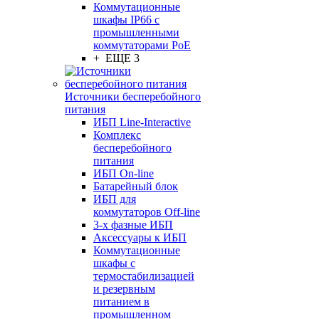
Коммутационные
шкафы IP66 c
промышленными
коммутаторами PoE
+ ЕЩЕ 3
Источники бесперебойного
питания
ИБП Line-Interactive
Комплекс
бесперебойного
питания
ИБП On-line
Батарейный блок
ИБП для
коммутаторов Off-line
3-х фазные ИБП
Аксессуары к ИБП
Коммутационные
шкафы с
термостабилизацией
и резервным
питанием в
промышленном