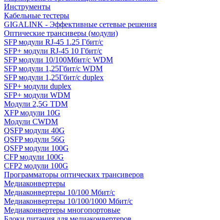
Инструменты
Кабельные тестеры
GIGALINK - Эффективные сетевые решения
Оптические трансиверы (модули)
SFP модули RJ-45 1.25 Гбит/c
SFP+ модули RJ-45 10 Гбит/c
SFP модули 10/100Мбит/с WDM
SFP модули 1,25Гбит/с WDM
SFP модули 1,25Гбит/с duplex
SFP+ модули duplex
SFP+ модули WDM
Модули 2,5G TDM
XFP модули 10G
Модули CWDM
QSFP модули 40G
QSFP модули 56G
QSFP модули 100G
CFP модули 100G
CFP2 модули 100G
Программаторы оптических трансиверов
Медиаконвертеры
Медиаконвертеры 10/100 Мбит/с
Медиаконвертеры 10/100/1000 Мбит/c
Медиаконвертеры многопортовые
Блоки питания для медиаконвертеров