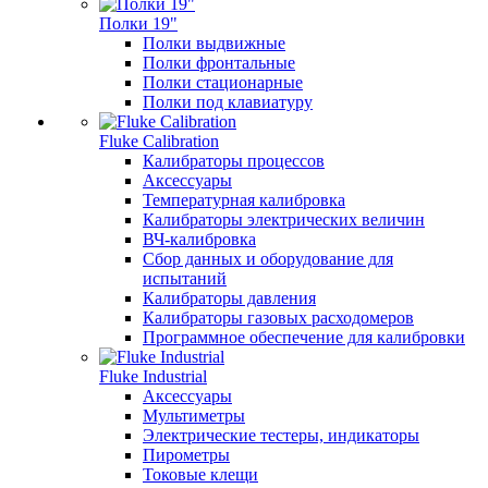
Полки 19"
Полки выдвижные
Полки фронтальные
Полки стационарные
Полки под клавиатуру
Fluke Calibration
Калибраторы процессов
Аксессуары
Температурная калибровка
Калибраторы электрических величин
ВЧ-калибровка
Сбор данных и оборудование для
испытаний
Калибраторы давления
Калибраторы газовых расходомеров
Программное обеспечение для калибровки
Fluke Industrial
Аксессуары
Мультиметры
Электрические тестеры, индикаторы
Пирометры
Токовые клещи