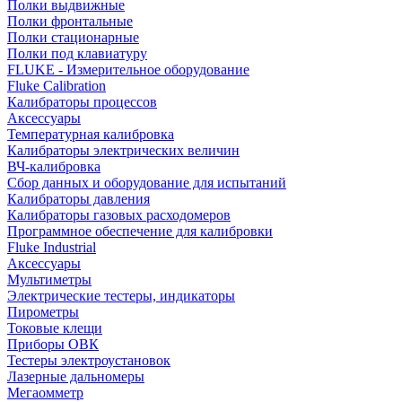
Полки выдвижные
Полки фронтальные
Полки стационарные
Полки под клавиатуру
FLUKE - Измерительное оборудование
Fluke Calibration
Калибраторы процессов
Аксессуары
Температурная калибровка
Калибраторы электрических величин
ВЧ-калибровка
Сбор данных и оборудование для испытаний
Калибраторы давления
Калибраторы газовых расходомеров
Программное обеспечение для калибровки
Fluke Industrial
Аксессуары
Мультиметры
Электрические тестеры, индикаторы
Пирометры
Токовые клещи
Приборы ОВК
Тестеры электроустановок
Лазерные дальномеры
Мегаомметр