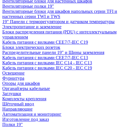
Вентиляторные блоки для настенных шкафов
Вентиляторные полки 19"
Вентиляторные блоки для шкафов напольных серии TFI и
настенных серии TWI и TWS
19" Панели с терморегулятором и датчиком температуры
Электропитание и заземление
Блоки распределения питания (PDU) с интеллектуальным
управлением
Кабель питания с вилками CEE7/7-IEC C19
Блоки электрических розеток
Распределительные панели 19" и Шины заземления
Кабель питания с вилками CEE7/7-IEC C13
Кабель питания с вилками IEC C14 - IEC C13
Кабель питания с вилками IEC C20 - IEC C19
Освещение
Фурнитура
Опоры для шкафов
Органайзеры кабельные
Заглушки
Комплекты крепления
Щёточный ввод
Направляющие
Автоматизация и мониторинг
Изготовление под заказ
Полки 19"