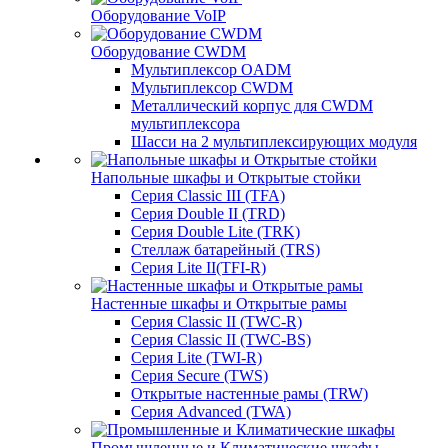
Оборудование VoIP
Оборудование CWDM
Мультиплекcор OADM
Мультиплексор CWDM
Металлический корпус для CWDM
мультиплексора
Шасси на 2 мультиплексирующих модуля
Напольные шкафы и Открытые стойки
Серия Classic III (TFA)
Серия Double II (TRD)
Серия Double Lite (TRK)
Стеллаж батарейный (TRS)
Серия Lite II(TFI-R)
Настенные шкафы и Открытые рамы
Серия Classic II (TWC-R)
Серия Classic II (TWC-BS)
Серия Lite (TWI-R)
Серия Secure (TWS)
Открытые настенные рамы (TRW)
Серия Advanced (TWA)
Промышленные и Климатические шкафы