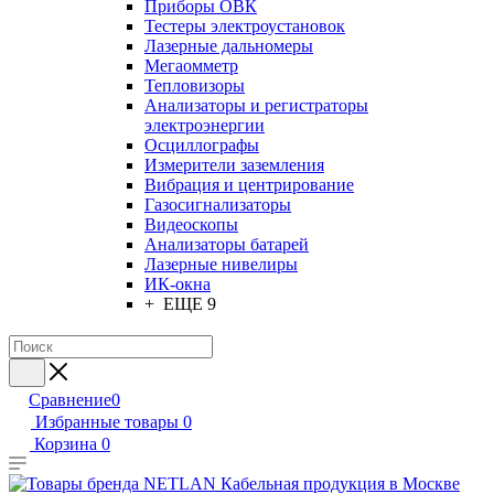
Приборы ОВК
Тестеры электроустановок
Лазерные дальномеры
Мегаомметр
Тепловизоры
Анализаторы и регистраторы
электроэнергии
Осциллографы
Измерители заземления
Вибрация и центрирование
Газосигнализаторы
Видеоскопы
Анализаторы батарей
Лазерные нивелиры
ИК-окна
+ ЕЩЕ 9
Сравнение
0
Избранные товары
0
Корзина
0