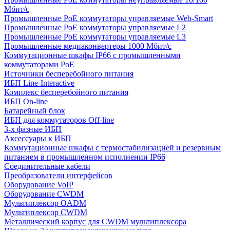
Мбит/с
Промышленные PoE коммутаторы управляемые Web-Smart
Промышленные PoE коммутаторы управляемые L2
Промышленные PoE коммутаторы управляемые L3
Промышленные медиаконвертеры 1000 Мбит/с
Коммутационные шкафы IP66 c промышленными
коммутаторами PoE
Источники бесперебойного питания
ИБП Line-Interactive
Комплекс бесперебойного питания
ИБП On-line
Батарейный блок
ИБП для коммутаторов Off-line
3-х фазные ИБП
Аксессуары к ИБП
Коммутационные шкафы с термостабилизацией и резервным
питанием в промышленном исполнении IP66
Соединительные кабели
Преобразователи интерфейсов
Оборудование VoIP
Оборудование CWDM
Мультиплекcор OADM
Мультиплексор CWDM
Металлический корпус для CWDM мультиплексора