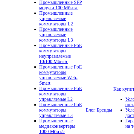
Промышленные SFP
модули 100 Мбит/c
Промышленные
управляемые
коммутаторы L2
Промышленные
управляемые
коммутаторы L3
Промышленные PoE
коммутаторы
неуправляемые
10/100 Мбит/с
Промышленные PoE
коммутаторы
управляемые Web-
Smart
Промышленные PoE
Как купи
коммутаторы
управляемые L2
Усл
Промышленные PoE
опл
коммутаторы
Блог
Бренды
Усл
управляемые L3
дос
Промышленные
Гар
медиаконвертеры
на т
1000 Мбит/с