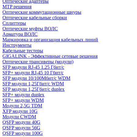
Оптические адаптеры
MTP решения
Оптические коммутационные шнуры
Оптические кабельные сборки
Сплиттеры
Оптические муфты ВОЛС
Арматура ВОЛС
Маркировка и организация кабельных линий
Инструменты
Кабельные тестеры
GIGALINK - Эффективные сетевые решения
Оптические трансиверы (модули)
SFP модули RJ-45 1.25 Гбит/c
SFP+ модули RJ-45 10 Гбит/c
SFP модули 10/100Мбит/с WDM
SFP модули 1,25Гбит/с WDM
SFP модули 1,25Гбит/с duplex
SFP+ модули duplex
SFP+ модули WDM
Модули 2,5G TDM
XFP модули 10G
Модули CWDM
QSFP модули 40G
QSFP модули 56G
QSFP модули 100G