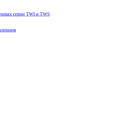
тенных серии TWI и TWS
влением