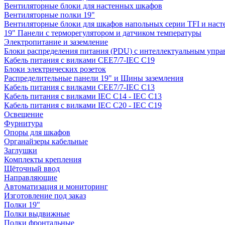
Вентиляторные блоки для настенных шкафов
Вентиляторные полки 19"
Вентиляторные блоки для шкафов напольных серии TFI и нас
19" Панели с терморегулятором и датчиком температуры
Электропитание и заземление
Блоки распределения питания (PDU) с интеллектуальным упра
Кабель питания с вилками CEE7/7-IEC C19
Блоки электрических розеток
Распределительные панели 19" и Шины заземления
Кабель питания с вилками CEE7/7-IEC C13
Кабель питания с вилками IEC C14 - IEC C13
Кабель питания с вилками IEC C20 - IEC C19
Освещение
Фурнитура
Опоры для шкафов
Органайзеры кабельные
Заглушки
Комплекты крепления
Щёточный ввод
Направляющие
Автоматизация и мониторинг
Изготовление под заказ
Полки 19"
Полки выдвижные
Полки фронтальные