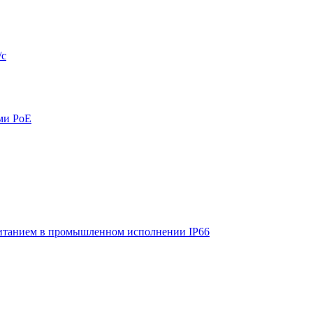
/с
ми PoE
итанием в промышленном исполнении IP66