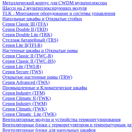
Металлический корпус для CWDM мультиплексора
Шасси на 2 мультиплексирующих модуля
TLK - Монтажное оборудование и системы управления
Напольные шкафы и Открытые стойки
Серия Classic III (TFA)
Серия Double II (TRD)
Серия Double Lite (TRK)
Стеллаж батарейный (TRS)
Серия Lite II(TFI-R)
Настенные шкафы и Открытые рамы
Серия Classic II (TWC-R)
Серия Classic II (TWC-BS)
Серия Lite (TWI-R)
Серия Secure (TWS)
Открытые настенные рамы (TRW)
Серия Advanced (TWA)
Промышленные и Климатические шкафы
Серия Industry (TFM)
Серия Climatic II (TWK)
Серия Industry (TWM)
Серия Climatic (TWK)
Серия Climatic_Lite (TWK)
Вентиляторные модули и устройства терморегулирования
Вентиляторные блоки с терморегулятором и температурным да
Вентиляторные блоки для напольных шкафов