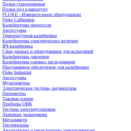
Полки стационарные
Полки под клавиатуру
FLUKE - Измерительное оборудование
Fluke Calibration
Калибраторы процессов
Аксессуары
Температурная калибровка
Калибраторы электрических величин
ВЧ-калибровка
Сбор данных и оборудование для испытаний
Калибраторы давления
Калибраторы газовых расходомеров
Программное обеспечение для калибровки
Fluke Industrial
Аксессуары
Мультиметры
Электрические тестеры, индикаторы
Пирометры
Токовые клещи
Приборы ОВК
Тестеры электроустановок
Лазерные дальномеры
Мегаомметр
Тепловизоры
Анализаторы и регистраторы электроэнергии