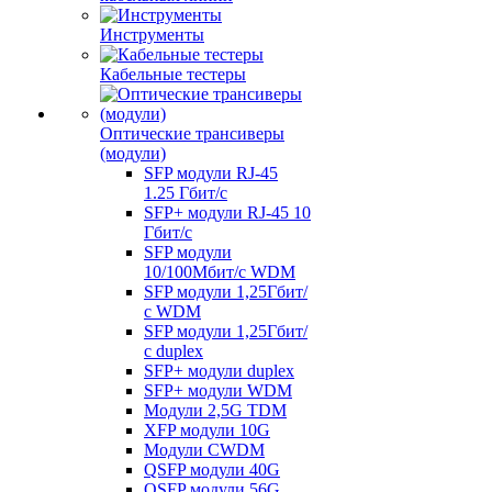
Инструменты
Кабельные тестеры
Оптические трансиверы
(модули)
SFP модули RJ-45
1.25 Гбит/c
SFP+ модули RJ-45 10
Гбит/c
SFP модули
10/100Мбит/с WDM
SFP модули 1,25Гбит/
с WDM
SFP модули 1,25Гбит/
с duplex
SFP+ модули duplex
SFP+ модули WDM
Модули 2,5G TDM
XFP модули 10G
Модули CWDM
QSFP модули 40G
QSFP модули 56G