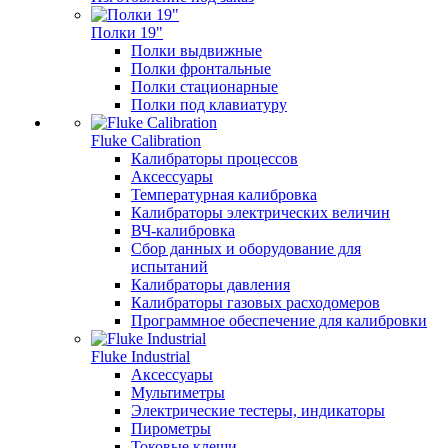
Полки 19"
Полки выдвижные
Полки фронтальные
Полки стационарные
Полки под клавиатуру
Fluke Calibration
Калибраторы процессов
Аксессуары
Температурная калибровка
Калибраторы электрических величин
ВЧ-калибровка
Сбор данных и оборудование для
испытаний
Калибраторы давления
Калибраторы газовых расходомеров
Программное обеспечение для калибровки
Fluke Industrial
Аксессуары
Мультиметры
Электрические тестеры, индикаторы
Пирометры
Токовые клещи