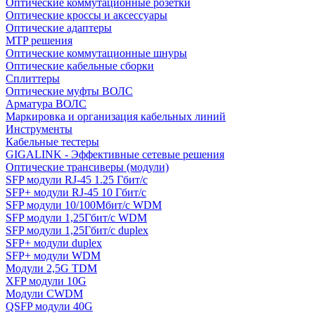
Оптические коммутационные розетки
Оптические кроссы и аксессуары
Оптические адаптеры
MTP решения
Оптические коммутационные шнуры
Оптические кабельные сборки
Сплиттеры
Оптические муфты ВОЛС
Арматура ВОЛС
Маркировка и организация кабельных линий
Инструменты
Кабельные тестеры
GIGALINK - Эффективные сетевые решения
Оптические трансиверы (модули)
SFP модули RJ-45 1.25 Гбит/c
SFP+ модули RJ-45 10 Гбит/c
SFP модули 10/100Мбит/с WDM
SFP модули 1,25Гбит/с WDM
SFP модули 1,25Гбит/с duplex
SFP+ модули duplex
SFP+ модули WDM
Модули 2,5G TDM
XFP модули 10G
Модули CWDM
QSFP модули 40G