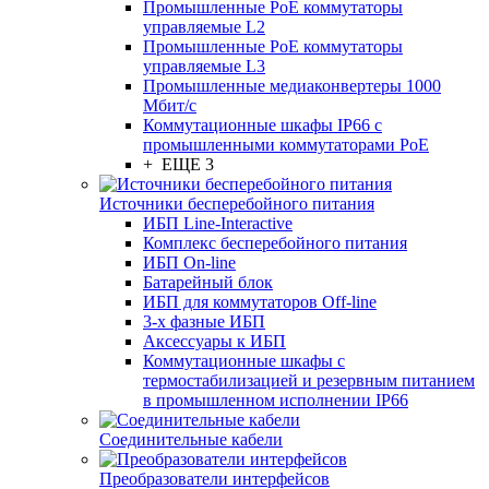
Промышленные PoE коммутаторы
управляемые L2
Промышленные PoE коммутаторы
управляемые L3
Промышленные медиаконвертеры 1000
Мбит/с
Коммутационные шкафы IP66 c
промышленными коммутаторами PoE
+ ЕЩЕ 3
Источники бесперебойного питания
ИБП Line-Interactive
Комплекс бесперебойного питания
ИБП On-line
Батарейный блок
ИБП для коммутаторов Off-line
3-х фазные ИБП
Аксессуары к ИБП
Коммутационные шкафы с
термостабилизацией и резервным питанием
в промышленном исполнении IP66
Соединительные кабели
Преобразователи интерфейсов