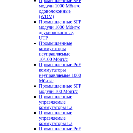
Промышленные SFP
модули 1000 Мбит/c
одоволоконные
(WDM)
Промышленные SFP
модули 1000 Мбит/c
двухволоконные,
UTP
Промышленные
коммутаторы
неуправляемые
10/100 Мбит/с
Промышленные PoE
коммутаторы
неуправляемые 1000
Мбит/с
Промышленные SFP
модули 100 Мбит/c
Промышленные
управляемые
коммутаторы L2
Промышленные
управляемые
коммутаторы L3
Промышленные PoE