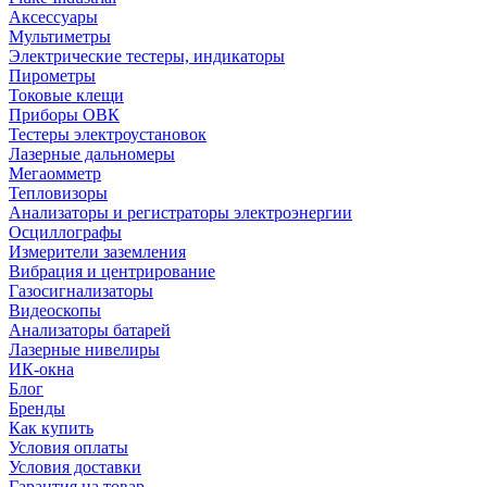
Аксессуары
Мультиметры
Электрические тестеры, индикаторы
Пирометры
Токовые клещи
Приборы ОВК
Тестеры электроустановок
Лазерные дальномеры
Мегаомметр
Тепловизоры
Анализаторы и регистраторы электроэнергии
Осциллографы
Измерители заземления
Вибрация и центрирование
Газосигнализаторы
Видеоскопы
Анализаторы батарей
Лазерные нивелиры
ИК-окна
Блог
Бренды
Как купить
Условия оплаты
Условия доставки
Гарантия на товар