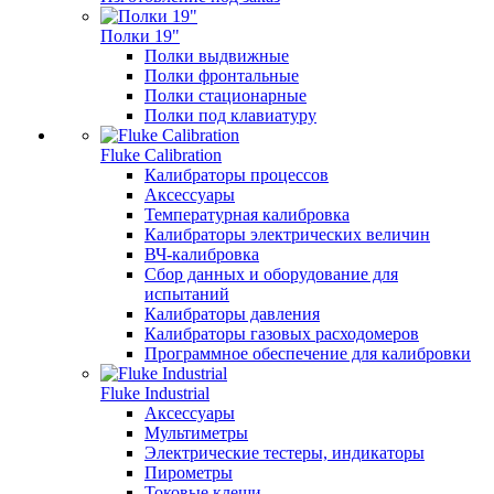
Полки 19"
Полки выдвижные
Полки фронтальные
Полки стационарные
Полки под клавиатуру
Fluke Calibration
Калибраторы процессов
Аксессуары
Температурная калибровка
Калибраторы электрических величин
ВЧ-калибровка
Сбор данных и оборудование для
испытаний
Калибраторы давления
Калибраторы газовых расходомеров
Программное обеспечение для калибровки
Fluke Industrial
Аксессуары
Мультиметры
Электрические тестеры, индикаторы
Пирометры
Токовые клещи