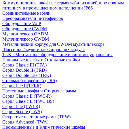
Коммутационные шкафы с термостабилизацией и резервным
питанием в промышленном исполнении IP66
Соединительные кабели
Преобразователи интерфейсов
Оборудование VoIP
Оборудование CWDM
Мультиплекcор OADM
Мультиплексор CWDM
Металлический корпус для CWDM мультиплексора
Шасси на 2 мультиплексирующих модуля
TLK - Монтажное оборудование и системы управления
Напольные шкафы и Открытые стойки
Серия Classic III (TFA)
Серия Double II (TRD)
Серия Double Lite (TRK)
Стеллаж батарейный (TRS)
Серия Lite II(TFI-R)
Настенные шкафы и Открытые рамы
Серия Classic II (TWC-R)
Серия Classic II (TWC-BS)
Серия Lite (TWI-R)
Серия Secure (TWS)
Открытые настенные рамы (TRW)
Серия Advanced (TWA)
Промышленные и Климатические шкафы