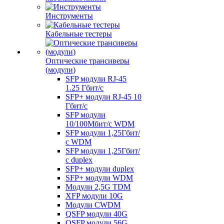
Инструменты
Кабельные тестеры
Оптические трансиверы
(модули)
SFP модули RJ-45
1.25 Гбит/c
SFP+ модули RJ-45 10
Гбит/c
SFP модули
10/100Мбит/с WDM
SFP модули 1,25Гбит/
с WDM
SFP модули 1,25Гбит/
с duplex
SFP+ модули duplex
SFP+ модули WDM
Модули 2,5G TDM
XFP модули 10G
Модули CWDM
QSFP модули 40G
QSFP модули 56G