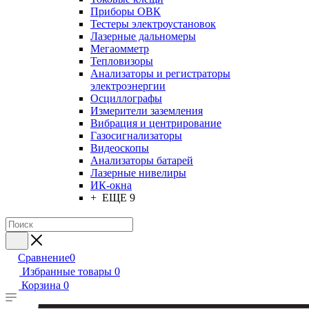
Приборы ОВК
Тестеры электроустановок
Лазерные дальномеры
Мегаомметр
Тепловизоры
Анализаторы и регистраторы
электроэнергии
Осциллографы
Измерители заземления
Вибрация и центрирование
Газосигнализаторы
Видеоскопы
Анализаторы батарей
Лазерные нивелиры
ИК-окна
+ ЕЩЕ 9
Сравнение
0
Избранные товары
0
Корзина
0