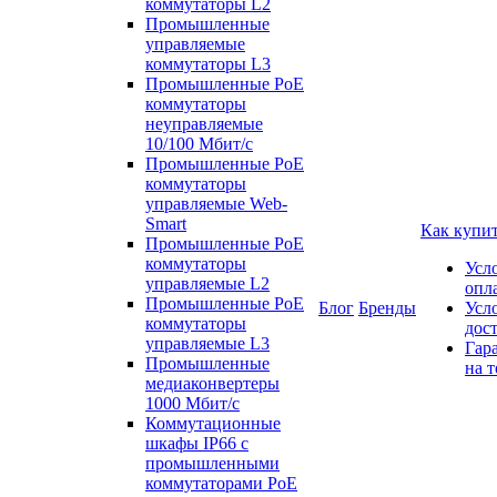
коммутаторы L2
Промышленные
управляемые
коммутаторы L3
Промышленные PoE
коммутаторы
неуправляемые
10/100 Мбит/с
Промышленные PoE
коммутаторы
управляемые Web-
Smart
Как купи
Промышленные PoE
коммутаторы
Усл
управляемые L2
опл
Промышленные PoE
Блог
Бренды
Усл
коммутаторы
дос
управляемые L3
Гар
Промышленные
на т
медиаконвертеры
1000 Мбит/с
Коммутационные
шкафы IP66 c
промышленными
коммутаторами PoE