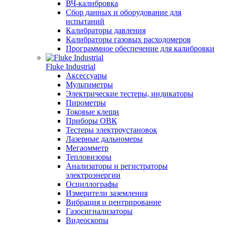
ВЧ-калибровка
Сбор данных и оборудование для
испытаний
Калибраторы давления
Калибраторы газовых расходомеров
Программное обеспечение для калибровки
Fluke Industrial
Аксессуары
Мультиметры
Электрические тестеры, индикаторы
Пирометры
Токовые клещи
Приборы ОВК
Тестеры электроустановок
Лазерные дальномеры
Мегаомметр
Тепловизоры
Анализаторы и регистраторы
электроэнергии
Осциллографы
Измерители заземления
Вибрация и центрирование
Газосигнализаторы
Видеоскопы