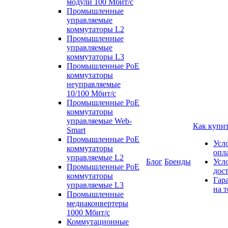
модули 100 Мбит/c
Промышленные
управляемые
коммутаторы L2
Промышленные
управляемые
коммутаторы L3
Промышленные PoE
коммутаторы
неуправляемые
10/100 Мбит/с
Промышленные PoE
коммутаторы
управляемые Web-
Как купи
Smart
Промышленные PoE
Усл
коммутаторы
опл
управляемые L2
Блог
Бренды
Усл
Промышленные PoE
дос
коммутаторы
Гар
управляемые L3
на т
Промышленные
медиаконвертеры
1000 Мбит/с
Коммутационные