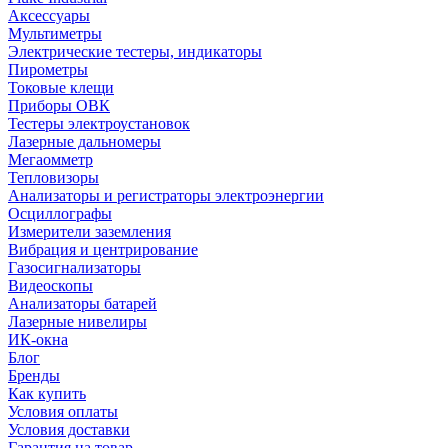
Аксессуары
Мультиметры
Электрические тестеры, индикаторы
Пирометры
Токовые клещи
Приборы ОВК
Тестеры электроустановок
Лазерные дальномеры
Мегаомметр
Тепловизоры
Анализаторы и регистраторы электроэнергии
Осциллографы
Измерители заземления
Вибрация и центрирование
Газосигнализаторы
Видеоскопы
Анализаторы батарей
Лазерные нивелиры
ИК-окна
Блог
Бренды
Как купить
Условия оплаты
Условия доставки
Гарантия на товар