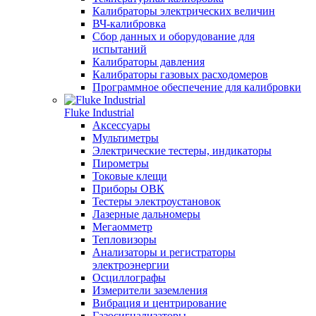
Калибраторы электрических величин
ВЧ-калибровка
Сбор данных и оборудование для
испытаний
Калибраторы давления
Калибраторы газовых расходомеров
Программное обеспечение для калибровки
Fluke Industrial
Аксессуары
Мультиметры
Электрические тестеры, индикаторы
Пирометры
Токовые клещи
Приборы ОВК
Тестеры электроустановок
Лазерные дальномеры
Мегаомметр
Тепловизоры
Анализаторы и регистраторы
электроэнергии
Осциллографы
Измерители заземления
Вибрация и центрирование
Газосигнализаторы