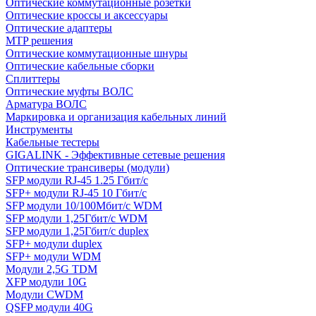
Оптические коммутационные розетки
Оптические кроссы и аксессуары
Оптические адаптеры
MTP решения
Оптические коммутационные шнуры
Оптические кабельные сборки
Сплиттеры
Оптические муфты ВОЛС
Арматура ВОЛС
Маркировка и организация кабельных линий
Инструменты
Кабельные тестеры
GIGALINK - Эффективные сетевые решения
Оптические трансиверы (модули)
SFP модули RJ-45 1.25 Гбит/c
SFP+ модули RJ-45 10 Гбит/c
SFP модули 10/100Мбит/с WDM
SFP модули 1,25Гбит/с WDM
SFP модули 1,25Гбит/с duplex
SFP+ модули duplex
SFP+ модули WDM
Модули 2,5G TDM
XFP модули 10G
Модули CWDM
QSFP модули 40G