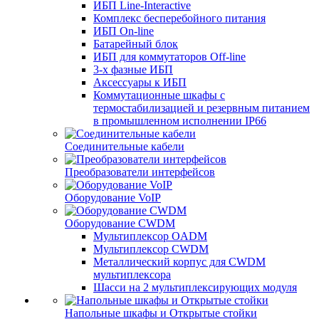
ИБП Line-Interactive
Комплекс бесперебойного питания
ИБП On-line
Батарейный блок
ИБП для коммутаторов Off-line
3-х фазные ИБП
Аксессуары к ИБП
Коммутационные шкафы с
термостабилизацией и резервным питанием
в промышленном исполнении IP66
Соединительные кабели
Преобразователи интерфейсов
Оборудование VoIP
Оборудование CWDM
Мультиплекcор OADM
Мультиплексор CWDM
Металлический корпус для CWDM
мультиплексора
Шасси на 2 мультиплексирующих модуля
Напольные шкафы и Открытые стойки