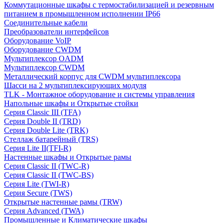
Коммутационные шкафы с термостабилизацией и резервным
питанием в промышленном исполнении IP66
Соединительные кабели
Преобразователи интерфейсов
Оборудование VoIP
Оборудование CWDM
Мультиплекcор OADM
Мультиплексор CWDM
Металлический корпус для CWDM мультиплексора
Шасси на 2 мультиплексирующих модуля
TLK - Монтажное оборудование и системы управления
Напольные шкафы и Открытые стойки
Серия Classic III (TFA)
Серия Double II (TRD)
Серия Double Lite (TRK)
Стеллаж батарейный (TRS)
Серия Lite II(TFI-R)
Настенные шкафы и Открытые рамы
Серия Classic II (TWC-R)
Серия Classic II (TWC-BS)
Серия Lite (TWI-R)
Серия Secure (TWS)
Открытые настенные рамы (TRW)
Серия Advanced (TWA)
Промышленные и Климатические шкафы