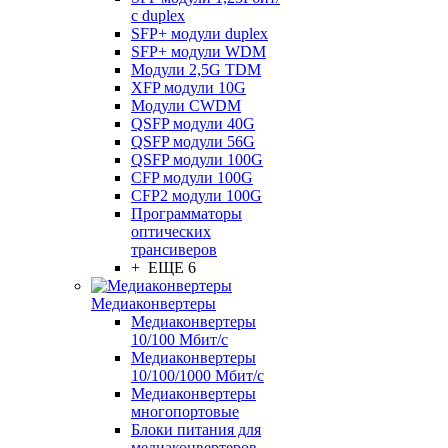
с duplex
SFP+ модули duplex
SFP+ модули WDM
Модули 2,5G TDM
XFP модули 10G
Модули CWDM
QSFP модули 40G
QSFP модули 56G
QSFP модули 100G
CFP модули 100G
CFP2 модули 100G
Программаторы
оптических
трансиверов
+ ЕЩЕ 6
Медиаконвертеры
Медиаконвертеры
10/100 Мбит/с
Медиаконвертеры
10/100/1000 Мбит/c
Медиаконвертеры
многопортовые
Блоки питания для
медиаконвертеров