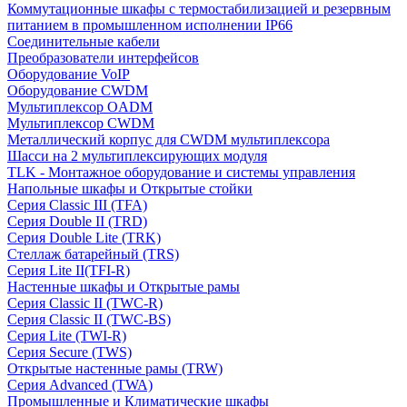
Коммутационные шкафы с термостабилизацией и резервным
питанием в промышленном исполнении IP66
Соединительные кабели
Преобразователи интерфейсов
Оборудование VoIP
Оборудование CWDM
Мультиплекcор OADM
Мультиплексор CWDM
Металлический корпус для CWDM мультиплексора
Шасси на 2 мультиплексирующих модуля
TLK - Монтажное оборудование и системы управления
Напольные шкафы и Открытые стойки
Серия Classic III (TFA)
Серия Double II (TRD)
Серия Double Lite (TRK)
Стеллаж батарейный (TRS)
Серия Lite II(TFI-R)
Настенные шкафы и Открытые рамы
Серия Classic II (TWC-R)
Серия Classic II (TWC-BS)
Серия Lite (TWI-R)
Серия Secure (TWS)
Открытые настенные рамы (TRW)
Серия Advanced (TWA)
Промышленные и Климатические шкафы