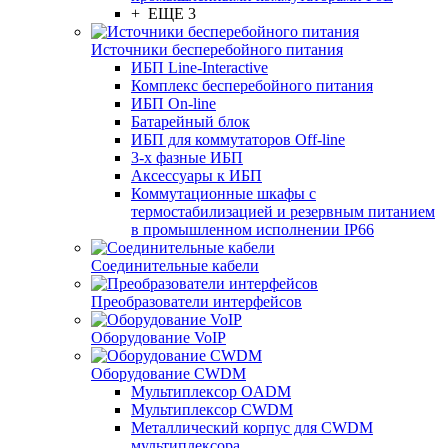
+ ЕЩЕ 3
Источники бесперебойного питания
ИБП Line-Interactive
Комплекс бесперебойного питания
ИБП On-line
Батарейный блок
ИБП для коммутаторов Off-line
3-х фазные ИБП
Аксессуары к ИБП
Коммутационные шкафы с
термостабилизацией и резервным питанием
в промышленном исполнении IP66
Соединительные кабели
Преобразователи интерфейсов
Оборудование VoIP
Оборудование CWDM
Мультиплекcор OADM
Мультиплексор CWDM
Металлический корпус для CWDM
мультиплексора