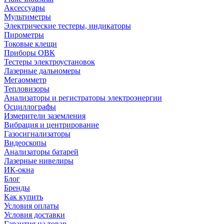
Аксессуары
Мультиметры
Электрические тестеры, индикаторы
Пирометры
Токовые клещи
Приборы ОВК
Тестеры электроустановок
Лазерные дальномеры
Мегаомметр
Тепловизоры
Анализаторы и регистраторы электроэнергии
Осциллографы
Измерители заземления
Вибрация и центрирование
Газосигнализаторы
Видеоскопы
Анализаторы батарей
Лазерные нивелиры
ИК-окна
Блог
Бренды
Как купить
Условия оплаты
Условия доставки
Гарантия на товар