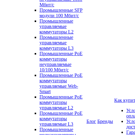
Мбит/с
Промышленные SFP
модули 100 Мбит/c
Промышленные
управляемые
коммутаторы L2
Промышленные
управляемые
коммутаторы L3
Промышленные PoE
коммутаторы
неуправляемые
10/100 Мбит/с
Промышленные PoE
коммутаторы
управляемые Web-
Smart
Промышленные PoE
Как купи
коммутаторы
управляемые L2
Усл
Промышленные PoE
опл
коммутаторы
Блог
Бренды
Усл
управляемые L3
дос
Промышленные
Гар
медиаконвертеры