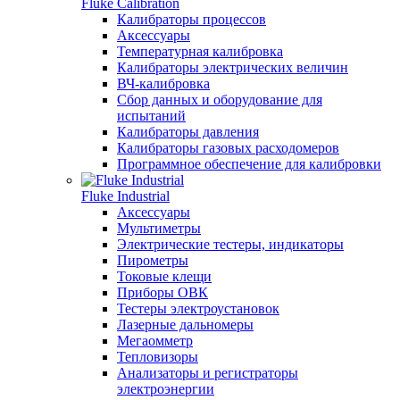
Fluke Calibration
Калибраторы процессов
Аксессуары
Температурная калибровка
Калибраторы электрических величин
ВЧ-калибровка
Сбор данных и оборудование для
испытаний
Калибраторы давления
Калибраторы газовых расходомеров
Программное обеспечение для калибровки
Fluke Industrial
Аксессуары
Мультиметры
Электрические тестеры, индикаторы
Пирометры
Токовые клещи
Приборы ОВК
Тестеры электроустановок
Лазерные дальномеры
Мегаомметр
Тепловизоры
Анализаторы и регистраторы
электроэнергии