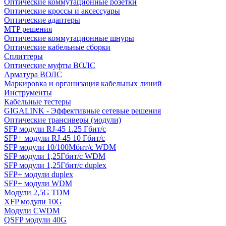
Оптические коммутационные розетки
Оптические кроссы и аксессуары
Оптические адаптеры
MTP решения
Оптические коммутационные шнуры
Оптические кабельные сборки
Сплиттеры
Оптические муфты ВОЛС
Арматура ВОЛС
Маркировка и организация кабельных линий
Инструменты
Кабельные тестеры
GIGALINK - Эффективные сетевые решения
Оптические трансиверы (модули)
SFP модули RJ-45 1.25 Гбит/c
SFP+ модули RJ-45 10 Гбит/c
SFP модули 10/100Мбит/с WDM
SFP модули 1,25Гбит/с WDM
SFP модули 1,25Гбит/с duplex
SFP+ модули duplex
SFP+ модули WDM
Модули 2,5G TDM
XFP модули 10G
Модули CWDM
QSFP модули 40G