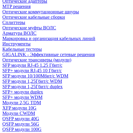
Оптические адаптеры
MTP решения
Оптические коммутационные шнуры
Оптические кабельные сборки
Сплиттеры
Оптические муфты ВОЛС
Арматура ВОЛС
Маркировка и организация кабельных линий
Инструменты
Кабельные тестеры
GIGALINK - Эффективные сетевые решения
Оптические трансиверы (модули)
SFP модули RJ-45 1.25 Гбит/c
SFP+ модули RJ-45 10 Гбит/c
SFP модули 10/100Мбит/с WDM
SFP модули 1,25Гбит/с WDM
SFP модули 1,25Гбит/с duplex
SFP+ модули duplex
SFP+ модули WDM
Модули 2,5G TDM
XFP модули 10G
Модули CWDM
QSFP модули 40G
QSFP модули 56G
QSFP модули 100G