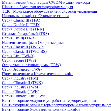
Металлический корпус для CWDM мультиплексора
Шасси на 2 мультиплексирующих модуля
TLK - Монтажное оборудование и системы управления
Напольные шкафы и Открытые стойки
Серия Classic III (TFA)
Серия Double II (TRD)
Серия Double Lite (TRK)
Стеллаж батарейный (TRS)
Серия Lite II(TFI-R)
Настенные шкафы и Открытые рамы
Серия Classic II (TWC-R)
Серия Classic II (TWC-BS)
Серия Lite (TWI-R)
Серия Secure (TWS)
Открытые настенные рамы (TRW)
Серия Advanced (TWA)
Промышленные и Климатические шкафы
Серия Industry (TFM)
Серия Climatic II (TWK)
Серия Industry (TWM)
Серия Climatic (TWK)
Серия Climatic_Lite (TWK)
Вентиляторные модули и устройства терморегулирования
Вентиляторные блоки с терморегулятором и температурным да
Вентиляторные блоки для напольных шкафов