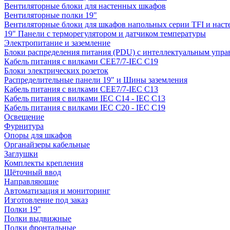
Вентиляторные блоки для настенных шкафов
Вентиляторные полки 19"
Вентиляторные блоки для шкафов напольных серии TFI и нас
19" Панели с терморегулятором и датчиком температуры
Электропитание и заземление
Блоки распределения питания (PDU) с интеллектуальным упра
Кабель питания с вилками CEE7/7-IEC C19
Блоки электрических розеток
Распределительные панели 19" и Шины заземления
Кабель питания с вилками CEE7/7-IEC C13
Кабель питания с вилками IEC C14 - IEC C13
Кабель питания с вилками IEC C20 - IEC C19
Освещение
Фурнитура
Опоры для шкафов
Органайзеры кабельные
Заглушки
Комплекты крепления
Щёточный ввод
Направляющие
Автоматизация и мониторинг
Изготовление под заказ
Полки 19"
Полки выдвижные
Полки фронтальные