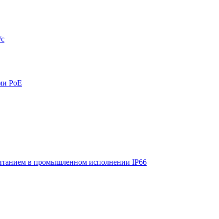
/с
ми PoE
итанием в промышленном исполнении IP66