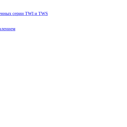
тенных серии TWI и TWS
влением