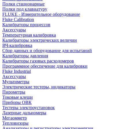
Полки стационарные
Полки под клавиатуру
FLUKE - Измерительное оборудование
Fluke Calibration
Калибраторы процессов
Аксессуары
Температурная калибровка
Калибраторы электрических величин
ВЧ-калибровка
Сбор данных и оборудование для испытаний
Калибраторы давления
Калибраторы газовых расходомеров
Программное обеспечение для калибровки
Fluke Industrial
Аксессуары
Мультиметры
Электрические тестеры, индикаторы
Пирометры
Токовые клещи
Приборы ОВК
Тестеры электроустановок
Лазерные дальномеры
Мегаомметр
Тепловизоры
Анализаторы и регистраторы электроэнергии