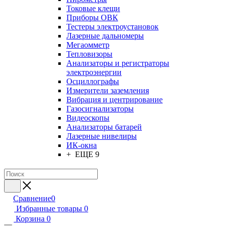
Токовые клещи
Приборы ОВК
Тестеры электроустановок
Лазерные дальномеры
Мегаомметр
Тепловизоры
Анализаторы и регистраторы
электроэнергии
Осциллографы
Измерители заземления
Вибрация и центрирование
Газосигнализаторы
Видеоскопы
Анализаторы батарей
Лазерные нивелиры
ИК-окна
+ ЕЩЕ 9
Сравнение
0
Избранные товары
0
Корзина
0