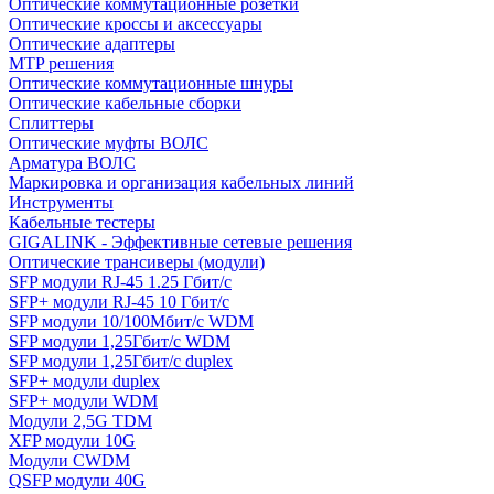
Оптические коммутационные розетки
Оптические кроссы и аксессуары
Оптические адаптеры
MTP решения
Оптические коммутационные шнуры
Оптические кабельные сборки
Сплиттеры
Оптические муфты ВОЛС
Арматура ВОЛС
Маркировка и организация кабельных линий
Инструменты
Кабельные тестеры
GIGALINK - Эффективные сетевые решения
Оптические трансиверы (модули)
SFP модули RJ-45 1.25 Гбит/c
SFP+ модули RJ-45 10 Гбит/c
SFP модули 10/100Мбит/с WDM
SFP модули 1,25Гбит/с WDM
SFP модули 1,25Гбит/с duplex
SFP+ модули duplex
SFP+ модули WDM
Модули 2,5G TDM
XFP модули 10G
Модули CWDM
QSFP модули 40G