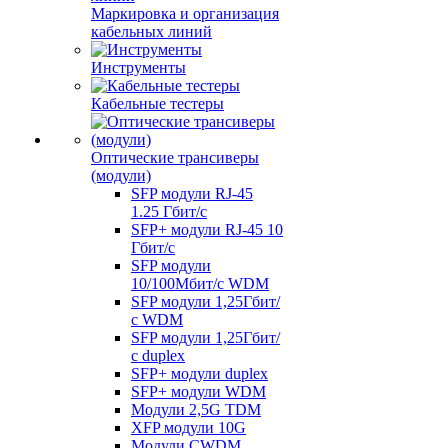
Маркировка и организация
кабельных линий
Инструменты
Кабельные тестеры
Оптические трансиверы
(модули)
SFP модули RJ-45
1.25 Гбит/c
SFP+ модули RJ-45 10
Гбит/c
SFP модули
10/100Мбит/с WDM
SFP модули 1,25Гбит/
с WDM
SFP модули 1,25Гбит/
с duplex
SFP+ модули duplex
SFP+ модули WDM
Модули 2,5G TDM
XFP модули 10G
Модули CWDM