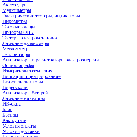
Аксессуары
Мультиметры
Электрические тестеры, индикаторы
Пирометры
Токовые клещи
Приборы ОВК
Тестеры электроустановок
Лазерные дальномеры
Мегаомметр
Тепловизоры
Анализаторы и регистраторы электроэнергии
Осциллографы
Измерители заземления
Вибрация и центрирование
Газосигнализаторы
Видеоскопы
Анализаторы батарей
Лазерные нивелиры
ИК-окна
Блог
Бренды
Как купить
Условия оплаты
Условия доставки
Гарантия на товар