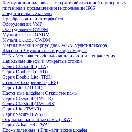
Коммутационные шкафы с термостабилизацией и резервным
питанием в промышленном исполнении IP66
Соединительные кабели
Преобразователи интерфейсов
Оборудование VoIP
Оборудование CWDM
Мультиплекcор OADM
Мультиплексор CWDM
Металлический корпус для CWDM мультиплексора
Шасси на 2 мультиплексирующих модуля
TLK - Монтажное оборудование и системы управления
Напольные шкафы и Открытые стойки
Серия Classic III (TFA)
Серия Double II (TRD)
Серия Double Lite (TRK)
Стеллаж батарейный (TRS)
Серия Lite II(TFI-R)
Настенные шкафы и Открытые рамы
Серия Classic II (TWC-R)
Серия Classic II (TWC-BS)
Серия Lite (TWI-R)
Серия Secure (TWS)
Открытые настенные рамы (TRW)
Серия Advanced (TWA)
Промышленные и Климатические шкафы