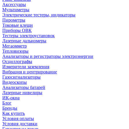
Аксессуары
Мультиметры
Электрические тестеры, индикаторы
Пирометры
Токовые клещи
Приборы ОВК
Тестеры электроустановок
Лазерные дальномеры
Мегаомметр
Тепловизоры
Анализаторы и регистраторы электроэнергии
Осциллографы
Измерители заземления
Вибрация и центрирование
Газосигнализаторы
Видеоскопы
Анализаторы батарей
Лазерные нивелиры
ИК-окна
Блог
Бренды
Как купить
Условия оплаты
Условия доставки
Гарантия на товар