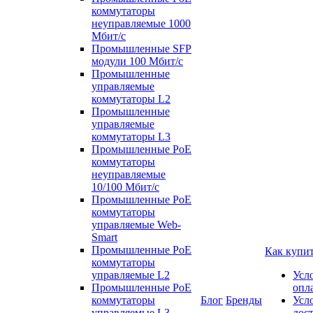
коммутаторы
неуправляемые 1000
Мбит/с
Промышленные SFP
модули 100 Мбит/c
Промышленные
управляемые
коммутаторы L2
Промышленные
управляемые
коммутаторы L3
Промышленные PoE
коммутаторы
неуправляемые
10/100 Мбит/с
Промышленные PoE
коммутаторы
управляемые Web-
Smart
Промышленные PoE
Как купи
коммутаторы
управляемые L2
Усл
Промышленные PoE
опл
коммутаторы
Блог
Бренды
Усл
управляемые L3
дос