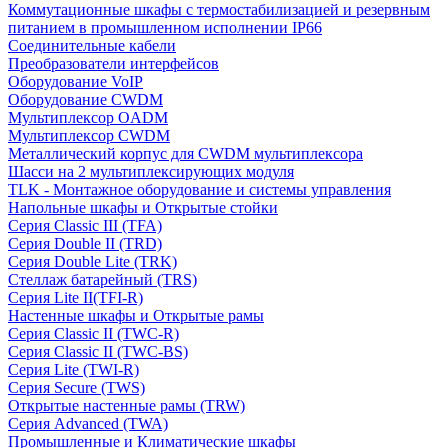
Коммутационные шкафы с термостабилизацией и резервным
питанием в промышленном исполнении IP66
Соединительные кабели
Преобразователи интерфейсов
Оборудование VoIP
Оборудование CWDM
Мультиплекcор OADM
Мультиплексор CWDM
Металлический корпус для CWDM мультиплексора
Шасси на 2 мультиплексирующих модуля
TLK - Монтажное оборудование и системы управления
Напольные шкафы и Открытые стойки
Серия Classic III (TFA)
Серия Double II (TRD)
Серия Double Lite (TRK)
Стеллаж батарейный (TRS)
Серия Lite II(TFI-R)
Настенные шкафы и Открытые рамы
Серия Classic II (TWC-R)
Серия Classic II (TWC-BS)
Серия Lite (TWI-R)
Серия Secure (TWS)
Открытые настенные рамы (TRW)
Серия Advanced (TWA)
Промышленные и Климатические шкафы