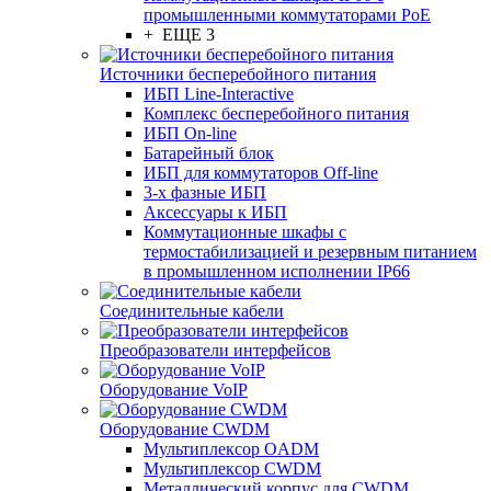
промышленными коммутаторами PoE
+ ЕЩЕ 3
Источники бесперебойного питания
ИБП Line-Interactive
Комплекс бесперебойного питания
ИБП On-line
Батарейный блок
ИБП для коммутаторов Off-line
3-х фазные ИБП
Аксессуары к ИБП
Коммутационные шкафы с
термостабилизацией и резервным питанием
в промышленном исполнении IP66
Соединительные кабели
Преобразователи интерфейсов
Оборудование VoIP
Оборудование CWDM
Мультиплекcор OADM
Мультиплексор CWDM
Металлический корпус для CWDM