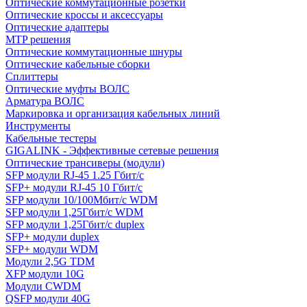
Оптические коммутационные розетки
Оптические кроссы и аксессуары
Оптические адаптеры
MTP решения
Оптические коммутационные шнуры
Оптические кабельные сборки
Сплиттеры
Оптические муфты ВОЛС
Арматура ВОЛС
Маркировка и организация кабельных линий
Инструменты
Кабельные тестеры
GIGALINK - Эффективные сетевые решения
Оптические трансиверы (модули)
SFP модули RJ-45 1.25 Гбит/c
SFP+ модули RJ-45 10 Гбит/c
SFP модули 10/100Мбит/с WDM
SFP модули 1,25Гбит/с WDM
SFP модули 1,25Гбит/с duplex
SFP+ модули duplex
SFP+ модули WDM
Модули 2,5G TDM
XFP модули 10G
Модули CWDM
QSFP модули 40G