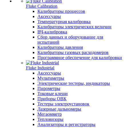
Fluke Calibration
Калибраторы процессов
Аксессуары
Температурная калибровка
Калибраторы электрических величин
ВЧ-калибровка
Сбор данных и оборудование для
испытаний
Калибраторы давления
Калибраторы газовых расходомеров
Программное обеспечение для калибровки
Fluke Industrial
Аксессуары
Мультиметры
Электрические тестеры, индикаторы
Пирометры
Токовые клещи
Приборы ОВК
Тестеры электроустановок
Лазерные дальномеры
Мегаомметр
Тепловизоры
Анализаторы и регистраторы