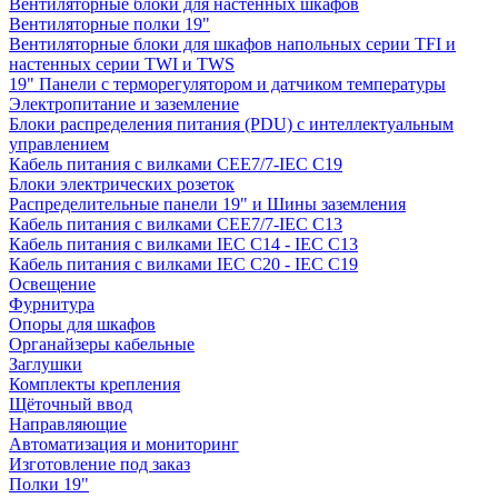
Вентиляторные блоки для настенных шкафов
Вентиляторные полки 19"
Вентиляторные блоки для шкафов напольных серии TFI и
настенных серии TWI и TWS
19" Панели с терморегулятором и датчиком температуры
Электропитание и заземление
Блоки распределения питания (PDU) с интеллектуальным
управлением
Кабель питания с вилками CEE7/7-IEC C19
Блоки электрических розеток
Распределительные панели 19" и Шины заземления
Кабель питания с вилками CEE7/7-IEC C13
Кабель питания с вилками IEC C14 - IEC C13
Кабель питания с вилками IEC C20 - IEC C19
Освещение
Фурнитура
Опоры для шкафов
Органайзеры кабельные
Заглушки
Комплекты крепления
Щёточный ввод
Направляющие
Автоматизация и мониторинг
Изготовление под заказ
Полки 19"