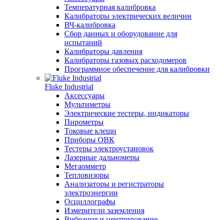
Температурная калибровка
Калибраторы электрических величин
ВЧ-калибровка
Сбор данных и оборудование для
испытаний
Калибраторы давления
Калибраторы газовых расходомеров
Программное обеспечение для калибровки
Fluke Industrial
Аксессуары
Мультиметры
Электрические тестеры, индикаторы
Пирометры
Токовые клещи
Приборы ОВК
Тестеры электроустановок
Лазерные дальномеры
Мегаомметр
Тепловизоры
Анализаторы и регистраторы
электроэнергии
Осциллографы
Измерители заземления
Вибрация и центрирование