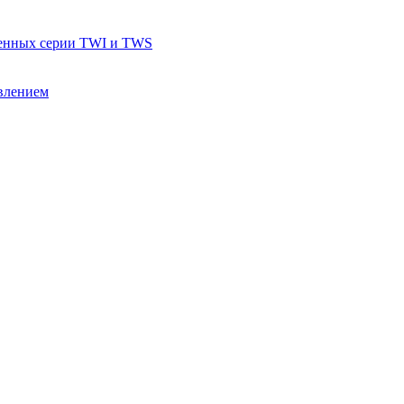
тенных серии TWI и TWS
влением