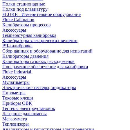
Полки стационарные
Полки под клавиатуру
FLUKE - Измерительное оборудование
Fluke Calibration
Калибраторы процессов
Аксессуары
Температурная калибровка
Калибраторы электрических величин
ВЧ-калибровка
Сбор данных и оборудование для испытаний
Калибраторы давления
Калибраторы газовых расходомеров
Программное обеспечение для калибровки
Fluke Industrial
Аксессуары
Мультиметры
Электрические тестеры, индикаторы
Пирометры
Токовые клещи
Приборы ОВК
Тестеры электроустановок
Лазерные дальномеры
Мегаомметр
Тепловизоры
Анализаторы и регистраторы электроэнергии