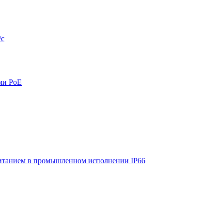
/с
ми PoE
итанием в промышленном исполнении IP66