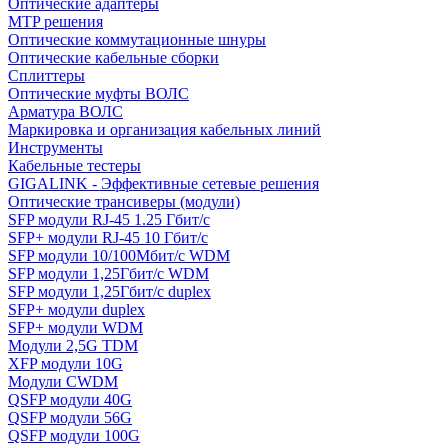
Оптические адаптеры
MTP решения
Оптические коммутационные шнуры
Оптические кабельные сборки
Сплиттеры
Оптические муфты ВОЛС
Арматура ВОЛС
Маркировка и организация кабельных линий
Инструменты
Кабельные тестеры
GIGALINK - Эффективные сетевые решения
Оптические трансиверы (модули)
SFP модули RJ-45 1.25 Гбит/c
SFP+ модули RJ-45 10 Гбит/c
SFP модули 10/100Мбит/с WDM
SFP модули 1,25Гбит/с WDM
SFP модули 1,25Гбит/с duplex
SFP+ модули duplex
SFP+ модули WDM
Модули 2,5G TDM
XFP модули 10G
Модули CWDM
QSFP модули 40G
QSFP модули 56G
QSFP модули 100G