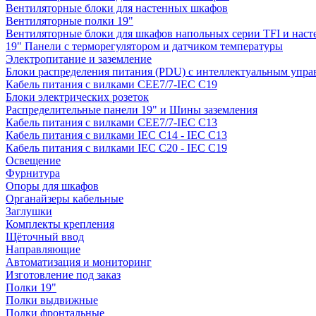
Вентиляторные блоки для настенных шкафов
Вентиляторные полки 19"
Вентиляторные блоки для шкафов напольных серии TFI и нас
19" Панели с терморегулятором и датчиком температуры
Электропитание и заземление
Блоки распределения питания (PDU) с интеллектуальным упра
Кабель питания с вилками CEE7/7-IEC C19
Блоки электрических розеток
Распределительные панели 19" и Шины заземления
Кабель питания с вилками CEE7/7-IEC C13
Кабель питания с вилками IEC C14 - IEC C13
Кабель питания с вилками IEC C20 - IEC C19
Освещение
Фурнитура
Опоры для шкафов
Органайзеры кабельные
Заглушки
Комплекты крепления
Щёточный ввод
Направляющие
Автоматизация и мониторинг
Изготовление под заказ
Полки 19"
Полки выдвижные
Полки фронтальные