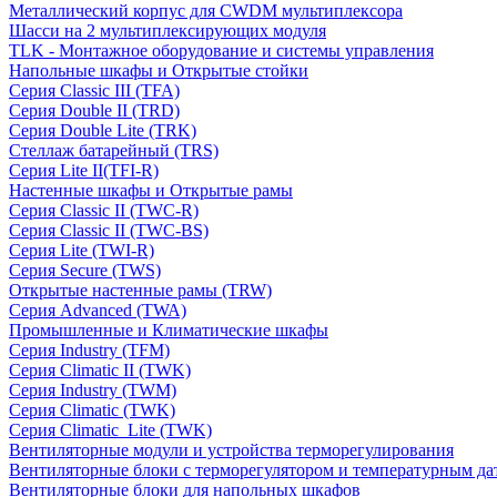
Металлический корпус для CWDM мультиплексора
Шасси на 2 мультиплексирующих модуля
TLK - Монтажное оборудование и системы управления
Напольные шкафы и Открытые стойки
Серия Classic III (TFA)
Серия Double II (TRD)
Серия Double Lite (TRK)
Стеллаж батарейный (TRS)
Серия Lite II(TFI-R)
Настенные шкафы и Открытые рамы
Серия Classic II (TWC-R)
Серия Classic II (TWC-BS)
Серия Lite (TWI-R)
Серия Secure (TWS)
Открытые настенные рамы (TRW)
Серия Advanced (TWA)
Промышленные и Климатические шкафы
Серия Industry (TFM)
Серия Climatic II (TWK)
Серия Industry (TWM)
Серия Climatic (TWK)
Серия Climatic_Lite (TWK)
Вентиляторные модули и устройства терморегулирования
Вентиляторные блоки с терморегулятором и температурным да
Вентиляторные блоки для напольных шкафов