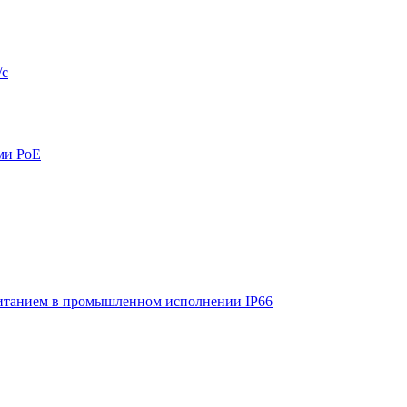
/с
ми PoE
итанием в промышленном исполнении IP66