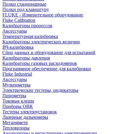
Полки стационарные
Полки под клавиатуру
FLUKE - Измерительное оборудование
Fluke Calibration
Калибраторы процессов
Аксессуары
Температурная калибровка
Калибраторы электрических величин
ВЧ-калибровка
Сбор данных и оборудование для испытаний
Калибраторы давления
Калибраторы газовых расходомеров
Программное обеспечение для калибровки
Fluke Industrial
Аксессуары
Мультиметры
Электрические тестеры, индикаторы
Пирометры
Токовые клещи
Приборы ОВК
Тестеры электроустановок
Лазерные дальномеры
Мегаомметр
Тепловизоры
Анализаторы и регистраторы электроэнергии