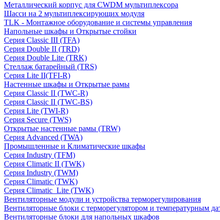
Металлический корпус для CWDM мультиплексора
Шасси на 2 мультиплексирующих модуля
TLK - Монтажное оборудование и системы управления
Напольные шкафы и Открытые стойки
Серия Classic III (TFA)
Серия Double II (TRD)
Серия Double Lite (TRK)
Стеллаж батарейный (TRS)
Серия Lite II(TFI-R)
Настенные шкафы и Открытые рамы
Серия Classic II (TWC-R)
Серия Classic II (TWC-BS)
Серия Lite (TWI-R)
Серия Secure (TWS)
Открытые настенные рамы (TRW)
Серия Advanced (TWA)
Промышленные и Климатические шкафы
Серия Industry (TFM)
Серия Climatic II (TWK)
Серия Industry (TWM)
Серия Climatic (TWK)
Серия Climatic_Lite (TWK)
Вентиляторные модули и устройства терморегулирования
Вентиляторные блоки с терморегулятором и температурным да
Вентиляторные блоки для напольных шкафов