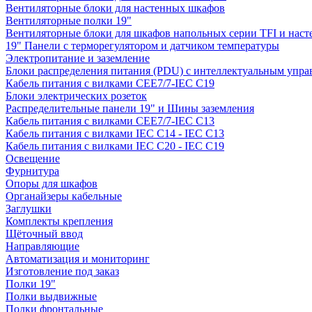
Вентиляторные блоки для настенных шкафов
Вентиляторные полки 19"
Вентиляторные блоки для шкафов напольных серии TFI и нас
19" Панели с терморегулятором и датчиком температуры
Электропитание и заземление
Блоки распределения питания (PDU) с интеллектуальным упра
Кабель питания с вилками CEE7/7-IEC C19
Блоки электрических розеток
Распределительные панели 19" и Шины заземления
Кабель питания с вилками CEE7/7-IEC C13
Кабель питания с вилками IEC C14 - IEC C13
Кабель питания с вилками IEC C20 - IEC C19
Освещение
Фурнитура
Опоры для шкафов
Органайзеры кабельные
Заглушки
Комплекты крепления
Щёточный ввод
Направляющие
Автоматизация и мониторинг
Изготовление под заказ
Полки 19"
Полки выдвижные
Полки фронтальные