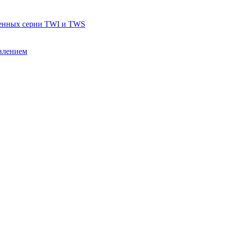
тенных серии TWI и TWS
влением