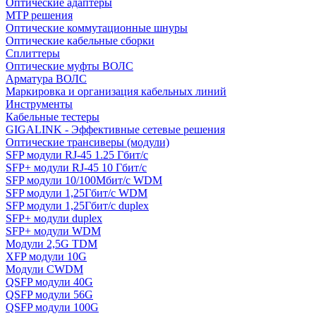
Оптические адаптеры
MTP решения
Оптические коммутационные шнуры
Оптические кабельные сборки
Сплиттеры
Оптические муфты ВОЛС
Арматура ВОЛС
Маркировка и организация кабельных линий
Инструменты
Кабельные тестеры
GIGALINK - Эффективные сетевые решения
Оптические трансиверы (модули)
SFP модули RJ-45 1.25 Гбит/c
SFP+ модули RJ-45 10 Гбит/c
SFP модули 10/100Мбит/с WDM
SFP модули 1,25Гбит/с WDM
SFP модули 1,25Гбит/с duplex
SFP+ модули duplex
SFP+ модули WDM
Модули 2,5G TDM
XFP модули 10G
Модули CWDM
QSFP модули 40G
QSFP модули 56G
QSFP модули 100G