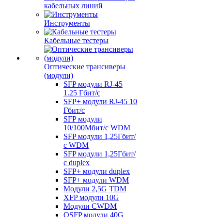
кабельных линий
Инструменты
Кабельные тестеры
Оптические трансиверы
(модули)
SFP модули RJ-45
1.25 Гбит/c
SFP+ модули RJ-45 10
Гбит/c
SFP модули
10/100Мбит/с WDM
SFP модули 1,25Гбит/
с WDM
SFP модули 1,25Гбит/
с duplex
SFP+ модули duplex
SFP+ модули WDM
Модули 2,5G TDM
XFP модули 10G
Модули CWDM
QSFP модули 40G