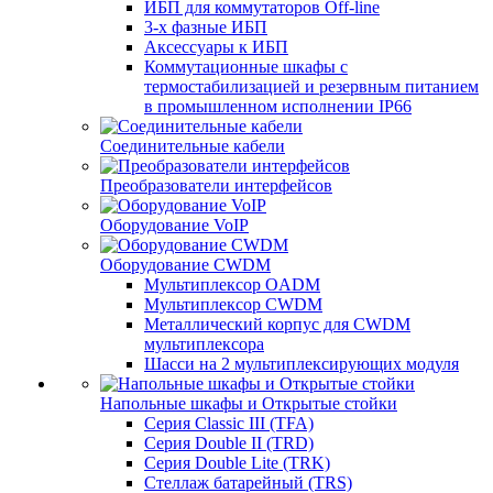
ИБП для коммутаторов Off-line
3-х фазные ИБП
Аксессуары к ИБП
Коммутационные шкафы с
термостабилизацией и резервным питанием
в промышленном исполнении IP66
Соединительные кабели
Преобразователи интерфейсов
Оборудование VoIP
Оборудование CWDM
Мультиплекcор OADM
Мультиплексор CWDM
Металлический корпус для CWDM
мультиплексора
Шасси на 2 мультиплексирующих модуля
Напольные шкафы и Открытые стойки
Серия Classic III (TFA)
Серия Double II (TRD)
Серия Double Lite (TRK)
Стеллаж батарейный (TRS)