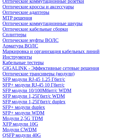
Оптические коммутационные розетки
Оптические кроссы и аксессуары
Оптические адаптеры
MTP решения
Оптические коммутационные шнуры
Оптические кабельные сборки
Сплиттеры
Оптические муфты ВОЛС
Арматура ВОЛС
Маркировка и организация кабельных линий
Инструменты
Кабельные тестеры
GIGALINK - Эффективные сетевые решения
Оптические трансиверы (модули)
SFP модули RJ-45 1.25 Гбит/c
SFP+ модули RJ-45 10 Гбит/c
SFP модули 10/100Мбит/с WDM
SFP модули 1,25Гбит/с WDM
SFP модули 1,25Гбит/с duplex
SFP+ модули duplex
SFP+ модули WDM
Модули 2,5G TDM
XFP модули 10G
Модули CWDM
QSFP модули 40G