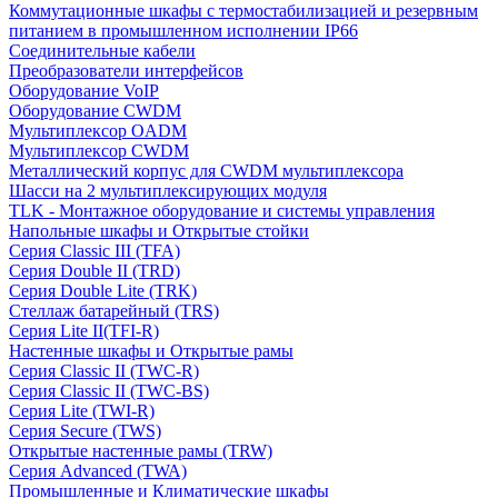
Коммутационные шкафы с термостабилизацией и резервным
питанием в промышленном исполнении IP66
Соединительные кабели
Преобразователи интерфейсов
Оборудование VoIP
Оборудование CWDM
Мультиплекcор OADM
Мультиплексор CWDM
Металлический корпус для CWDM мультиплексора
Шасси на 2 мультиплексирующих модуля
TLK - Монтажное оборудование и системы управления
Напольные шкафы и Открытые стойки
Серия Classic III (TFA)
Серия Double II (TRD)
Серия Double Lite (TRK)
Стеллаж батарейный (TRS)
Серия Lite II(TFI-R)
Настенные шкафы и Открытые рамы
Серия Classic II (TWC-R)
Серия Classic II (TWC-BS)
Серия Lite (TWI-R)
Серия Secure (TWS)
Открытые настенные рамы (TRW)
Серия Advanced (TWA)
Промышленные и Климатические шкафы