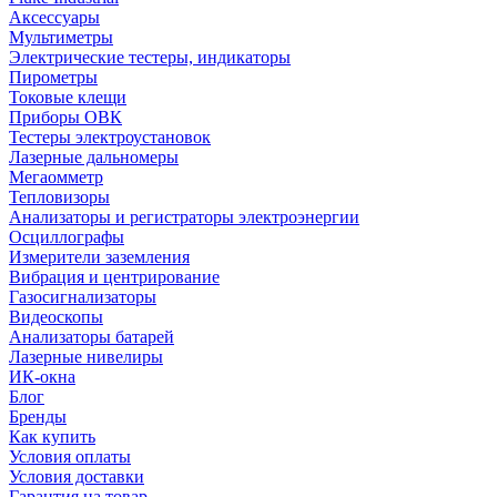
Аксессуары
Мультиметры
Электрические тестеры, индикаторы
Пирометры
Токовые клещи
Приборы ОВК
Тестеры электроустановок
Лазерные дальномеры
Мегаомметр
Тепловизоры
Анализаторы и регистраторы электроэнергии
Осциллографы
Измерители заземления
Вибрация и центрирование
Газосигнализаторы
Видеоскопы
Анализаторы батарей
Лазерные нивелиры
ИК-окна
Блог
Бренды
Как купить
Условия оплаты
Условия доставки
Гарантия на товар