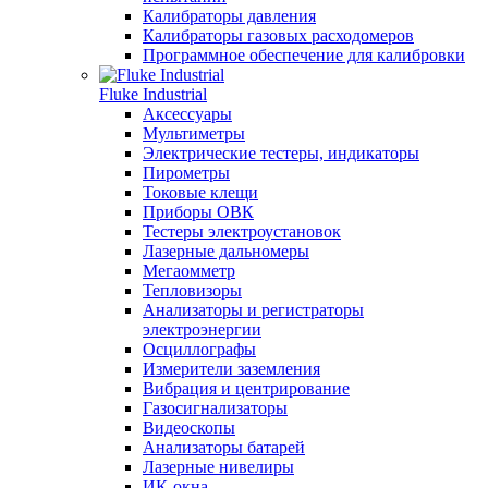
Калибраторы давления
Калибраторы газовых расходомеров
Программное обеспечение для калибровки
Fluke Industrial
Аксессуары
Мультиметры
Электрические тестеры, индикаторы
Пирометры
Токовые клещи
Приборы ОВК
Тестеры электроустановок
Лазерные дальномеры
Мегаомметр
Тепловизоры
Анализаторы и регистраторы
электроэнергии
Осциллографы
Измерители заземления
Вибрация и центрирование
Газосигнализаторы
Видеоскопы
Анализаторы батарей
Лазерные нивелиры
ИК-окна