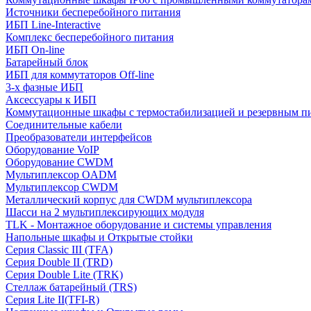
Источники бесперебойного питания
ИБП Line-Interactive
Комплекс бесперебойного питания
ИБП On-line
Батарейный блок
ИБП для коммутаторов Off-line
3-х фазные ИБП
Аксессуары к ИБП
Коммутационные шкафы с термостабилизацией и резервным п
Соединительные кабели
Преобразователи интерфейсов
Оборудование VoIP
Оборудование CWDM
Мультиплекcор OADM
Мультиплексор CWDM
Металлический корпус для CWDM мультиплексора
Шасси на 2 мультиплексирующих модуля
TLK - Монтажное оборудование и системы управления
Напольные шкафы и Открытые стойки
Серия Classic III (TFA)
Серия Double II (TRD)
Серия Double Lite (TRK)
Стеллаж батарейный (TRS)
Серия Lite II(TFI-R)