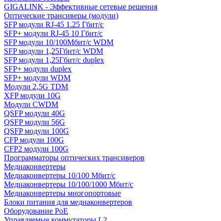
GIGALINK - Эффективные сетевые решения
Оптические трансиверы (модули)
SFP модули RJ-45 1.25 Гбит/c
SFP+ модули RJ-45 10 Гбит/c
SFP модули 10/100Мбит/с WDM
SFP модули 1,25Гбит/с WDM
SFP модули 1,25Гбит/с duplex
SFP+ модули duplex
SFP+ модули WDM
Модули 2,5G TDM
XFP модули 10G
Модули CWDM
QSFP модули 40G
QSFP модули 56G
QSFP модули 100G
CFP модули 100G
CFP2 модули 100G
Программаторы оптических трансиверов
Медиаконвертеры
Медиаконвертеры 10/100 Мбит/с
Медиаконвертеры 10/100/1000 Мбит/c
Медиаконвертеры многопортовые
Блоки питания для медиаконвертеров
Оборудование PoE
Управляемые коммутаторы L2