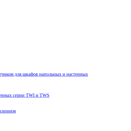
тчиком для шкафов напольных и настенных
тенных серии TWI и TWS
влением