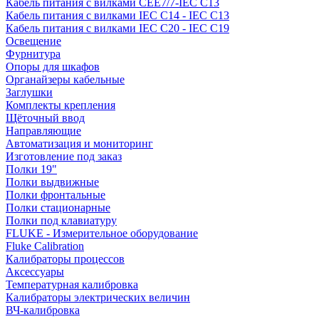
Кабель питания с вилками CEE7/7-IEC C13
Кабель питания с вилками IEC C14 - IEC C13
Кабель питания с вилками IEC C20 - IEC C19
Освещение
Фурнитура
Опоры для шкафов
Органайзеры кабельные
Заглушки
Комплекты крепления
Щёточный ввод
Направляющие
Автоматизация и мониторинг
Изготовление под заказ
Полки 19"
Полки выдвижные
Полки фронтальные
Полки стационарные
Полки под клавиатуру
FLUKE - Измерительное оборудование
Fluke Calibration
Калибраторы процессов
Аксессуары
Температурная калибровка
Калибраторы электрических величин
ВЧ-калибровка