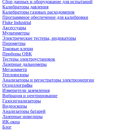
Сбор данных и оборудование для испытаний
Калибраторы давления
Калибраторы газовых расходомеров
Программное обеспечение для калибровки
Fluke Industrial
Аксессуары
Мультиметры
Электрические тестеры, индикаторы
Пирометры
Токовые клещи
Приборы ОВК
Тестеры электроустановок
Лазерные дальномеры
Мегаомметр
Тепловизоры
Анализаторы и регистраторы электроэнергии
Осциллографы
Измерители заземления
Вибрация и центрирование
Газосигнализаторы
Видеоскопы
Анализаторы батарей
Лазерные нивелиры
ИК-окна
Блог