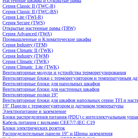
Настенные шкафы и Открытые рамы
Серия Classic II (TWC-R)
Серия Classic II (TWC-BS)
Серия Lite (TWI-R)
Серия Secure (TWS)
Открытые настенные рамы (TRW)
Серия Advanced (TWA)
Промышленные и Климатические шкафы
Серия Industry (TFM)
Серия Climatic II (TWK)
Серия Industry (TWM)
Серия Climatic (TWK)
Серия Climatic_Lite (TWK)
Вентиляторные модули и устройства терморегулирования
Вентиляторные блоки с терморегулятором и температурным да
Вентиляторные блоки для напольных шкафов
Вентиляторные блоки для настенных шкафов
Вентиляторные полки 19"
Вентиляторные блоки для шкафов напольных серии TFI и нас
19" Панели с терморегулятором и датчиком температуры
Электропитание и заземление
Блоки распределения питания (PDU) с интеллектуальным упра
Кабель питания с вилками CEE7/7-IEC C19
Блоки электрических розеток
Распределительные панели 19" и Шины заземления