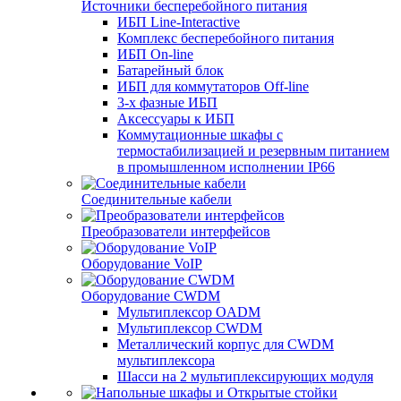
Источники бесперебойного питания
ИБП Line-Interactive
Комплекс бесперебойного питания
ИБП On-line
Батарейный блок
ИБП для коммутаторов Off-line
3-х фазные ИБП
Аксессуары к ИБП
Коммутационные шкафы с
термостабилизацией и резервным питанием
в промышленном исполнении IP66
Соединительные кабели
Преобразователи интерфейсов
Оборудование VoIP
Оборудование CWDM
Мультиплекcор OADM
Мультиплексор CWDM
Металлический корпус для CWDM
мультиплексора
Шасси на 2 мультиплексирующих модуля