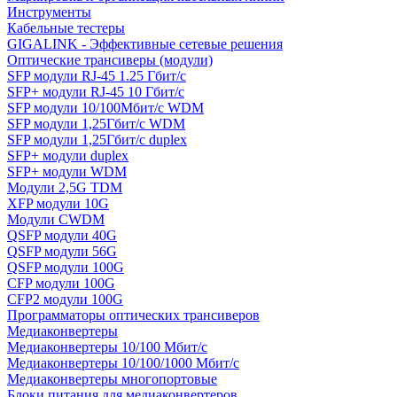
Инструменты
Кабельные тестеры
GIGALINK - Эффективные сетевые решения
Оптические трансиверы (модули)
SFP модули RJ-45 1.25 Гбит/c
SFP+ модули RJ-45 10 Гбит/c
SFP модули 10/100Мбит/с WDM
SFP модули 1,25Гбит/с WDM
SFP модули 1,25Гбит/с duplex
SFP+ модули duplex
SFP+ модули WDM
Модули 2,5G TDM
XFP модули 10G
Модули CWDM
QSFP модули 40G
QSFP модули 56G
QSFP модули 100G
CFP модули 100G
CFP2 модули 100G
Программаторы оптических трансиверов
Медиаконвертеры
Медиаконвертеры 10/100 Мбит/с
Медиаконвертеры 10/100/1000 Мбит/c
Медиаконвертеры многопортовые
Блоки питания для медиаконвертеров