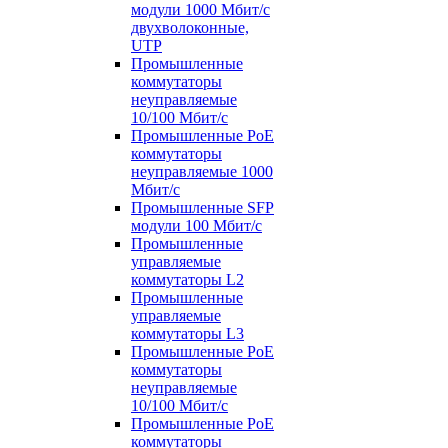
модули 1000 Мбит/c
двухволоконные,
UTP
Промышленные
коммутаторы
неуправляемые
10/100 Мбит/с
Промышленные PoE
коммутаторы
неуправляемые 1000
Мбит/с
Промышленные SFP
модули 100 Мбит/c
Промышленные
управляемые
коммутаторы L2
Промышленные
управляемые
коммутаторы L3
Промышленные PoE
коммутаторы
неуправляемые
10/100 Мбит/с
Промышленные PoE
коммутаторы