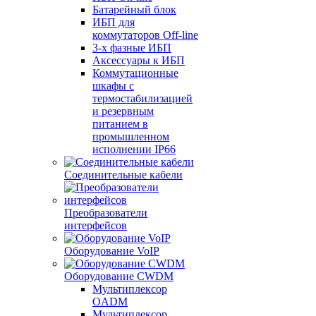
Батарейный блок
ИБП для
коммутаторов Off-line
3-х фазные ИБП
Аксессуары к ИБП
Коммутационные
шкафы с
термостабилизацией
и резервным
питанием в
промышленном
исполнении IP66
Соединительные кабели
Преобразователи
интерфейсов
Оборудование VoIP
Оборудование CWDM
Мультиплекcор
OADM
Мультиплексор