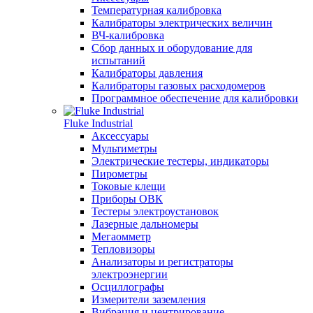
Температурная калибровка
Калибраторы электрических величин
ВЧ-калибровка
Сбор данных и оборудование для
испытаний
Калибраторы давления
Калибраторы газовых расходомеров
Программное обеспечение для калибровки
Fluke Industrial
Аксессуары
Мультиметры
Электрические тестеры, индикаторы
Пирометры
Токовые клещи
Приборы ОВК
Тестеры электроустановок
Лазерные дальномеры
Мегаомметр
Тепловизоры
Анализаторы и регистраторы
электроэнергии
Осциллографы
Измерители заземления
Вибрация и центрирование