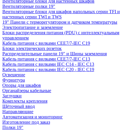
Вентиляторные блоки для настенных шкафов
Вентиляторные полки 19"
Вентиляторные блоки для шкафов напольных серии TFI и
настенных серии TWI и TWS
19" Панели с терморегулятором и датчиком температуры
Электропитание и заземление
Блоки распределения питания (PDU) с интеллектуальным
управлением
Кабель питания с вилками CEE7/7-IEC C19
Блоки электрических розеток
Распределительные панели 19" и Шины заземления
Кабель питания с вилками CEE7/7-IEC C13
Кабель питания с вилками IEC C14 - IEC C13
Кабель питания с вилками IEC C20 - IEC C19
Освещение
Фурнитура
Опоры для шкафов
Органайзеры кабельные
Заглушки
Комплекты крепления
Щёточный ввод
Направляющие
Автоматизация и мониторинг
Изготовление под заказ
Полки 19"