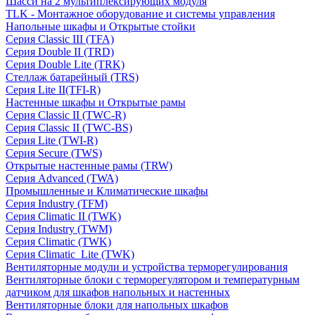
Шасси на 2 мультиплексирующих модуля
TLK - Монтажное оборудование и системы управления
Напольные шкафы и Открытые стойки
Серия Classic III (TFA)
Серия Double II (TRD)
Серия Double Lite (TRK)
Стеллаж батарейный (TRS)
Серия Lite II(TFI-R)
Настенные шкафы и Открытые рамы
Серия Classic II (TWC-R)
Серия Classic II (TWC-BS)
Серия Lite (TWI-R)
Серия Secure (TWS)
Открытые настенные рамы (TRW)
Серия Advanced (TWA)
Промышленные и Климатические шкафы
Серия Industry (TFM)
Серия Climatic II (TWK)
Серия Industry (TWM)
Серия Climatic (TWK)
Серия Climatic_Lite (TWK)
Вентиляторные модули и устройства терморегулирования
Вентиляторные блоки с терморегулятором и температурным
датчиком для шкафов напольных и настенных
Вентиляторные блоки для напольных шкафов