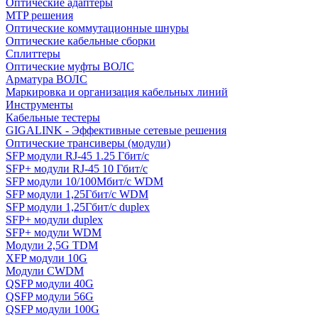
Оптические адаптеры
MTP решения
Оптические коммутационные шнуры
Оптические кабельные сборки
Сплиттеры
Оптические муфты ВОЛС
Арматура ВОЛС
Маркировка и организация кабельных линий
Инструменты
Кабельные тестеры
GIGALINK - Эффективные сетевые решения
Оптические трансиверы (модули)
SFP модули RJ-45 1.25 Гбит/c
SFP+ модули RJ-45 10 Гбит/c
SFP модули 10/100Мбит/с WDM
SFP модули 1,25Гбит/с WDM
SFP модули 1,25Гбит/с duplex
SFP+ модули duplex
SFP+ модули WDM
Модули 2,5G TDM
XFP модули 10G
Модули CWDM
QSFP модули 40G
QSFP модули 56G
QSFP модули 100G