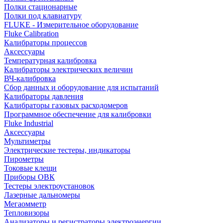
Полки стационарные
Полки под клавиатуру
FLUKE - Измерительное оборудование
Fluke Calibration
Калибраторы процессов
Аксессуары
Температурная калибровка
Калибраторы электрических величин
ВЧ-калибровка
Сбор данных и оборудование для испытаний
Калибраторы давления
Калибраторы газовых расходомеров
Программное обеспечение для калибровки
Fluke Industrial
Аксессуары
Мультиметры
Электрические тестеры, индикаторы
Пирометры
Токовые клещи
Приборы ОВК
Тестеры электроустановок
Лазерные дальномеры
Мегаомметр
Тепловизоры
Анализаторы и регистраторы электроэнергии