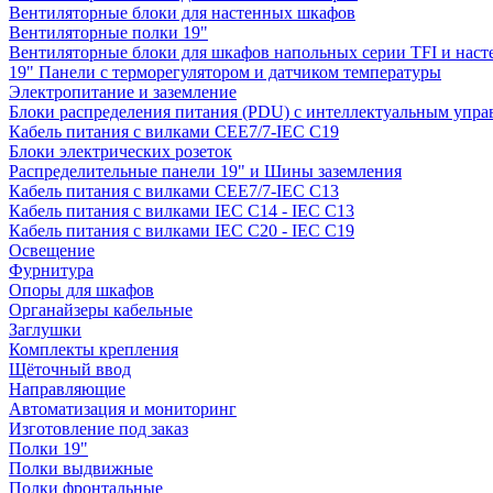
Вентиляторные блоки для настенных шкафов
Вентиляторные полки 19"
Вентиляторные блоки для шкафов напольных серии TFI и нас
19" Панели с терморегулятором и датчиком температуры
Электропитание и заземление
Блоки распределения питания (PDU) с интеллектуальным упра
Кабель питания с вилками CEE7/7-IEC C19
Блоки электрических розеток
Распределительные панели 19" и Шины заземления
Кабель питания с вилками CEE7/7-IEC C13
Кабель питания с вилками IEC C14 - IEC C13
Кабель питания с вилками IEC C20 - IEC C19
Освещение
Фурнитура
Опоры для шкафов
Органайзеры кабельные
Заглушки
Комплекты крепления
Щёточный ввод
Направляющие
Автоматизация и мониторинг
Изготовление под заказ
Полки 19"
Полки выдвижные
Полки фронтальные