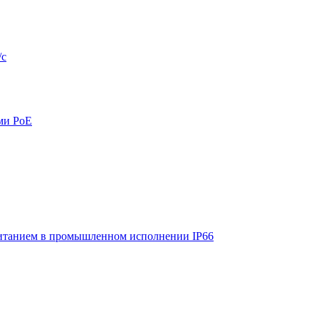
/с
ми PoE
итанием в промышленном исполнении IP66