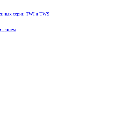
тенных серии TWI и TWS
влением