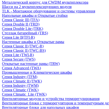
Металлический корпус для CWDM мультиплексора
Шасси на 2 мультиплексирующих модуля
TLK - Монтажное оборудование и системы управления
Напольные шкафы и Открытые стойки
Серия Classic III (TFA)
Серия Double II (TRD)
Серия Double Lite (TRK)
Стеллаж батарейный (TRS)
Серия Lite II(TFI-R)
Настенные шкафы и Открытые рамы
Серия Classic II (TWC-R)
Серия Classic II (TWC-BS)
Серия Lite (TWI-R)
Серия Secure (TWS)
Открытые настенные рамы (TRW)
Серия Advanced (TWA)
Промышленные и Климатические шкафы
Серия Industry (TFM)
Серия Climatic II (TWK)
Серия Industry (TWM)
Серия Climatic (TWK)
Серия Climatic_Lite (TWK)
Вентиляторные модули и устройства терморегулирования
Вентиляторные блоки с терморегулятором и температурным да
Вентиляторные блоки для напольных шкафов