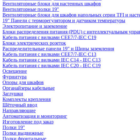
Вентиляторные блоки для настенных шкафов
Вентиляторные полки 19"
Вентиляторные блоки для шкафов напольных серии TFI и нас
19" Панели с терморегулятором и датчиком температуры
Электропитание и заземление
Блоки распределения питания (PDU) с интеллектуальным упра
Кабель питания с вилками CEE7/7-IEC C19
Блоки электрических розеток
Распределительные панели 19" и Шины заземления
Кабель питания с вилками CEE7/7-IEC C13
Кабель питания с вилками IEC C14 - IEC C13
Кабель питания с вилками IEC C20 - IEC C19
Освещение
Фурнитура
Опоры для шкафов
Органайзеры кабельные
Заглушки
Комплекты крепления
Щёточный ввод
Направляющие
Автоматизация и мониторинг
Изготовление под заказ
Полки 19"
Полки выдвижные
Полки фронтальные