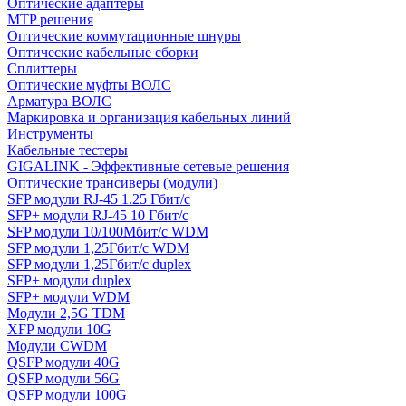
Оптические адаптеры
MTP решения
Оптические коммутационные шнуры
Оптические кабельные сборки
Сплиттеры
Оптические муфты ВОЛС
Арматура ВОЛС
Маркировка и организация кабельных линий
Инструменты
Кабельные тестеры
GIGALINK - Эффективные сетевые решения
Оптические трансиверы (модули)
SFP модули RJ-45 1.25 Гбит/c
SFP+ модули RJ-45 10 Гбит/c
SFP модули 10/100Мбит/с WDM
SFP модули 1,25Гбит/с WDM
SFP модули 1,25Гбит/с duplex
SFP+ модули duplex
SFP+ модули WDM
Модули 2,5G TDM
XFP модули 10G
Модули CWDM
QSFP модули 40G
QSFP модули 56G
QSFP модули 100G