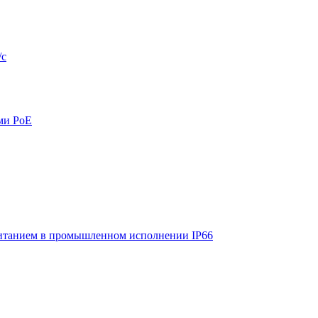
/с
ми PoE
итанием в промышленном исполнении IP66