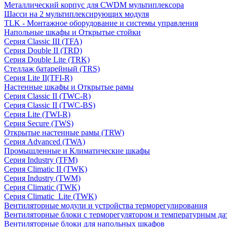
Металлический корпус для CWDM мультиплексора
Шасси на 2 мультиплексирующих модуля
TLK - Монтажное оборудование и системы управления
Напольные шкафы и Открытые стойки
Серия Classic III (TFA)
Серия Double II (TRD)
Серия Double Lite (TRK)
Стеллаж батарейный (TRS)
Серия Lite II(TFI-R)
Настенные шкафы и Открытые рамы
Серия Classic II (TWC-R)
Серия Classic II (TWC-BS)
Серия Lite (TWI-R)
Серия Secure (TWS)
Открытые настенные рамы (TRW)
Серия Advanced (TWA)
Промышленные и Климатические шкафы
Серия Industry (TFM)
Серия Climatic II (TWK)
Серия Industry (TWM)
Серия Climatic (TWK)
Серия Climatic_Lite (TWK)
Вентиляторные модули и устройства терморегулирования
Вентиляторные блоки с терморегулятором и температурным да
Вентиляторные блоки для напольных шкафов