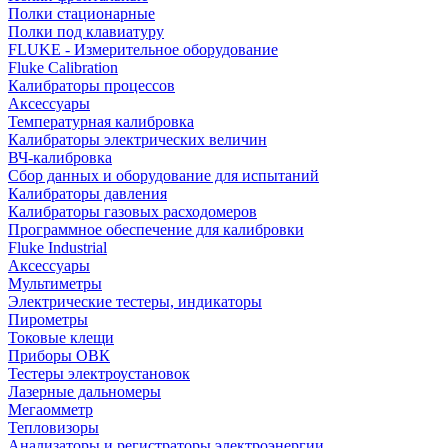
Полки стационарные
Полки под клавиатуру
FLUKE - Измерительное оборудование
Fluke Calibration
Калибраторы процессов
Аксессуары
Температурная калибровка
Калибраторы электрических величин
ВЧ-калибровка
Сбор данных и оборудование для испытаний
Калибраторы давления
Калибраторы газовых расходомеров
Программное обеспечение для калибровки
Fluke Industrial
Аксессуары
Мультиметры
Электрические тестеры, индикаторы
Пирометры
Токовые клещи
Приборы ОВК
Тестеры электроустановок
Лазерные дальномеры
Мегаомметр
Тепловизоры
Анализаторы и регистраторы электроэнергии