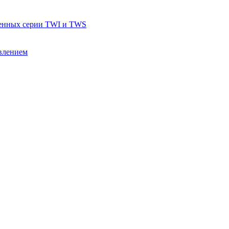
тенных серии TWI и TWS
влением