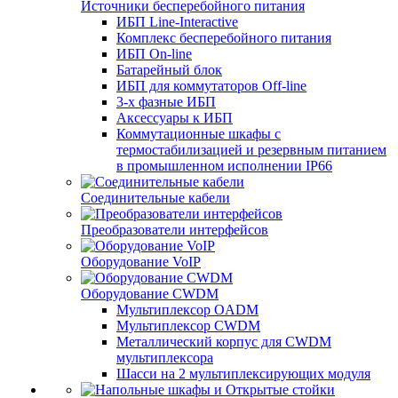
Источники бесперебойного питания
ИБП Line-Interactive
Комплекс бесперебойного питания
ИБП On-line
Батарейный блок
ИБП для коммутаторов Off-line
3-х фазные ИБП
Аксессуары к ИБП
Коммутационные шкафы с
термостабилизацией и резервным питанием
в промышленном исполнении IP66
Соединительные кабели
Преобразователи интерфейсов
Оборудование VoIP
Оборудование CWDM
Мультиплекcор OADM
Мультиплексор CWDM
Металлический корпус для CWDM
мультиплексора
Шасси на 2 мультиплексирующих модуля