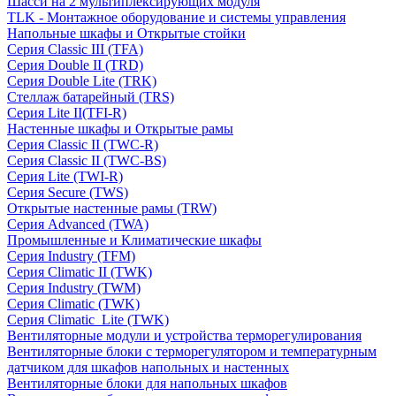
Шасси на 2 мультиплексирующих модуля
TLK - Монтажное оборудование и системы управления
Напольные шкафы и Открытые стойки
Серия Classic III (TFA)
Серия Double II (TRD)
Серия Double Lite (TRK)
Стеллаж батарейный (TRS)
Серия Lite II(TFI-R)
Настенные шкафы и Открытые рамы
Серия Classic II (TWC-R)
Серия Classic II (TWC-BS)
Серия Lite (TWI-R)
Серия Secure (TWS)
Открытые настенные рамы (TRW)
Серия Advanced (TWA)
Промышленные и Климатические шкафы
Серия Industry (TFM)
Серия Climatic II (TWK)
Серия Industry (TWM)
Серия Climatic (TWK)
Серия Climatic_Lite (TWK)
Вентиляторные модули и устройства терморегулирования
Вентиляторные блоки с терморегулятором и температурным
датчиком для шкафов напольных и настенных
Вентиляторные блоки для напольных шкафов