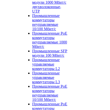
модули 1000 Мбит/c
двухволоконные,
UTP
Промышленные
коммутаторы
неуправляемые
10/100 Мбит/с
Промышленные PoE
коммутаторы
неуправляемые 1000
Мбит/с
Промышленные SFP
модули 100 Мбит/c
Промышленные
управляемые
коммутаторы L2
Промышленные
управляемые
коммутаторы L3
Промышленные PoE
коммутаторы
неуправляемые
10/100 Мбит/с
Промышленные PoE
коммутаторы