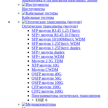
Маркировка и организация кабельных линий
Инструменты
Кабельные тестеры
Оптические трансиверы (модули)
SFP модули RJ-45 1.25 Гбит/c
SFP+ модули RJ-45 10 Гбит/c
SFP модули 10/100Мбит/с WDM
SFP модули 1,25Гбит/с WDM
SFP модули 1,25Гбит/с duplex
SFP+ модули duplex
SFP+ модули WDM
Модули 2,5G TDM
XFP модули 10G
Модули CWDM
QSFP модули 40G
QSFP модули 56G
QSFP модули 100G
CFP модули 100G
CFP2 модули 100G
Программаторы оптических трансиверов
+ ЕЩЕ 6