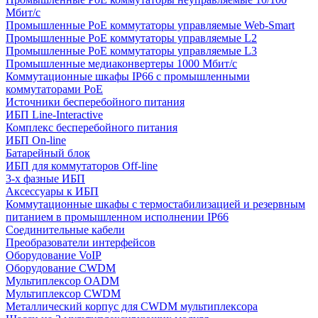
Мбит/с
Промышленные PoE коммутаторы управляемые Web-Smart
Промышленные PoE коммутаторы управляемые L2
Промышленные PoE коммутаторы управляемые L3
Промышленные медиаконвертеры 1000 Мбит/с
Коммутационные шкафы IP66 c промышленными
коммутаторами PoE
Источники бесперебойного питания
ИБП Line-Interactive
Комплекс бесперебойного питания
ИБП On-line
Батарейный блок
ИБП для коммутаторов Off-line
3-х фазные ИБП
Аксессуары к ИБП
Коммутационные шкафы с термостабилизацией и резервным
питанием в промышленном исполнении IP66
Соединительные кабели
Преобразователи интерфейсов
Оборудование VoIP
Оборудование CWDM
Мультиплекcор OADM
Мультиплексор CWDM
Металлический корпус для CWDM мультиплексора