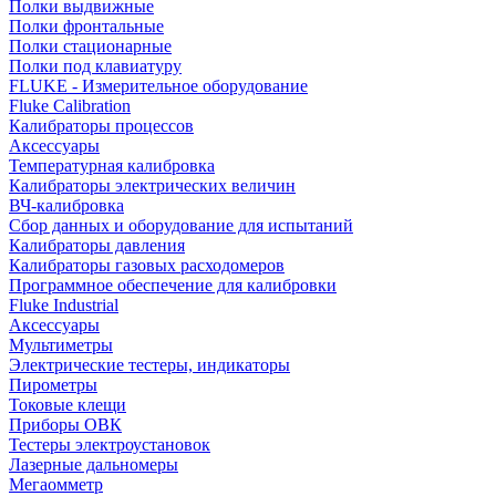
Полки выдвижные
Полки фронтальные
Полки стационарные
Полки под клавиатуру
FLUKE - Измерительное оборудование
Fluke Calibration
Калибраторы процессов
Аксессуары
Температурная калибровка
Калибраторы электрических величин
ВЧ-калибровка
Сбор данных и оборудование для испытаний
Калибраторы давления
Калибраторы газовых расходомеров
Программное обеспечение для калибровки
Fluke Industrial
Аксессуары
Мультиметры
Электрические тестеры, индикаторы
Пирометры
Токовые клещи
Приборы ОВК
Тестеры электроустановок
Лазерные дальномеры
Мегаомметр