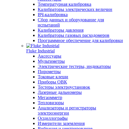
Температурная калибровка
Калибраторы электрических величин
ВЧ-калибровка
Сбор данных и оборудование для
испытаний
Калибраторы давления
Калибраторы газовых расходомеров
Программное обеспечение для калибровки
Fluke Industrial
Аксессуары
Мультиметры
Электрические тестеры, индикаторы
Пирометры
Токовые клещи
Приборы ОВК
Тестеры электроустановок
Лазерные дальномеры
Мегаомметр
Тепловизоры
Анализаторы и регистраторы
электроэнергии
Осциллографы
Измерители заземления
Вибрация и центрирование