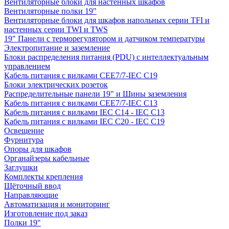
Вентиляторные блоки для настенных шкафов
Вентиляторные полки 19"
Вентиляторные блоки для шкафов напольных серии TFI и
настенных серии TWI и TWS
19" Панели с терморегулятором и датчиком температуры
Электропитание и заземление
Блоки распределения питания (PDU) с интеллектуальным
управлением
Кабель питания с вилками CEE7/7-IEC C19
Блоки электрических розеток
Распределительные панели 19" и Шины заземления
Кабель питания с вилками CEE7/7-IEC C13
Кабель питания с вилками IEC C14 - IEC C13
Кабель питания с вилками IEC C20 - IEC C19
Освещение
Фурнитура
Опоры для шкафов
Органайзеры кабельные
Заглушки
Комплекты крепления
Щёточный ввод
Направляющие
Автоматизация и мониторинг
Изготовление под заказ
Полки 19"