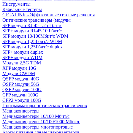
Инструменты
Кабельные тестеры
GIGALINK - Эффективные сетевые решения
Оптические трансиверы (модули)
SFP модули RJ-45 1.25 Гбит/c
SFP+ модули RJ-45 10 Гбит/c
SFP модули 10/100Мбит/с WDM
SFP модули 1,25Гбит/с WDM
SFP модули 1,25Гбит/с duplex
SFP+ модули duplex
SFP+ модули WDM
Модули 2,5G TDM
XFP модули 10G
Модули CWDM
QSFP модули 40G
QSFP модули 56G
QSFP модули 100G
CFP модули 100G
CFP2 модули 100G
Программаторы оптических трансиверов
Медиаконвертеры
Медиаконвертеры 10/100 Мбит/с
Медиаконвертеры 10/100/1000 Мбит/c
Медиаконвертеры многопортовые
Блоки питания для медиаконвертеров