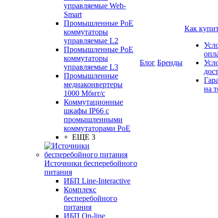
управляемые Web-
Smart
Промышленные PoE
Как купи
коммутаторы
управляемые L2
Усл
Промышленные PoE
опл
коммутаторы
Блог
Бренды
Усл
управляемые L3
дос
Промышленные
Гар
медиаконвертеры
на т
1000 Мбит/с
Коммутационные
шкафы IP66 c
промышленными
коммутаторами PoE
+ ЕЩЕ 3
Источники бесперебойного
питания
ИБП Line-Interactive
Комплекс
бесперебойного
питания
ИБП On-line