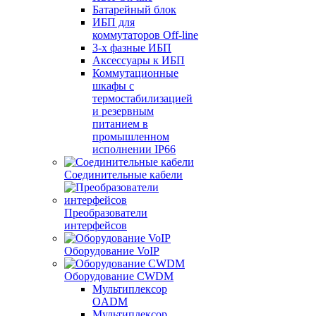
Батарейный блок
ИБП для
коммутаторов Off-line
3-х фазные ИБП
Аксессуары к ИБП
Коммутационные
шкафы с
термостабилизацией
и резервным
питанием в
промышленном
исполнении IP66
Соединительные кабели
Преобразователи
интерфейсов
Оборудование VoIP
Оборудование CWDM
Мультиплекcор
OADM
Мультиплексор