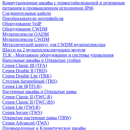
Коммутационные шкафы с термостабилизацией и резервным
питанием в промышленном исполнении IP66
Соединительные кабели
Преобразователи интерфейсов
Оборудование VoIP
Оборудование CWDM
Мультиплекcор OADM
Мультиплексор CWDM
Металлический корпус для CWDM мультиплексора
Шасси на 2 мультиплексирующих модуля
TLK - Монтажное оборудование и системы управления
Напольные шкафы и Открытые стойки
Серия Classic III (TFA)
Серия Double II (TRD)
Серия Double Lite (TRK)
Стеллаж батарейный (TRS)
Серия Lite II(TFI-R)
Настенные шкафы и Открытые рамы
Серия Classic II (TWC-R)
Серия Classic II (TWC-BS)
Серия Lite (TWI-R)
Серия Secure (TWS)
Открытые настенные рамы (TRW)
Серия Advanced (TWA)
Промышленные и Климатические шкафы