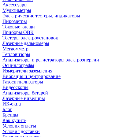
Аксессуары
Мультиметры
Электрические тестеры, индикаторы
Пирометры
Токовые клещи
Приборы ОВК
Тестеры электроустановок
Лазерные дальномеры
Мегаомметр
Тепловизоры
Анализаторы и регистраторы электроэнергии
Осциллографы
Измерители заземления
Вибрация и центрирование
Газосигнализаторы
Видеоскопы
Анализаторы батарей
Лазерные нивелиры
ИК-окна
Блог
Бренды
Как купить
Условия оплаты
Условия доставки
Гарантия на товар