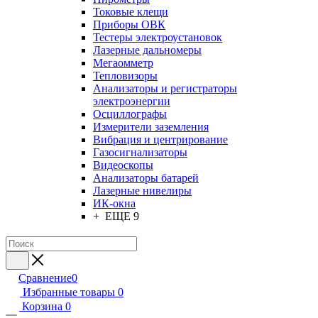
Токовые клещи
Приборы ОВК
Тестеры электроустановок
Лазерные дальномеры
Мегаомметр
Тепловизоры
Анализаторы и регистраторы
электроэнергии
Осциллографы
Измерители заземления
Вибрация и центрирование
Газосигнализаторы
Видеоскопы
Анализаторы батарей
Лазерные нивелиры
ИК-окна
+ ЕЩЕ 9
Сравнение
0
Избранные товары
0
Корзина
0