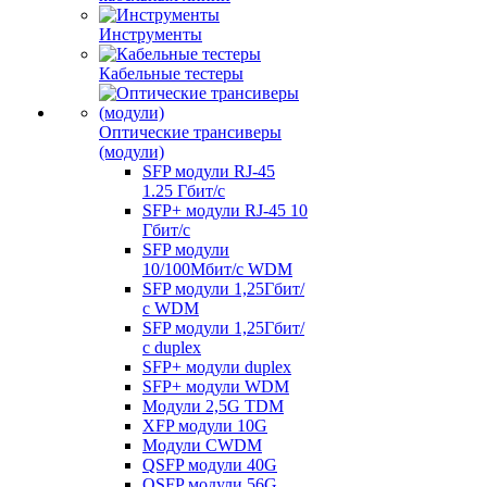
Инструменты
Кабельные тестеры
Оптические трансиверы
(модули)
SFP модули RJ-45
1.25 Гбит/c
SFP+ модули RJ-45 10
Гбит/c
SFP модули
10/100Мбит/с WDM
SFP модули 1,25Гбит/
с WDM
SFP модули 1,25Гбит/
с duplex
SFP+ модули duplex
SFP+ модули WDM
Модули 2,5G TDM
XFP модули 10G
Модули CWDM
QSFP модули 40G
QSFP модули 56G