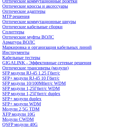
Оптические коммутационные розетки
Оптические кроссы и аксессуары
Оптические адаптеры
MTP решения
Оптические коммутационные шнуры
Оптические кабельные сборки
Сплиттеры
Оптические муфты ВОЛС
Арматура ВОЛС
Маркировка и организация кабельных линий
Инструменты
Кабельные тестеры
GIGALINK - Эффективные сетевые решения
Оптические трансиверы (модули)
SFP модули RJ-45 1.25 Гбит/c
SFP+ модули RJ-45 10 Гбит/c
SFP модули 10/100Мбит/с WDM
SFP модули 1,25Гбит/с WDM
SFP модули 1,25Гбит/с duplex
SFP+ модули duplex
SFP+ модули WDM
Модули 2,5G TDM
XFP модули 10G
Модули CWDM
QSFP модули 40G