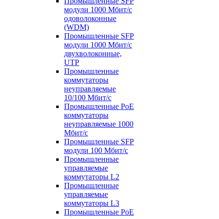
Промышленные SFP
модули 1000 Мбит/c
одоволоконные
(WDM)
Промышленные SFP
модули 1000 Мбит/c
двухволоконные,
UTP
Промышленные
коммутаторы
неуправляемые
10/100 Мбит/с
Промышленные PoE
коммутаторы
неуправляемые 1000
Мбит/с
Промышленные SFP
модули 100 Мбит/c
Промышленные
управляемые
коммутаторы L2
Промышленные
управляемые
коммутаторы L3
Промышленные PoE