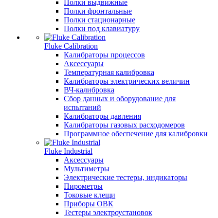
Полки выдвижные
Полки фронтальные
Полки стационарные
Полки под клавиатуру
Fluke Calibration
Калибраторы процессов
Аксессуары
Температурная калибровка
Калибраторы электрических величин
ВЧ-калибровка
Сбор данных и оборудование для
испытаний
Калибраторы давления
Калибраторы газовых расходомеров
Программное обеспечение для калибровки
Fluke Industrial
Аксессуары
Мультиметры
Электрические тестеры, индикаторы
Пирометры
Токовые клещи
Приборы ОВК
Тестеры электроустановок