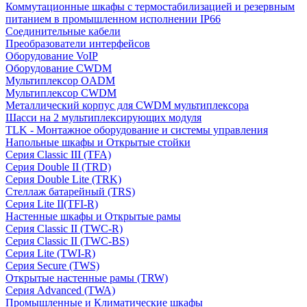
Коммутационные шкафы с термостабилизацией и резервным
питанием в промышленном исполнении IP66
Соединительные кабели
Преобразователи интерфейсов
Оборудование VoIP
Оборудование CWDM
Мультиплекcор OADM
Мультиплексор CWDM
Металлический корпус для CWDM мультиплексора
Шасси на 2 мультиплексирующих модуля
TLK - Монтажное оборудование и системы управления
Напольные шкафы и Открытые стойки
Серия Classic III (TFA)
Серия Double II (TRD)
Серия Double Lite (TRK)
Стеллаж батарейный (TRS)
Серия Lite II(TFI-R)
Настенные шкафы и Открытые рамы
Серия Classic II (TWC-R)
Серия Classic II (TWC-BS)
Серия Lite (TWI-R)
Серия Secure (TWS)
Открытые настенные рамы (TRW)
Серия Advanced (TWA)
Промышленные и Климатические шкафы