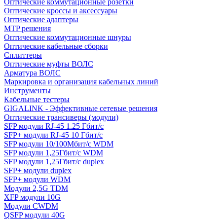
Оптические коммутационные розетки
Оптические кроссы и аксессуары
Оптические адаптеры
MTP решения
Оптические коммутационные шнуры
Оптические кабельные сборки
Сплиттеры
Оптические муфты ВОЛС
Арматура ВОЛС
Маркировка и организация кабельных линий
Инструменты
Кабельные тестеры
GIGALINK - Эффективные сетевые решения
Оптические трансиверы (модули)
SFP модули RJ-45 1.25 Гбит/c
SFP+ модули RJ-45 10 Гбит/c
SFP модули 10/100Мбит/с WDM
SFP модули 1,25Гбит/с WDM
SFP модули 1,25Гбит/с duplex
SFP+ модули duplex
SFP+ модули WDM
Модули 2,5G TDM
XFP модули 10G
Модули CWDM
QSFP модули 40G