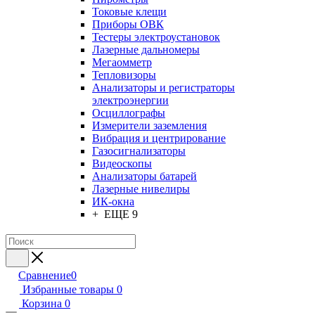
Токовые клещи
Приборы ОВК
Тестеры электроустановок
Лазерные дальномеры
Мегаомметр
Тепловизоры
Анализаторы и регистраторы
электроэнергии
Осциллографы
Измерители заземления
Вибрация и центрирование
Газосигнализаторы
Видеоскопы
Анализаторы батарей
Лазерные нивелиры
ИК-окна
+ ЕЩЕ 9
Сравнение
0
Избранные товары
0
Корзина
0