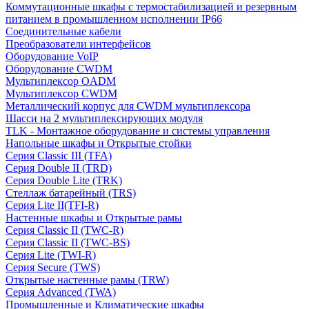
Коммутационные шкафы с термостабилизацией и резервным
питанием в промышленном исполнении IP66
Соединительные кабели
Преобразователи интерфейсов
Оборудование VoIP
Оборудование CWDM
Мультиплекcор OADM
Мультиплексор CWDM
Металлический корпус для CWDM мультиплексора
Шасси на 2 мультиплексирующих модуля
TLK - Монтажное оборудование и системы управления
Напольные шкафы и Открытые стойки
Серия Classic III (TFA)
Серия Double II (TRD)
Серия Double Lite (TRK)
Стеллаж батарейный (TRS)
Серия Lite II(TFI-R)
Настенные шкафы и Открытые рамы
Серия Classic II (TWC-R)
Серия Classic II (TWC-BS)
Серия Lite (TWI-R)
Серия Secure (TWS)
Открытые настенные рамы (TRW)
Серия Advanced (TWA)
Промышленные и Климатические шкафы