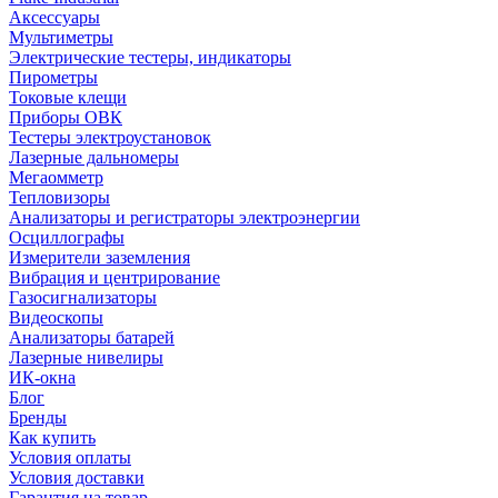
Аксессуары
Мультиметры
Электрические тестеры, индикаторы
Пирометры
Токовые клещи
Приборы ОВК
Тестеры электроустановок
Лазерные дальномеры
Мегаомметр
Тепловизоры
Анализаторы и регистраторы электроэнергии
Осциллографы
Измерители заземления
Вибрация и центрирование
Газосигнализаторы
Видеоскопы
Анализаторы батарей
Лазерные нивелиры
ИК-окна
Блог
Бренды
Как купить
Условия оплаты
Условия доставки
Гарантия на товар