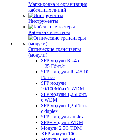
Маркировка и организация
кабельных линий
Инструменты
Кабельные тестеры
Оптические трансиверы
(модули)
SFP модули RJ-45
1.25 Гбит/c
SFP+ модули RJ-45 10
Гбит/c
SFP модули
10/100Мбит/с WDM
SFP модули 1,25Гбит/
с WDM
SFP модули 1,25Гбит/
с duplex
SFP+ модули duplex
SFP+ модули WDM
Модули 2,5G TDM
XFP модули 10G
Модули CWDM