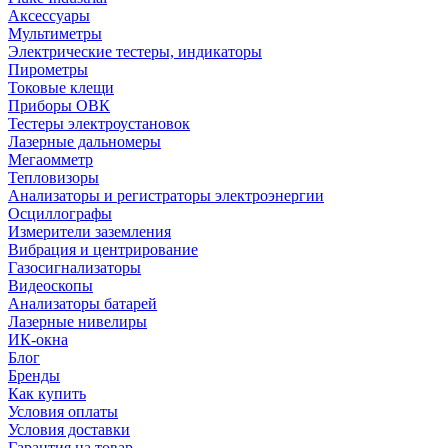
Аксессуары
Мультиметры
Электрические тестеры, индикаторы
Пирометры
Токовые клещи
Приборы ОВК
Тестеры электроустановок
Лазерные дальномеры
Мегаомметр
Тепловизоры
Анализаторы и регистраторы электроэнергии
Осциллографы
Измерители заземления
Вибрация и центрирование
Газосигнализаторы
Видеоскопы
Анализаторы батарей
Лазерные нивелиры
ИК-окна
Блог
Бренды
Как купить
Условия оплаты
Условия доставки
Гарантия на товар