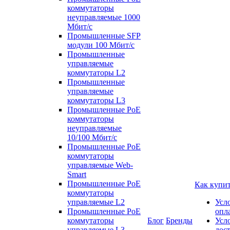
коммутаторы
неуправляемые 1000
Мбит/с
Промышленные SFP
модули 100 Мбит/c
Промышленные
управляемые
коммутаторы L2
Промышленные
управляемые
коммутаторы L3
Промышленные PoE
коммутаторы
неуправляемые
10/100 Мбит/с
Промышленные PoE
коммутаторы
управляемые Web-
Smart
Промышленные PoE
Как купи
коммутаторы
управляемые L2
Усл
Промышленные PoE
опл
коммутаторы
Блог
Бренды
Усл
управляемые L3
дос