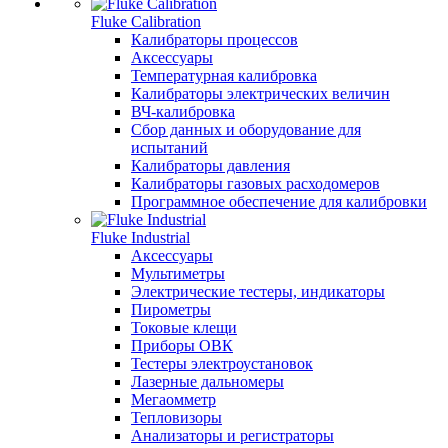
Fluke Calibration
Калибраторы процессов
Аксессуары
Температурная калибровка
Калибраторы электрических величин
ВЧ-калибровка
Сбор данных и оборудование для
испытаний
Калибраторы давления
Калибраторы газовых расходомеров
Программное обеспечение для калибровки
Fluke Industrial
Аксессуары
Мультиметры
Электрические тестеры, индикаторы
Пирометры
Токовые клещи
Приборы ОВК
Тестеры электроустановок
Лазерные дальномеры
Мегаомметр
Тепловизоры
Анализаторы и регистраторы