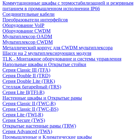
Коммутационные шкафы с термостабилизацией и резервным
питанием в промышленном исполнении IP66
Соединительные кабели
Преобразователи интерфейсов
Оборудование VoIP
Оборудование CWDM
Мультиплекcор OADM
Мультиплексор CWDM
Металлический корпус для CWDM мультиплексора
Шасси на 2 мультиплексирующих модуля
TLK - Монтажное оборудование и системы управления
Напольные шкафы и Открытые стойки
Серия Classic III (TFA)
Серия Double II (TRD)
Серия Double Lite (TRK)
Стеллаж батарейный (TRS)
Серия Lite II(TFI-R)
Настенные шкафы и Открытые рамы
Серия Classic II (TWC-R)
Серия Classic II (TWC-BS)
Серия Lite (TWI-R)
Серия Secure (TWS)
Открытые настенные рамы (TRW)
Серия Advanced (TWA)
Промышленные и Климатические шкафы