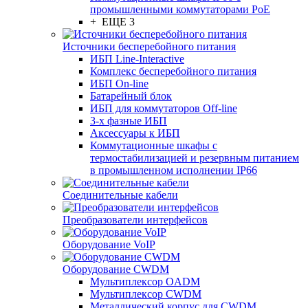
промышленными коммутаторами PoE
+ ЕЩЕ 3
Источники бесперебойного питания
ИБП Line-Interactive
Комплекс бесперебойного питания
ИБП On-line
Батарейный блок
ИБП для коммутаторов Off-line
3-х фазные ИБП
Аксессуары к ИБП
Коммутационные шкафы с
термостабилизацией и резервным питанием
в промышленном исполнении IP66
Соединительные кабели
Преобразователи интерфейсов
Оборудование VoIP
Оборудование CWDM
Мультиплекcор OADM
Мультиплексор CWDM
Металлический корпус для CWDM