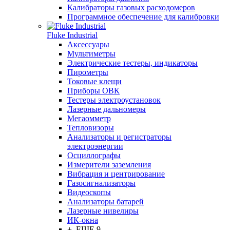
Калибраторы газовых расходомеров
Программное обеспечение для калибровки
Fluke Industrial
Аксессуары
Мультиметры
Электрические тестеры, индикаторы
Пирометры
Токовые клещи
Приборы ОВК
Тестеры электроустановок
Лазерные дальномеры
Мегаомметр
Тепловизоры
Анализаторы и регистраторы
электроэнергии
Осциллографы
Измерители заземления
Вибрация и центрирование
Газосигнализаторы
Видеоскопы
Анализаторы батарей
Лазерные нивелиры
ИК-окна
+ ЕЩЕ 9