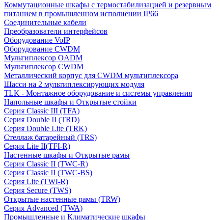
Коммутационные шкафы с термостабилизацией и резервным
питанием в промышленном исполнении IP66
Соединительные кабели
Преобразователи интерфейсов
Оборудование VoIP
Оборудование CWDM
Мультиплекcор OADM
Мультиплексор CWDM
Металлический корпус для CWDM мультиплексора
Шасси на 2 мультиплексирующих модуля
TLK - Монтажное оборудование и системы управления
Напольные шкафы и Открытые стойки
Серия Classic III (TFA)
Серия Double II (TRD)
Серия Double Lite (TRK)
Стеллаж батарейный (TRS)
Серия Lite II(TFI-R)
Настенные шкафы и Открытые рамы
Серия Classic II (TWC-R)
Серия Classic II (TWC-BS)
Серия Lite (TWI-R)
Серия Secure (TWS)
Открытые настенные рамы (TRW)
Серия Advanced (TWA)
Промышленные и Климатические шкафы