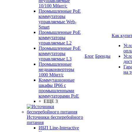
неуправляемые
10/100 Мбит/с
Промышленные PoE
коммутаторы
управляемые Web-
Smart
Промышленные PoE
Как купи
коммутаторы
управляемые L2
Усл
Промышленные PoE
опл
коммутаторы
Блог
Бренды
Усл
управляемые L3
дос
Промышленные
Гар
медиаконвертеры
на т
1000 Мбит/с
Коммутационные
шкафы IP66 c
промышленными
коммутаторами PoE
+ ЕЩЕ 3
Источники бесперебойного
питания
ИБП Line-Interactive