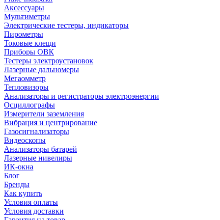
Аксессуары
Мультиметры
Электрические тестеры, индикаторы
Пирометры
Токовые клещи
Приборы ОВК
Тестеры электроустановок
Лазерные дальномеры
Мегаомметр
Тепловизоры
Анализаторы и регистраторы электроэнергии
Осциллографы
Измерители заземления
Вибрация и центрирование
Газосигнализаторы
Видеоскопы
Анализаторы батарей
Лазерные нивелиры
ИК-окна
Блог
Бренды
Как купить
Условия оплаты
Условия доставки
Гарантия на товар