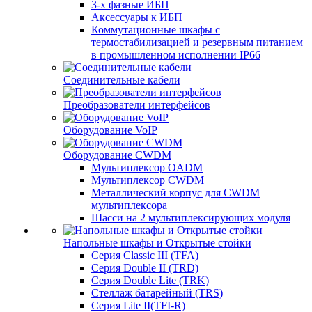
3-х фазные ИБП
Аксессуары к ИБП
Коммутационные шкафы с
термостабилизацией и резервным питанием
в промышленном исполнении IP66
Соединительные кабели
Преобразователи интерфейсов
Оборудование VoIP
Оборудование CWDM
Мультиплекcор OADM
Мультиплексор CWDM
Металлический корпус для CWDM
мультиплексора
Шасси на 2 мультиплексирующих модуля
Напольные шкафы и Открытые стойки
Серия Classic III (TFA)
Серия Double II (TRD)
Серия Double Lite (TRK)
Стеллаж батарейный (TRS)
Серия Lite II(TFI-R)