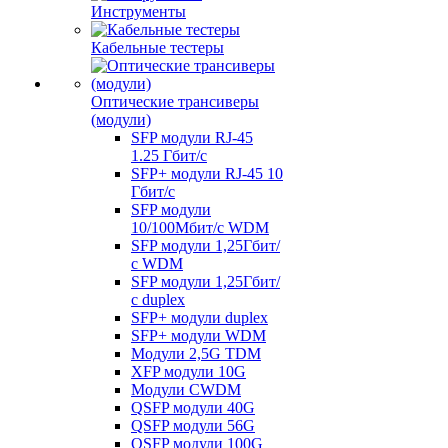
Инструменты
Кабельные тестеры
Оптические трансиверы
(модули)
SFP модули RJ-45
1.25 Гбит/c
SFP+ модули RJ-45 10
Гбит/c
SFP модули
10/100Мбит/с WDM
SFP модули 1,25Гбит/
с WDM
SFP модули 1,25Гбит/
с duplex
SFP+ модули duplex
SFP+ модули WDM
Модули 2,5G TDM
XFP модули 10G
Модули CWDM
QSFP модули 40G
QSFP модули 56G
QSFP модули 100G