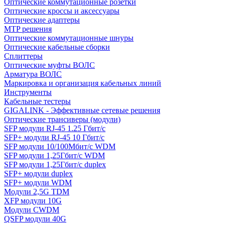
Оптические коммутационные розетки
Оптические кроссы и аксессуары
Оптические адаптеры
MTP решения
Оптические коммутационные шнуры
Оптические кабельные сборки
Сплиттеры
Оптические муфты ВОЛС
Арматура ВОЛС
Маркировка и организация кабельных линий
Инструменты
Кабельные тестеры
GIGALINK - Эффективные сетевые решения
Оптические трансиверы (модули)
SFP модули RJ-45 1.25 Гбит/c
SFP+ модули RJ-45 10 Гбит/c
SFP модули 10/100Мбит/с WDM
SFP модули 1,25Гбит/с WDM
SFP модули 1,25Гбит/с duplex
SFP+ модули duplex
SFP+ модули WDM
Модули 2,5G TDM
XFP модули 10G
Модули CWDM
QSFP модули 40G