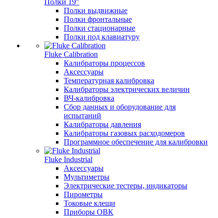
Полки 19"
Полки выдвижные
Полки фронтальные
Полки стационарные
Полки под клавиатуру
Fluke Calibration
Калибраторы процессов
Аксессуары
Температурная калибровка
Калибраторы электрических величин
ВЧ-калибровка
Сбор данных и оборудование для
испытаний
Калибраторы давления
Калибраторы газовых расходомеров
Программное обеспечение для калибровки
Fluke Industrial
Аксессуары
Мультиметры
Электрические тестеры, индикаторы
Пирометры
Токовые клещи
Приборы ОВК