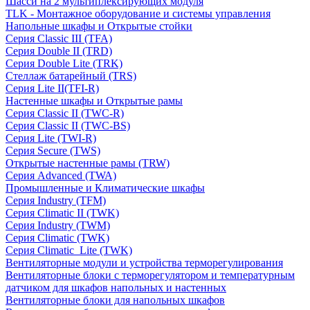
Шасси на 2 мультиплексирующих модуля
TLK - Монтажное оборудование и системы управления
Напольные шкафы и Открытые стойки
Серия Classic III (TFA)
Серия Double II (TRD)
Серия Double Lite (TRK)
Стеллаж батарейный (TRS)
Серия Lite II(TFI-R)
Настенные шкафы и Открытые рамы
Серия Classic II (TWC-R)
Серия Classic II (TWC-BS)
Серия Lite (TWI-R)
Серия Secure (TWS)
Открытые настенные рамы (TRW)
Серия Advanced (TWA)
Промышленные и Климатические шкафы
Серия Industry (TFM)
Серия Climatic II (TWK)
Серия Industry (TWM)
Серия Climatic (TWK)
Серия Climatic_Lite (TWK)
Вентиляторные модули и устройства терморегулирования
Вентиляторные блоки с терморегулятором и температурным
датчиком для шкафов напольных и настенных
Вентиляторные блоки для напольных шкафов