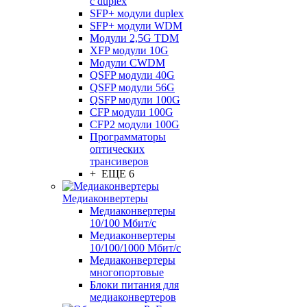
с duplex
SFP+ модули duplex
SFP+ модули WDM
Модули 2,5G TDM
XFP модули 10G
Модули CWDM
QSFP модули 40G
QSFP модули 56G
QSFP модули 100G
CFP модули 100G
CFP2 модули 100G
Программаторы
оптических
трансиверов
+ ЕЩЕ 6
Медиаконвертеры
Медиаконвертеры
10/100 Мбит/с
Медиаконвертеры
10/100/1000 Мбит/c
Медиаконвертеры
многопортовые
Блоки питания для
медиаконвертеров