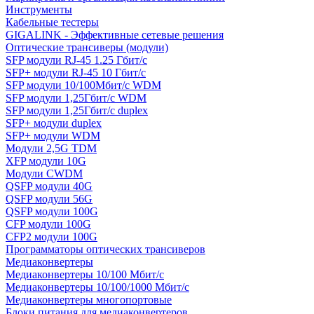
Инструменты
Кабельные тестеры
GIGALINK - Эффективные сетевые решения
Оптические трансиверы (модули)
SFP модули RJ-45 1.25 Гбит/c
SFP+ модули RJ-45 10 Гбит/c
SFP модули 10/100Мбит/с WDM
SFP модули 1,25Гбит/с WDM
SFP модули 1,25Гбит/с duplex
SFP+ модули duplex
SFP+ модули WDM
Модули 2,5G TDM
XFP модули 10G
Модули CWDM
QSFP модули 40G
QSFP модули 56G
QSFP модули 100G
CFP модули 100G
CFP2 модули 100G
Программаторы оптических трансиверов
Медиаконвертеры
Медиаконвертеры 10/100 Мбит/с
Медиаконвертеры 10/100/1000 Мбит/c
Медиаконвертеры многопортовые
Блоки питания для медиаконвертеров