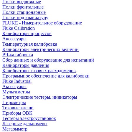
Полки выдвижные
Полки фронтальные
Полки стационарные
Полки под клавиатуру
FLUKE - Измерительное оборудование
Fluke Calibration
Калибраторы процессов
Аксессуары
Температурная калибровка
Калибраторы электрических величин
ВЧ-калибровка
Сбор данных и оборудование для испытаний
Калибраторы давления
Калибраторы газовых расходомеров
Программное обеспечение для калибровки
Fluke Industrial
Аксессуары
Мультиметры
Электрические тестеры, индикаторы
Пирометры
Токовые клещи
Приборы ОВК
Тестеры электроустановок
Лазерные дальномеры
Мегаомметр