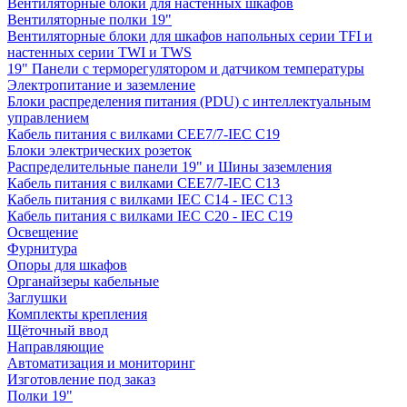
Вентиляторные блоки для настенных шкафов
Вентиляторные полки 19"
Вентиляторные блоки для шкафов напольных серии TFI и
настенных серии TWI и TWS
19" Панели с терморегулятором и датчиком температуры
Электропитание и заземление
Блоки распределения питания (PDU) с интеллектуальным
управлением
Кабель питания с вилками CEE7/7-IEC C19
Блоки электрических розеток
Распределительные панели 19" и Шины заземления
Кабель питания с вилками CEE7/7-IEC C13
Кабель питания с вилками IEC C14 - IEC C13
Кабель питания с вилками IEC C20 - IEC C19
Освещение
Фурнитура
Опоры для шкафов
Органайзеры кабельные
Заглушки
Комплекты крепления
Щёточный ввод
Направляющие
Автоматизация и мониторинг
Изготовление под заказ
Полки 19"