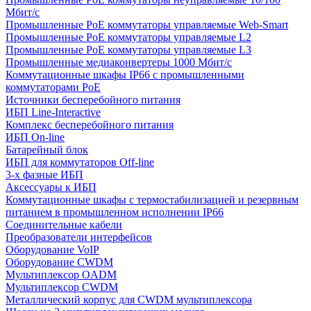
Мбит/с
Промышленные PoE коммутаторы управляемые Web-Smart
Промышленные PoE коммутаторы управляемые L2
Промышленные PoE коммутаторы управляемые L3
Промышленные медиаконвертеры 1000 Мбит/с
Коммутационные шкафы IP66 c промышленными
коммутаторами PoE
Источники бесперебойного питания
ИБП Line-Interactive
Комплекс бесперебойного питания
ИБП On-line
Батарейный блок
ИБП для коммутаторов Off-line
3-х фазные ИБП
Аксессуары к ИБП
Коммутационные шкафы с термостабилизацией и резервным
питанием в промышленном исполнении IP66
Соединительные кабели
Преобразователи интерфейсов
Оборудование VoIP
Оборудование CWDM
Мультиплекcор OADM
Мультиплексор CWDM
Металлический корпус для CWDM мультиплексора