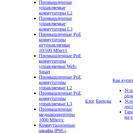
Промышленные
управляемые
коммутаторы L2
Промышленные
управляемые
коммутаторы L3
Промышленные PoE
коммутаторы
неуправляемые
10/100 Мбит/с
Промышленные PoE
коммутаторы
управляемые Web-
Smart
Промышленные PoE
Как купи
коммутаторы
управляемые L2
Усл
Промышленные PoE
опл
коммутаторы
Блог
Бренды
Усл
управляемые L3
дос
Промышленные
Гар
медиаконвертеры
на т
1000 Мбит/с
Коммутационные
шкафы IP66 c