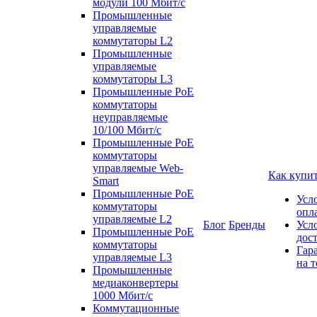
модули 100 Мбит/c
Промышленные
управляемые
коммутаторы L2
Промышленные
управляемые
коммутаторы L3
Промышленные PoE
коммутаторы
неуправляемые
10/100 Мбит/с
Промышленные PoE
коммутаторы
управляемые Web-
Как купи
Smart
Промышленные PoE
Усл
коммутаторы
опл
управляемые L2
Блог
Бренды
Усл
Промышленные PoE
дос
коммутаторы
Гар
управляемые L3
на т
Промышленные
медиаконвертеры
1000 Мбит/с
Коммутационные