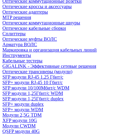
Оптические коммутационные розетки
Оптические кроссы и аксессуары
Оптические адаптеры
MTP решения
Оптические коммутационные шнуры
Оптические кабельные сборки
Сплиттеры
Оптические муфты ВОЛС
Арматура ВОЛС
Маркировка и организация кабельных линий
Инструменты
Кабельные тестеры
GIGALINK - Эффективные сетевые решения
Оптические трансиверы (модули)
SFP модули RJ-45 1.25 Гбит/c
SFP+ модули RJ-45 10 Гбит/c
SFP модули 10/100Мбит/с WDM
SFP модули 1,25Гбит/с WDM
SFP модули 1,25Гбит/с duplex
SFP+ модули duplex
SFP+ модули WDM
Модули 2,5G TDM
XFP модули 10G
Модули CWDM
QSFP модули 40G