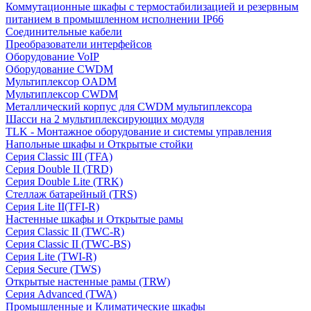
Коммутационные шкафы с термостабилизацией и резервным
питанием в промышленном исполнении IP66
Соединительные кабели
Преобразователи интерфейсов
Оборудование VoIP
Оборудование CWDM
Мультиплекcор OADM
Мультиплексор CWDM
Металлический корпус для CWDM мультиплексора
Шасси на 2 мультиплексирующих модуля
TLK - Монтажное оборудование и системы управления
Напольные шкафы и Открытые стойки
Серия Classic III (TFA)
Серия Double II (TRD)
Серия Double Lite (TRK)
Стеллаж батарейный (TRS)
Серия Lite II(TFI-R)
Настенные шкафы и Открытые рамы
Серия Classic II (TWC-R)
Серия Classic II (TWC-BS)
Серия Lite (TWI-R)
Серия Secure (TWS)
Открытые настенные рамы (TRW)
Серия Advanced (TWA)
Промышленные и Климатические шкафы