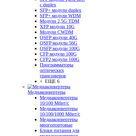
с duplex
SFP+ модули duplex
SFP+ модули WDM
Модули 2,5G TDM
XFP модули 10G
Модули CWDM
QSFP модули 40G
QSFP модули 56G
QSFP модули 100G
CFP модули 100G
CFP2 модули 100G
Программаторы
оптических
трансиверов
+ ЕЩЕ 6
Медиаконвертеры
Медиаконвертеры
10/100 Мбит/с
Медиаконвертеры
10/100/1000 Мбит/c
Медиаконвертеры
многопортовые
Блоки питания для
медиаконвертеров