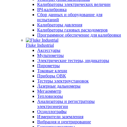
Калибраторы электрических величин
ВЧ-калибровка
Сбор данных и оборудование для
испытаний
Калибраторы давления
Калибраторы газовых расходомеров
Программное обеспечение для калибровки
Fluke Industrial
Аксессуары
Мультиметры
Электрические тестеры, индикаторы
Пирометры
Токовые клещи
Приборы ОВК
Тестеры электроустановок
Лазерные дальномеры
Мегаомметр
Тепловизоры
Анализаторы и регистраторы
электроэнергии
Осциллографы
Измерители заземления
Вибрация и центрирование
Газосигнализаторы