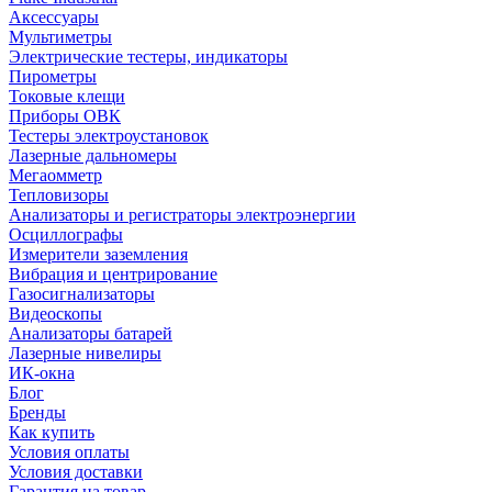
Аксессуары
Мультиметры
Электрические тестеры, индикаторы
Пирометры
Токовые клещи
Приборы ОВК
Тестеры электроустановок
Лазерные дальномеры
Мегаомметр
Тепловизоры
Анализаторы и регистраторы электроэнергии
Осциллографы
Измерители заземления
Вибрация и центрирование
Газосигнализаторы
Видеоскопы
Анализаторы батарей
Лазерные нивелиры
ИК-окна
Блог
Бренды
Как купить
Условия оплаты
Условия доставки
Гарантия на товар