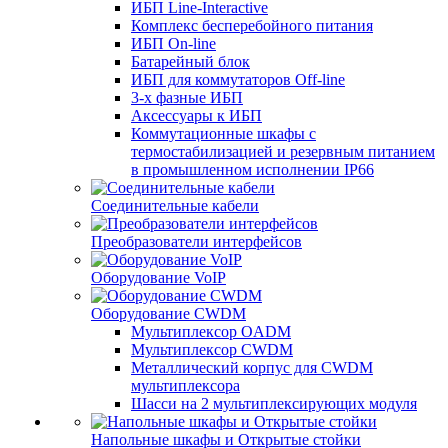
ИБП Line-Interactive
Комплекс бесперебойного питания
ИБП On-line
Батарейный блок
ИБП для коммутаторов Off-line
3-х фазные ИБП
Аксессуары к ИБП
Коммутационные шкафы с
термостабилизацией и резервным питанием
в промышленном исполнении IP66
Соединительные кабели
Преобразователи интерфейсов
Оборудование VoIP
Оборудование CWDM
Мультиплекcор OADM
Мультиплексор CWDM
Металлический корпус для CWDM
мультиплексора
Шасси на 2 мультиплексирующих модуля
Напольные шкафы и Открытые стойки