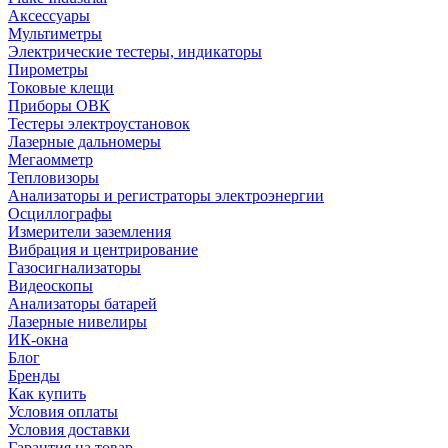
Аксессуары
Мультиметры
Электрические тестеры, индикаторы
Пирометры
Токовые клещи
Приборы ОВК
Тестеры электроустановок
Лазерные дальномеры
Мегаомметр
Тепловизоры
Анализаторы и регистраторы электроэнергии
Осциллографы
Измерители заземления
Вибрация и центрирование
Газосигнализаторы
Видеоскопы
Анализаторы батарей
Лазерные нивелиры
ИК-окна
Блог
Бренды
Как купить
Условия оплаты
Условия доставки
Гарантия на товар