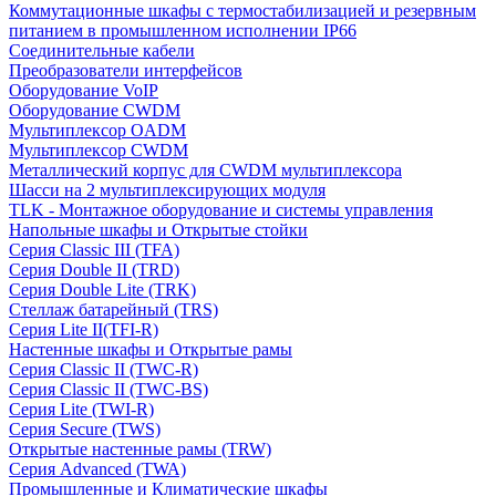
Коммутационные шкафы с термостабилизацией и резервным
питанием в промышленном исполнении IP66
Соединительные кабели
Преобразователи интерфейсов
Оборудование VoIP
Оборудование CWDM
Мультиплекcор OADM
Мультиплексор CWDM
Металлический корпус для CWDM мультиплексора
Шасси на 2 мультиплексирующих модуля
TLK - Монтажное оборудование и системы управления
Напольные шкафы и Открытые стойки
Серия Classic III (TFA)
Серия Double II (TRD)
Серия Double Lite (TRK)
Стеллаж батарейный (TRS)
Серия Lite II(TFI-R)
Настенные шкафы и Открытые рамы
Серия Classic II (TWC-R)
Серия Classic II (TWC-BS)
Серия Lite (TWI-R)
Серия Secure (TWS)
Открытые настенные рамы (TRW)
Серия Advanced (TWA)
Промышленные и Климатические шкафы