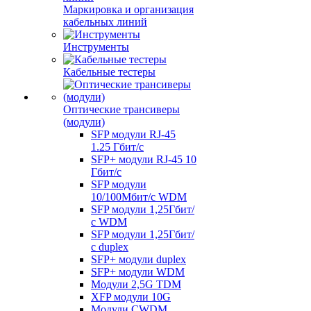
Маркировка и организация
кабельных линий
Инструменты
Кабельные тестеры
Оптические трансиверы
(модули)
SFP модули RJ-45
1.25 Гбит/c
SFP+ модули RJ-45 10
Гбит/c
SFP модули
10/100Мбит/с WDM
SFP модули 1,25Гбит/
с WDM
SFP модули 1,25Гбит/
с duplex
SFP+ модули duplex
SFP+ модули WDM
Модули 2,5G TDM
XFP модули 10G
Модули CWDM