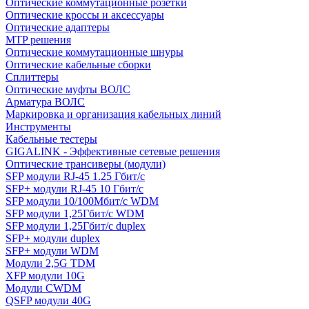
Оптические коммутационные розетки
Оптические кроссы и аксессуары
Оптические адаптеры
MTP решения
Оптические коммутационные шнуры
Оптические кабельные сборки
Сплиттеры
Оптические муфты ВОЛС
Арматура ВОЛС
Маркировка и организация кабельных линий
Инструменты
Кабельные тестеры
GIGALINK - Эффективные сетевые решения
Оптические трансиверы (модули)
SFP модули RJ-45 1.25 Гбит/c
SFP+ модули RJ-45 10 Гбит/c
SFP модули 10/100Мбит/с WDM
SFP модули 1,25Гбит/с WDM
SFP модули 1,25Гбит/с duplex
SFP+ модули duplex
SFP+ модули WDM
Модули 2,5G TDM
XFP модули 10G
Модули CWDM
QSFP модули 40G