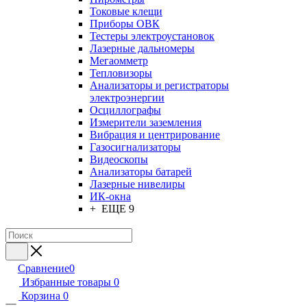
Токовые клещи
Приборы ОВК
Тестеры электроустановок
Лазерные дальномеры
Мегаомметр
Тепловизоры
Анализаторы и регистраторы
электроэнергии
Осциллографы
Измерители заземления
Вибрация и центрирование
Газосигнализаторы
Видеоскопы
Анализаторы батарей
Лазерные нивелиры
ИК-окна
+ ЕЩЕ 9
Сравнение
0
Избранные товары
0
Корзина
0