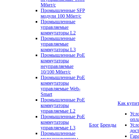
Мбит/с
Промышленные SFP
модули 100 Мбит/c
Промышленные
управляемые
коммутаторы L2
Промышленные
управляемые
коммутаторы L3
Промышленные PoE
коммутаторы
неуправляемые
10/100 Мбит/с
Промышленные PoE
коммутаторы
управляемые Web-
Smart
Промышленные PoE
Как купи
коммутаторы
управляемые L2
Усл
Промышленные PoE
опл
коммутаторы
Блог
Бренды
Усл
управляемые L3
дос
Промышленные
Гар
медиаконвертеры