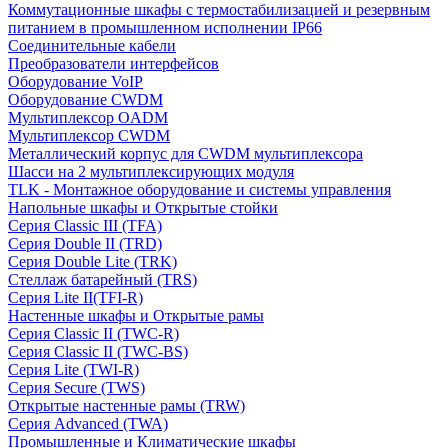
Коммутационные шкафы с термостабилизацией и резервным
питанием в промышленном исполнении IP66
Соединительные кабели
Преобразователи интерфейсов
Оборудование VoIP
Оборудование CWDM
Мультиплекcор OADM
Мультиплексор CWDM
Металлический корпус для CWDM мультиплексора
Шасси на 2 мультиплексирующих модуля
TLK - Монтажное оборудование и системы управления
Напольные шкафы и Открытые стойки
Серия Classic III (TFA)
Серия Double II (TRD)
Серия Double Lite (TRK)
Стеллаж батарейный (TRS)
Серия Lite II(TFI-R)
Настенные шкафы и Открытые рамы
Серия Classic II (TWC-R)
Серия Classic II (TWC-BS)
Серия Lite (TWI-R)
Серия Secure (TWS)
Открытые настенные рамы (TRW)
Серия Advanced (TWA)
Промышленные и Климатические шкафы