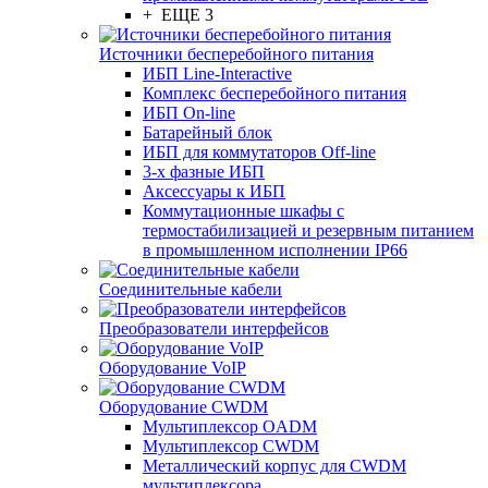
+ ЕЩЕ 3
Источники бесперебойного питания
ИБП Line-Interactive
Комплекс бесперебойного питания
ИБП On-line
Батарейный блок
ИБП для коммутаторов Off-line
3-х фазные ИБП
Аксессуары к ИБП
Коммутационные шкафы с
термостабилизацией и резервным питанием
в промышленном исполнении IP66
Соединительные кабели
Преобразователи интерфейсов
Оборудование VoIP
Оборудование CWDM
Мультиплекcор OADM
Мультиплексор CWDM
Металлический корпус для CWDM
мультиплексора