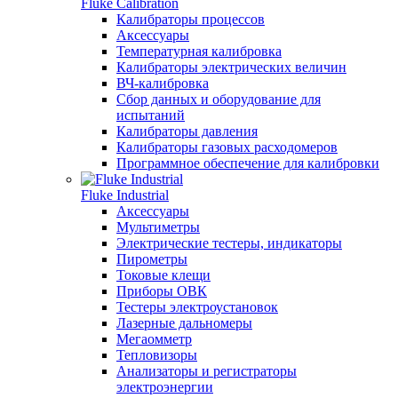
Fluke Calibration
Калибраторы процессов
Аксессуары
Температурная калибровка
Калибраторы электрических величин
ВЧ-калибровка
Сбор данных и оборудование для
испытаний
Калибраторы давления
Калибраторы газовых расходомеров
Программное обеспечение для калибровки
Fluke Industrial
Аксессуары
Мультиметры
Электрические тестеры, индикаторы
Пирометры
Токовые клещи
Приборы ОВК
Тестеры электроустановок
Лазерные дальномеры
Мегаомметр
Тепловизоры
Анализаторы и регистраторы
электроэнергии