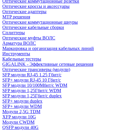
Оптические коммутационные розетки
Оптические кроссы и аксессуары
Оптические адаптеры
MTP решения
Оптические коммутационные шнуры
Оптические кабельные сборки
Сплиттеры
Оптические муфты ВОЛС
Арматура ВОЛС
Маркировка и организация кабельных линий
Инструменты
Кабельные тестеры
GIGALINK - Эффективные сетевые решения
Оптические трансиверы (модули)
SFP модули RJ-45 1.25 Гбит/c
SFP+ модули RJ-45 10 Гбит/c
SFP модули 10/100Мбит/с WDM
SFP модули 1,25Гбит/с WDM
SFP модули 1,25Гбит/с duplex
SFP+ модули duplex
SFP+ модули WDM
Модули 2,5G TDM
XFP модули 10G
Модули CWDM
QSFP модули 40G