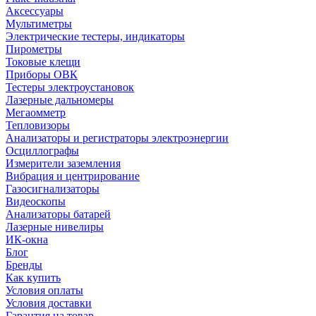
Аксессуары
Мультиметры
Электрические тестеры, индикаторы
Пирометры
Токовые клещи
Приборы ОВК
Тестеры электроустановок
Лазерные дальномеры
Мегаомметр
Тепловизоры
Анализаторы и регистраторы электроэнергии
Осциллографы
Измерители заземления
Вибрация и центрирование
Газосигнализаторы
Видеоскопы
Анализаторы батарей
Лазерные нивелиры
ИК-окна
Блог
Бренды
Как купить
Условия оплаты
Условия доставки
Гарантия на товар