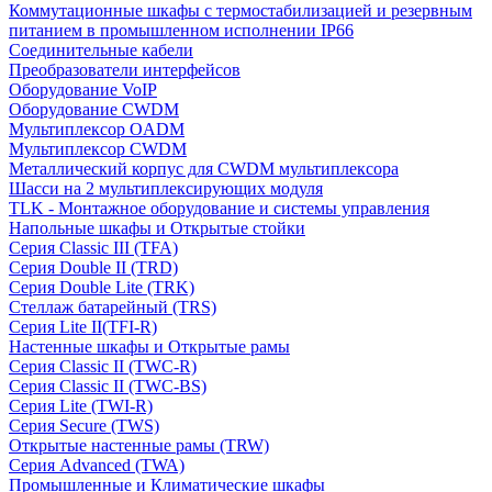
Коммутационные шкафы с термостабилизацией и резервным
питанием в промышленном исполнении IP66
Соединительные кабели
Преобразователи интерфейсов
Оборудование VoIP
Оборудование CWDM
Мультиплекcор OADM
Мультиплексор CWDM
Металлический корпус для CWDM мультиплексора
Шасси на 2 мультиплексирующих модуля
TLK - Монтажное оборудование и системы управления
Напольные шкафы и Открытые стойки
Серия Classic III (TFA)
Серия Double II (TRD)
Серия Double Lite (TRK)
Стеллаж батарейный (TRS)
Серия Lite II(TFI-R)
Настенные шкафы и Открытые рамы
Серия Classic II (TWC-R)
Серия Classic II (TWC-BS)
Серия Lite (TWI-R)
Серия Secure (TWS)
Открытые настенные рамы (TRW)
Серия Advanced (TWA)
Промышленные и Климатические шкафы