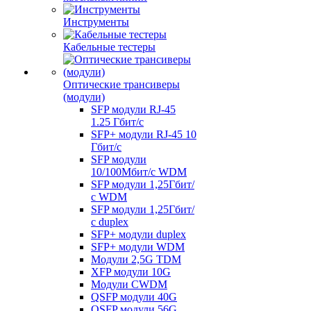
Инструменты
Кабельные тестеры
Оптические трансиверы
(модули)
SFP модули RJ-45
1.25 Гбит/c
SFP+ модули RJ-45 10
Гбит/c
SFP модули
10/100Мбит/с WDM
SFP модули 1,25Гбит/
с WDM
SFP модули 1,25Гбит/
с duplex
SFP+ модули duplex
SFP+ модули WDM
Модули 2,5G TDM
XFP модули 10G
Модули CWDM
QSFP модули 40G
QSFP модули 56G