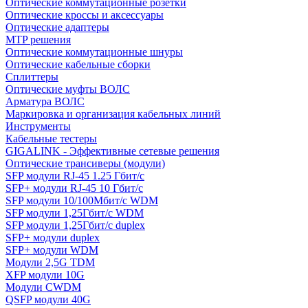
Оптические коммутационные розетки
Оптические кроссы и аксессуары
Оптические адаптеры
MTP решения
Оптические коммутационные шнуры
Оптические кабельные сборки
Сплиттеры
Оптические муфты ВОЛС
Арматура ВОЛС
Маркировка и организация кабельных линий
Инструменты
Кабельные тестеры
GIGALINK - Эффективные сетевые решения
Оптические трансиверы (модули)
SFP модули RJ-45 1.25 Гбит/c
SFP+ модули RJ-45 10 Гбит/c
SFP модули 10/100Мбит/с WDM
SFP модули 1,25Гбит/с WDM
SFP модули 1,25Гбит/с duplex
SFP+ модули duplex
SFP+ модули WDM
Модули 2,5G TDM
XFP модули 10G
Модули CWDM
QSFP модули 40G