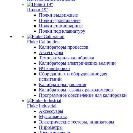
Полки 19"
Полки выдвижные
Полки фронтальные
Полки стационарные
Полки под клавиатуру
Fluke Calibration
Калибраторы процессов
Аксессуары
Температурная калибровка
Калибраторы электрических величин
ВЧ-калибровка
Сбор данных и оборудование для
испытаний
Калибраторы давления
Калибраторы газовых расходомеров
Программное обеспечение для калибровки
Fluke Industrial
Аксессуары
Мультиметры
Электрические тестеры, индикаторы
Пирометры
Токовые клещи