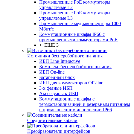
Промышленные PoE коммутаторы
управляемые L2
Промышленные PoE коммутаторы
управляемые L3
Промышленные медиаконвертеры 1000
Мбит/с
Коммутационные шкафы IP66 c
промышленными коммутаторами PoE
+ ЕЩЕ 3
Источники бесперебойного питания
ИБП Line-Interactive
Комплекс бесперебойного питания
ИБП On-line
Батарейный блок
ИБП для коммутаторов Off-line
3-х фазные ИБП
Аксессуары к ИБП
Коммутационные шкафы с
термостабилизацией и резервным питанием
в промышленном исполнении IP66
Соединительные кабели
Преобразователи интерфейсов