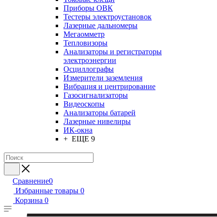
Приборы ОВК
Тестеры электроустановок
Лазерные дальномеры
Мегаомметр
Тепловизоры
Анализаторы и регистраторы
электроэнергии
Осциллографы
Измерители заземления
Вибрация и центрирование
Газосигнализаторы
Видеоскопы
Анализаторы батарей
Лазерные нивелиры
ИК-окна
+ ЕЩЕ 9
Сравнение
0
Избранные товары
0
Корзина
0