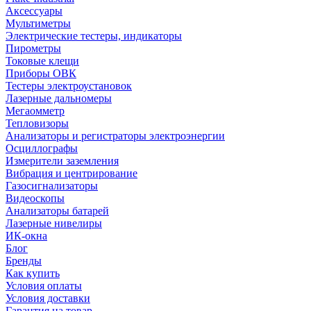
Аксессуары
Мультиметры
Электрические тестеры, индикаторы
Пирометры
Токовые клещи
Приборы ОВК
Тестеры электроустановок
Лазерные дальномеры
Мегаомметр
Тепловизоры
Анализаторы и регистраторы электроэнергии
Осциллографы
Измерители заземления
Вибрация и центрирование
Газосигнализаторы
Видеоскопы
Анализаторы батарей
Лазерные нивелиры
ИК-окна
Блог
Бренды
Как купить
Условия оплаты
Условия доставки
Гарантия на товар