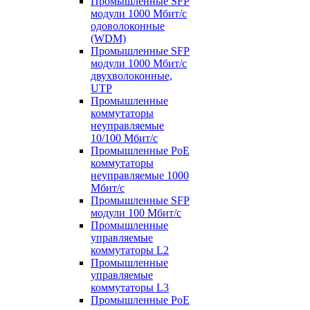
Промышленные SFP
модули 1000 Мбит/c
одоволоконные
(WDM)
Промышленные SFP
модули 1000 Мбит/c
двухволоконные,
UTP
Промышленные
коммутаторы
неуправляемые
10/100 Мбит/с
Промышленные PoE
коммутаторы
неуправляемые 1000
Мбит/с
Промышленные SFP
модули 100 Мбит/c
Промышленные
управляемые
коммутаторы L2
Промышленные
управляемые
коммутаторы L3
Промышленные PoE